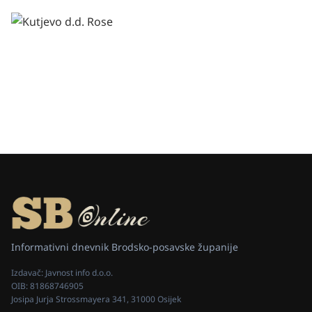
Informativni dnevnik Brodsko-posavske županije
Izdavač:
Javnost info d.o.o.
OIB:
81868746905
Josipa Jurja Strossmayera 341, 31000 Osijek