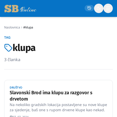
Naslovnica
#klupa
Naslovna
TAG
Društvo
klupa
Politika
3
članka
Gospodarstvo
Život
Crna kronika
DRUŠTVO
Sport
Slavonski Brod ima klupu za razgovor s
drvetom
Kultura
Na nekoliko gradskih lokacija postavljene su nove klupe
Osmrtnice
za sjedenje, baš one s rupom drvene klupe kao nekad.
07. 07. 2024.