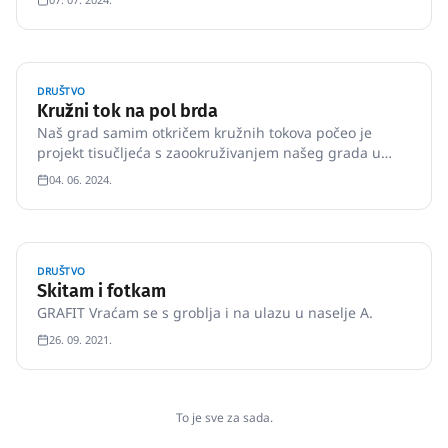
DRUŠTVO
Kružni tok na pol brda
Naš grad samim otkričem kružnih tokova počeo je
projekt tisučljeća s zaookruživanjem našeg grada u
jedan veliki turbo mega gigantski kružni tok.
04. 06. 2024.
DRUŠTVO
Skitam i fotkam
GRAFIT Vraćam se s groblja i na ulazu u naselje A.
26. 09. 2021.
To je sve za sada.