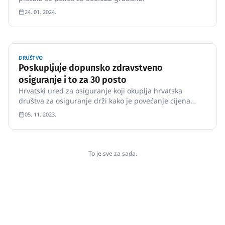
24. 01. 2024.
DRUŠTVO
Poskupljuje dopunsko zdravstveno
osiguranje i to za 30 posto
Hrvatski ured za osiguranje koji okuplja hrvatska
društva za osiguranje drži kako je povećanje cijena
dopunskog zdravstvenog osiguranja i za 30-ak posto,
05. 11. 2023.
koje su najavile neke privatne osiguravateljske kuće,
bilo nužno, dok HZZO zadržava cijene i nada se prilivu
novih korisn…
To je sve za sada.