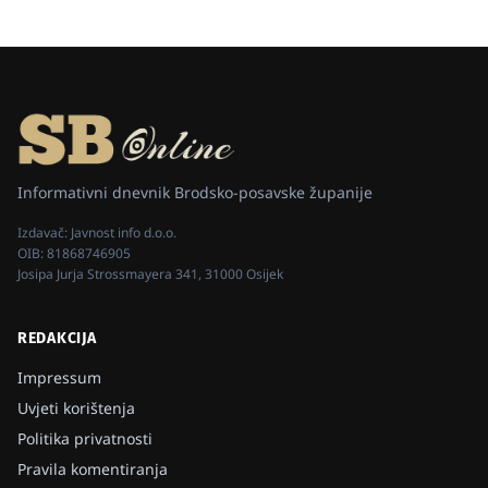
Informativni dnevnik Brodsko-posavske županije
Izdavač:
Javnost info d.o.o.
OIB:
81868746905
Josipa Jurja Strossmayera 341, 31000 Osijek
REDAKCIJA
Impressum
Uvjeti korištenja
Politika privatnosti
Pravila komentiranja