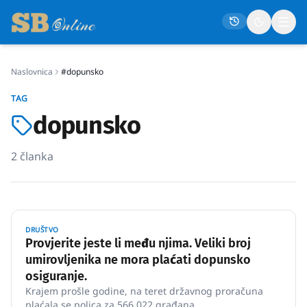
Naslovnica
#dopunsko
Naslovna
TAG
Društvo
dopunsko
Politika
2
članka
Gospodarstvo
Život
Crna kronika
DRUŠTVO
Sport
Provjerite jeste li među njima. Veliki broj
umirovljenika ne mora plaćati dopunsko
Kultura
osiguranje.
Osmrtnice
Krajem prošle godine, na teret državnog proračuna
plaćala se polica za 566.022 građana.