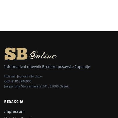
Informativni dnevnik Brodsko-posavske županije
Izdavač:
Javnost info d.o.o.
OIB:
81868746905
Josipa Jurja Strossmayera 341, 31000 Osijek
REDAKCIJA
Impressum