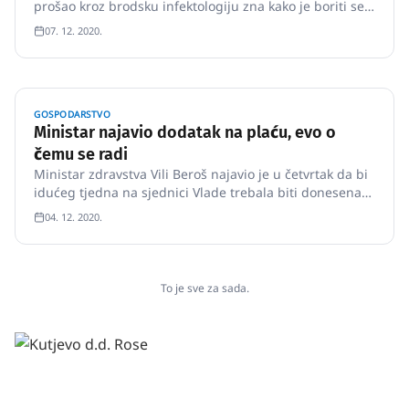
prošao kroz brodsku infektologiju zna kako je boriti se
za život.
07. 12. 2020.
GOSPODARSTVO
Ministar najavio dodatak na plaću, evo o
čemu se radi
Ministar zdravstva Vili Beroš najavio je u četvrtak da bi
idućeg tjedna na sjednici Vlade trebala biti donesena
odluka o dodatku na plaće zdravstvenim djelatnicima
04. 12. 2020.
koji su na prvoj crti obrane protiv širenja epidemije i
zbrinjavaju covid-19 pozitivne bolesnike.
To je sve za sada.