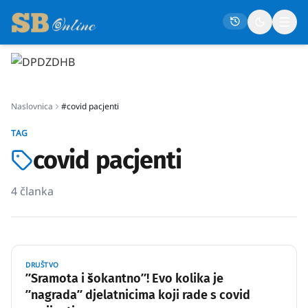
Naslovna
Naslovnica
#covid pacjenti
Društvo
TAG
Politika
covid pacjenti
Gospodarstvo
Život
4
članka
Crna kronika
Sport
Kultura
DRUŠTVO
ʺSramota i šokantnoʺ! Evo kolika je
Osmrtnice
ʺnagradaʺ djelatnicima koji rade s covid