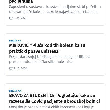
pacijentima
Zaposleni u sustavu zdravstva i socijalne skrbi počeli su
dobivati plaće koje su, kako je najavljivano, trebale biti
uvećane za 10 posto osnovne plaće svima koji su radili
16. 01. 2021.
s covid-pacijentima Šokirani "sramotnom isplatom
nagrada radnicima u sustavu zdravstva i socijalne
skrb…
DRUŠTVO
MIRKOVIĆ: ʺPluća kod tih bolesnika su
praktički posve uništenaʺ
Posjet današnjoj brodskoj bolnici bila je prilika za
prokomentirati kliničku sliku bolesnika.
25. 12. 2020.
DRUŠTVO
BRAVO ZA STUDENTICE! Pogledajte kako su
razveselile Covid pacijente u brodskoj bolnici
Onaj tko je prebolio teški oblik koronavirusa i koji je