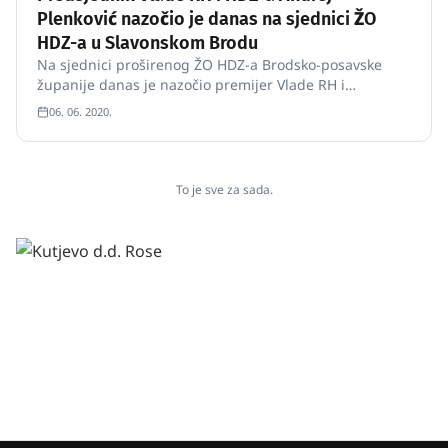
Plenković nazočio je danas na sjednici ŽO
HDZ-a u Slavonskom Brodu
Na sjednici proširenog ŽO HDZ-a Brodsko-posavske
županije danas je nazočio premijer Vlade RH i
predsjednik HDZ-a Andrej Plenković.
06. 06. 2020.
To je sve za sada.