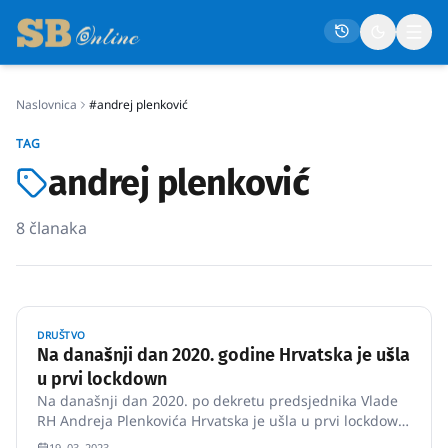
Naslovnica
#andrej plenković
Naslovna
TAG
Društvo
andrej plenković
Politika
8
članaka
Gospodarstvo
Život
Crna kronika
DRUŠTVO
Sport
Na današnji dan 2020. godine Hrvatska je ušla
u prvi lockdown
Kultura
Na današnji dan 2020. po dekretu predsjednika Vlade
Osmrtnice
RH Andreja Plenkovića Hrvatska je ušla u prvi lockdown.
Građanima je zabranjeno napuštanje doma "bez
19. 03. 2023.