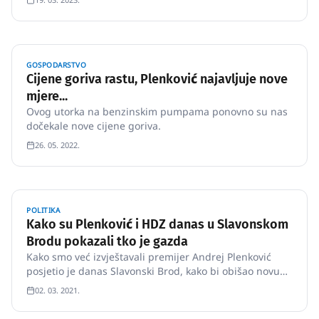
opravdanog razloga", zatvorene su škole i vrtići, većina
biznisa, ljudi su prikovani uz male ekrane čekali
konferenciju St…
GOSPODARSTVO
Cijene goriva rastu, Plenković najavljuje nove
mjere...
Ovog utorka na benzinskim pumpama ponovno su nas
dočekale nove cijene goriva.
26. 05. 2022.
POLITIKA
Kako su Plenković i HDZ danas u Slavonskom
Brodu pokazali tko je gazda
Kako smo već izvještavali premijer Andrej Plenković
posjetio je danas Slavonski Brod, kako bi obišao novu
zgradu pedijatrije Doma zdravlja.
02. 03. 2021.