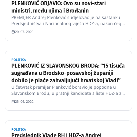
PLENKOVIĆ OBJAVIO: Ovo su novi-stari
ministri, među njima i Brođanin
PREMIJER Andrej Plenković sudjelovao je na sastanku
Predsjedništva i Nacionalnog vijeća HDZ-a, nakon čega
se vraća u Bruxelles na nastavak pregovora.
20. 07. 2020.
POLITIKA
PLENKOVIĆ IZ SLAVONSKOG BRODA: ʺ15 tisuća
sugrađana u Brodsko-posavskoj županiji
dobilo je plaće zahvaljujući hrvatskoj Vladiʺ
U četvrtak premijer Plenković boravio je popodne u
Slavonskom Brodu, u pratnji kandidata s liste HDZ-a za
V.
25. 06. 2020.
POLITIKA
Predsjednik Vlade RH i HDZ-a Andrej