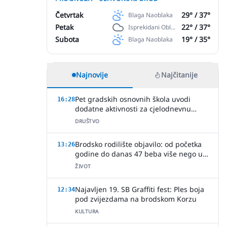
Četvrtak
29
° /
37
°
Blaga Naoblaka
Petak
22
° /
37
°
Isprekidani Oblaci
Subota
19
° /
35
°
Blaga Naoblaka
Najnovije
Najčitanije
Pet gradskih osnovnih škola uvodi
16:28
dodatne aktivnosti za cjelodnevnu
nastavu
DRUŠTVO
Brodsko rodilište objavilo: od početka
13:26
godine do danas 47 beba više nego u
cijeloj 2025.!
ŽIVOT
Najavljen 19. SB Graffiti fest: Ples boja
12:34
pod zvijezdama na brodskom Korzu
KULTURA