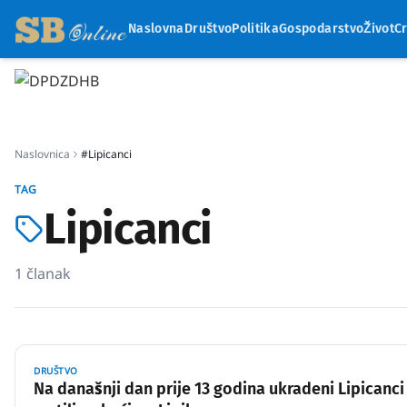
Naslovna
Društvo
Politika
Gospodarstvo
Život
C
Naslovnica
#Lipicanci
TAG
Lipicanci
1
članak
DRUŠTVO
Na današnji dan prije 13 godina ukradeni Lipicanci