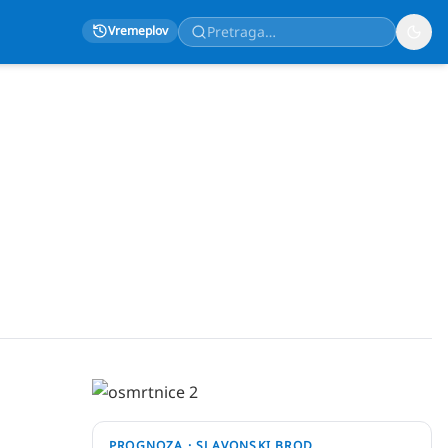
Vremeplov
PROGNOZA ·
SLAVONSKI BROD