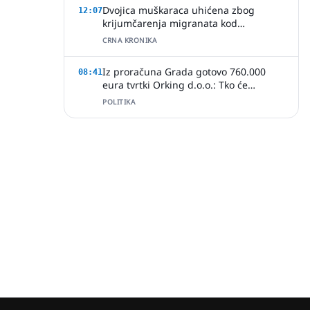
Dvojica muškaraca uhićena zbog
12:07
krijumčarenja migranata kod
Slavonskog Šamca
CRNA KRONIKA
Iz proračuna Grada gotovo 760.000
08:41
eura tvrtki Orking d.o.o.: Tko će
provjeriti način ugovaranja poslova?
POLITIKA