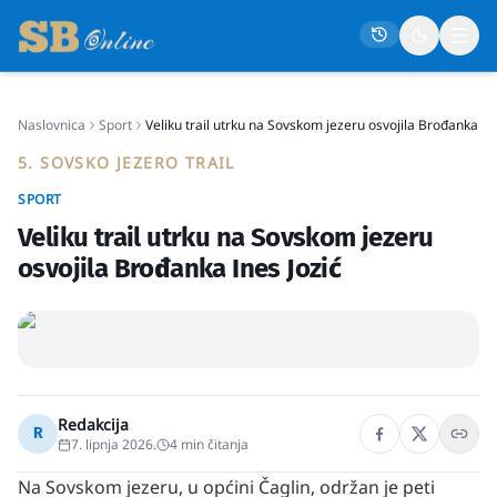
Naslovnica
Sport
Veliku trail utrku na Sovskom jezeru osvojila Brođanka Ine
Naslovna
5. SOVSKO JEZERO TRAIL
Društvo
SPORT
Politika
Veliku trail utrku na Sovskom jezeru
Gospodarstvo
osvojila Brođanka Ines Jozić
Život
Crna kronika
Sport
Kultura
Redakcija
R
7. lipnja 2026.
4
min čitanja
Osmrtnice
Na Sovskom jezeru, u općini Čaglin, održan je peti