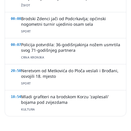
ŽIVOT
Brodski Zdenci jači od Podcrkavlja; općinski
00:08
nogometni turnir ujedinio osam sela
SPORT
Policija potvrdila: 36-godišnjakinja nožem usmrtila
00:07
svog 71-godišnjeg partnera
CRNA KRONIKA
Neretvom od Metkovića do Ploča veslali i Brođani,
20:50
osvojili 18. mjesto
SPORT
Mladi grafiteri na brodskom Korzu 'zaplesali'
18:54
bojama pod zvijezdama
KULTURA