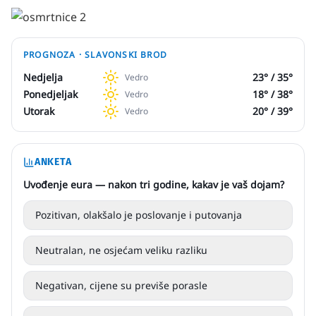
PROGNOZA ·
SLAVONSKI BROD
Nedjelja
23
° /
35
°
Vedro
Ponedjeljak
18
° /
38
°
Vedro
Utorak
20
° /
39
°
Vedro
ANKETA
Uvođenje eura — nakon tri godine, kakav je vaš dojam?
Pozitivan, olakšalo je poslovanje i putovanja
Neutralan, ne osjećam veliku razliku
Negativan, cijene su previše porasle