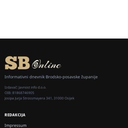
Informativni dnevnik Brodsko-posavske županije
Izdavač:
Javnost info d.o.o.
OIB:
81868746905
Josipa Jurja Strossmayera 341, 31000 Osijek
REDAKCIJA
Impressum