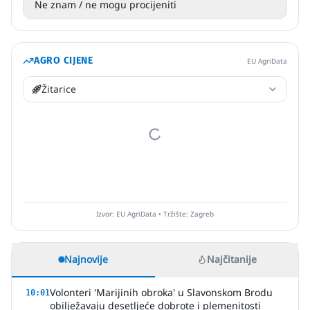
Ne znam / ne mogu procijeniti
AGRO CIJENE
EU AgriData
Žitarice
Izvor: EU AgriData • Tržište: Zagreb
Najnovije
Najčitanije
Volonteri 'Marijinih obroka' u Slavonskom Brodu
10:01
obilježavaju desetljeće dobrote i plemenitosti