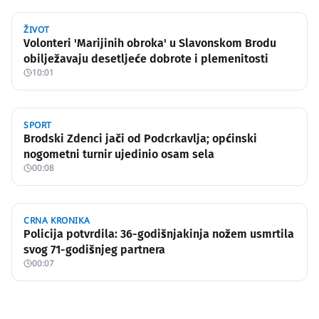
ŽIVOT
Volonteri 'Marijinih obroka' u Slavonskom Brodu
obilježavaju desetljeće dobrote i plemenitosti
10:01
SPORT
Brodski Zdenci jači od Podcrkavlja; općinski
nogometni turnir ujedinio osam sela
00:08
CRNA KRONIKA
Policija potvrdila: 36-godišnjakinja nožem usmrtila
svog 71-godišnjeg partnera
00:07