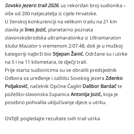
Sovsko jezero trail 2026
. uz rekordan broj sudionika –
više od 200 natjecatelja iz cijele Hrvatske.
U ženskoj konkurenciji na velikom trailu na 21 km
slavila je
Ines Jozić
, planetarno poznata
slavonskobrodska ultramaratonka iz
Ultramaraton
kluba Mazator
s vremenom 2:07.48, dok je u muškoj
kategoriji najbrži bio
Stjepan Žanić.
Održane su i utrke
na 5 i na 11 kilometara, te dječji trail.
Prije starta sudionicima su se obratili predsjednik
Odbora za uređenje i zaštitu Sovskog jezera
Zdenko
Poljaković
, načelnik Općine Čaglin
Dalibor Bardač
te
požeško-slavonska županica
Antonija Jozić,
koja je
posebno pohvalila uključivanje djece u utrku.
OVDJE
pogledajte rezultate svih trail utrka