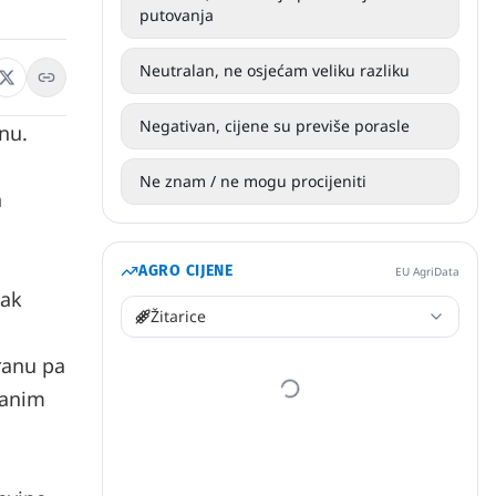
putovanja
Neutralan, ne osjećam veliku razliku
Negativan, cijene su previše porasle
nu.
Ne znam / ne mogu procijeniti
a
AGRO CIJENE
EU AgriData
zak
Žitarice
ranu pa
ranim