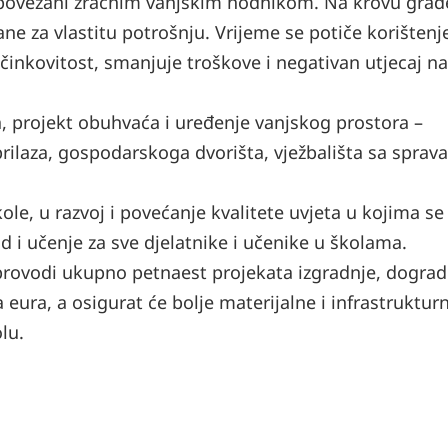
i povezani zračnim vanjskim hodnikom. Na krovu građ
ane za vlastitu potrošnju. Vrijeme se potiče korišten
činkovitost, smanjuje troškove i negativan utjecaj na
, projekt obuhvaća i uređenje vanjskog prostora –
rilaza, gospodarskoga dvorišta, vježbališta sa sprav
ole, u razvoj i povećanje kvalitete uvjeta u kojima se
d i učenje za sve djelatnike i učenike u školama.
rovodi ukupno petnaest projekata izgradnje, dogradn
a eura, a osigurat će bolje materijalne i infrastruktur
lu.