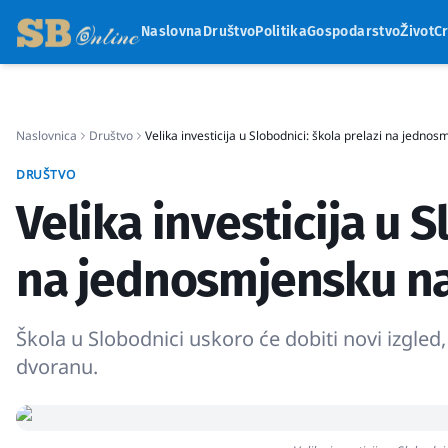
Naslovna
Društvo
Politika
Gospodarstvo
Život
C
Naslovnica
Društvo
Velika investicija u Slobodnici: škola prelazi na jedno
DRUŠTVO
Velika investicija u S
na jednosmjensku n
Škola u Slobodnici uskoro će dobiti novi izgled,
dvoranu.