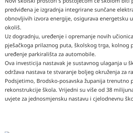
Novi školski prostori s postojećom će školom bit
predviđena je izgradnja integrirane sunčane elektr
obnovljivih izvora energije, osigurava energetsku u
okoliš.
Uz dogradnju, uređenje i opremanje novih učionica
pješačkoga prilaznog puta, školskog trga, kolnog p
uređenje parkirališta za automobile.
Ova investicija nastavak je sustavnog ulaganja u šk
održava nastava te stvaranje boljeg okruženja za ra
Podsjetimo, Brodsko-posavska županija trenutno p
rekonstrukcije škola. Vrijedni su više od 38 milijun
uvjete za jednosmjensku nastavu i cjelodnevnu ško