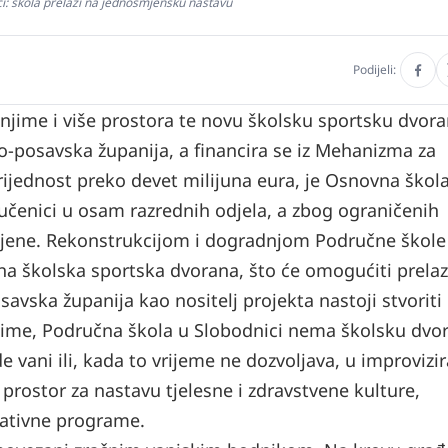
ici: škola prelazi na jednosmjensku nastavu
Podijeli:
r njime i više prostora te novu školsku sportsku dvora
o-posavska županija, a financira se iz Mehanizma za
vrijednost preko devet milijuna eura, je Osnovna škol
čenici u osam razrednih odjela, a zbog ograničenih
smjene. Rekonstrukcijom i dogradnjom Područne škole
lna školska sportska dvorana, što će omogućiti prela
vska županija kao nositelj projekta nastoji stvoriti
 Naime, Područna škola u Slobodnici nema školsku dvo
e vani ili, kada to vrijeme ne dozvoljava, u improvizi
prostor za nastavu tjelesne i zdravstvene kulture,
eativne programe.