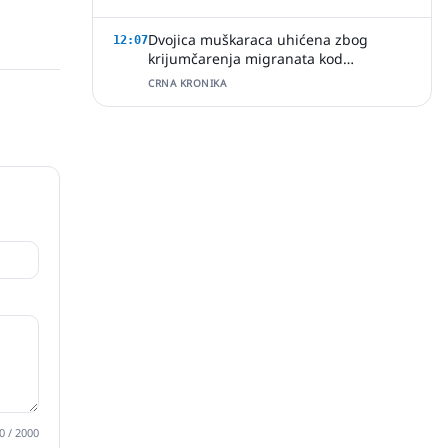
Dvojica muškaraca uhićena zbog
12:07
krijumčarenja migranata kod
Slavonskog Šamca
CRNA KRONIKA
0
/ 2000