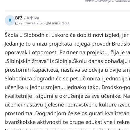
Velika investicija u Slobodn
BPŽ
/
Arhiva
B
22. travnja 2026.
4
min čitanja
Škola u Slobodnici uskoro će dobiti novi izgled, je
Jedan je to u nizu projekata kojega provodi Brodsk
oporavak i otpornost. Partner na projektu, čija je 
„Sibinjskih žrtava“ iz Sibinja.
Školu danas pohađaju u
prostornih kapaciteta, nastava se odvija u dvije 
Slobodnica dogradit će se pet učionica i jednodije
učenika u jednu smjenu. Jednako tako, Brodsko-posa
kvalitetnije i sigurnije okruženje za sve učenike.
učenici nastavu tjelesne i zdravstvene kulture izvod
prostorima. Dogradnjom će se osigurati kvalitetan 
izvanškolske aktivnosti te druge edukativne i rekr