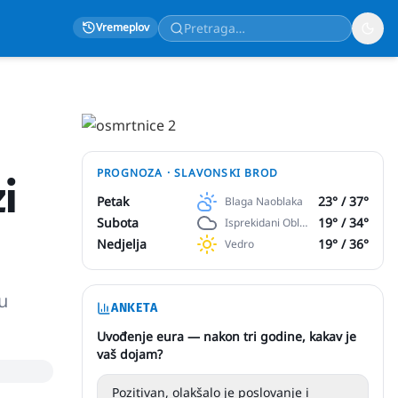
Vremeplov
PROGNOZA ·
SLAVONSKI BROD
i
Petak
23
° /
37
°
Blaga Naoblaka
Subota
19
° /
34
°
Isprekidani Oblaci
Nedjelja
19
° /
36
°
Vedro
ku
ANKETA
Uvođenje eura — nakon tri godine, kakav je
vaš dojam?
Pozitivan, olakšalo je poslovanje i