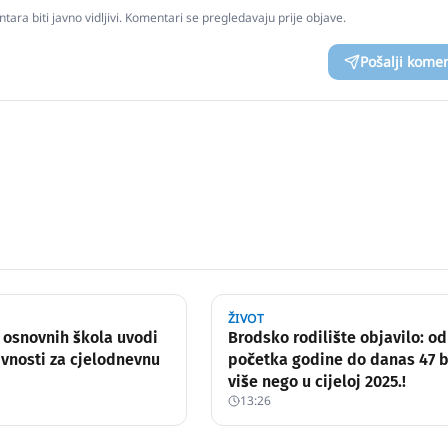
tara biti javno vidljivi. Komentari se pregledavaju prije objave.
Pošalji kome
ŽIVOT
 osnovnih škola uvodi
Brodsko rodilište objavilo: od
vnosti za cjelodnevnu
početka godine do danas 47 
više nego u cijeloj 2025.!
13:26