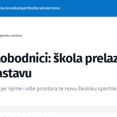
rna kronika
Sport
Kultura
Osmrtnice
smjensku nastavu
lobodnici: škola prelaz
astavu
 jer njime i više prostora te novu školsku sports