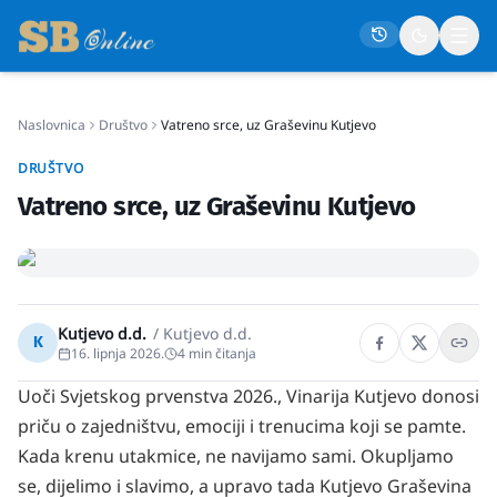
Naslovnica
Društvo
Vatreno srce, uz Graševinu Kutjevo
Naslovna
DRUŠTVO
Društvo
Vatreno srce, uz Graševinu Kutjevo
Politika
Gospodarstvo
Život
Kutjevo d.d.
/
Kutjevo d.d.
Crna kronika
K
16. lipnja 2026.
4
min čitanja
Sport
Uoči Svjetskog prvenstva 2026., Vinarija Kutjevo donosi
Kultura
priču o zajedništvu, emociji i trenucima koji se pamte.
Kada krenu utakmice, ne navijamo sami. Okupljamo
Osmrtnice
se, dijelimo i slavimo, a upravo tada Kutjevo Graševina