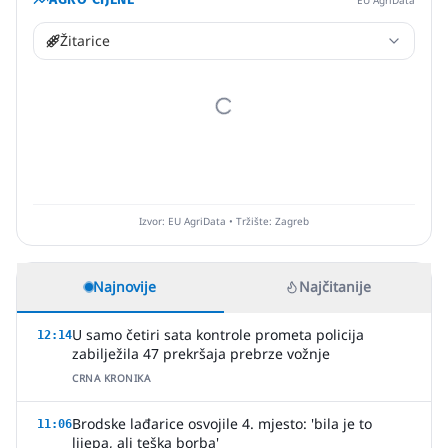
EU AgriData
Žitarice
Izvor: EU AgriData • Tržište: Zagreb
Najnovije
Najčitanije
U samo četiri sata kontrole prometa policija
12:14
zabilježila 47 prekršaja prebrze vožnje
CRNA KRONIKA
Brodske lađarice osvojile 4. mjesto: 'bila je to
11:06
lijepa, ali teška borba'