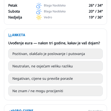
Petak
26
° /
34
°
Blaga Naoblaka
Subota
20
° /
34
°
Blaga Naoblaka
Nedjelja
19
° /
36
°
Vedro
ANKETA
Uvođenje eura — nakon tri godine, kakav je vaš dojam?
Pozitivan, olakšalo je poslovanje i putovanja
Neutralan, ne osjećam veliku razliku
Negativan, cijene su previše porasle
Ne znam / ne mogu procijeniti
AGRO CIJENE