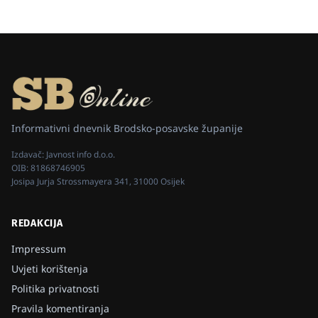
Informativni dnevnik Brodsko-posavske županije
Izdavač:
Javnost info d.o.o.
OIB:
81868746905
Josipa Jurja Strossmayera 341, 31000 Osijek
REDAKCIJA
Impressum
Uvjeti korištenja
Politika privatnosti
Pravila komentiranja