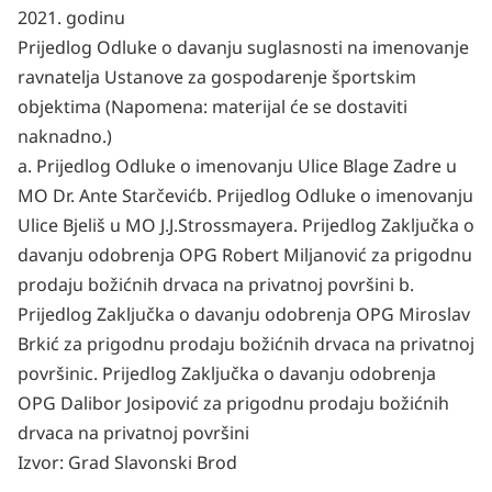
2021. godinu
Prijedlog Odluke o davanju suglasnosti na imenovanje
ravnatelja Ustanove za gospodarenje športskim
objektima (Napomena: materijal će se dostaviti
naknadno.)
a.
Prijedlog Odluke o imenovanju Ulice Blage Zadre u
MO Dr. Ante Starčević
b.
Prijedlog Odluke o imenovanju
Ulice Bjeliš u MO J.J.Strossmayer
a.
Prijedlog Zaključka o
davanju odobrenja OPG Robert Miljanović za prigodnu
prodaju božićnih drvaca na privatnoj površini
b.
Prijedlog Zaključka o davanju odobrenja OPG Miroslav
Brkić za prigodnu prodaju božićnih drvaca na privatnoj
površini
c.
Prijedlog Zaključka o davanju odobrenja
OPG Dalibor Josipović za prigodnu prodaju božićnih
drvaca na privatnoj površini
Izvor:
Grad Slavonski Brod