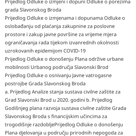
Prijedlog Odluke o izmjeni i dopuni Odluke o porezima
grada Slavonskog Broda
Prijedlog Odluke o izmjenama i dopunama Odluke o
oslobađanju od plaćanja zakupnine za poslovne
prostore i zakup javne površine za vrijeme mjera
ograničavanja rada tijekom izvanrednih okolnosti
uzrokovanih epidemijom COVID-19
Prijedlog Odluke o donošenju Plana održive urbane
mobilnosti Urbanog područja Slavonski
Brod
Prijedlog Odluke o osnivanju Javne vatrogasne
postrojbe Grada Slavonskog Broda
a.
Prijedlog Analize stanja sustava civilne zaštite za
Grad Slavonski Brod u 2020. godini
b.
Prijedlog
Godišnjeg plana razvoja sustava civilne zaštite Grada
Slavonskog Broda s financijskim učincima za
trogodišnje razdoblje
Prijedlog Odluke o donošenju
Plana djelovanja u području prirodnih nepogoda za