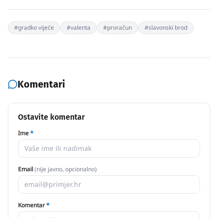
#
gradko vijeće
#
valenta
#
proračun
#
slavonski brod
Komentari
Ostavite komentar
Ime
*
Email
(nije javno, opcionalno)
Komentar
*