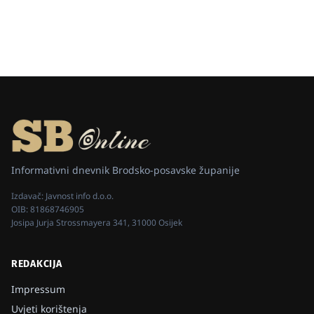
Informativni dnevnik Brodsko-posavske županije
Izdavač:
Javnost info d.o.o.
OIB:
81868746905
Josipa Jurja Strossmayera 341, 31000 Osijek
REDAKCIJA
Impressum
Uvjeti korištenja