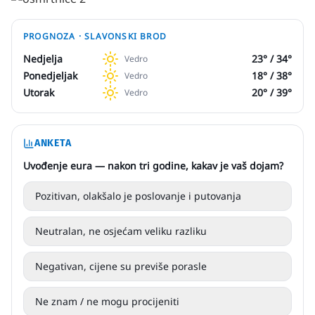
PROGNOZA ·
SLAVONSKI BROD
Nedjelja
23
° /
34
°
Vedro
Ponedjeljak
18
° /
38
°
Vedro
Utorak
20
° /
39
°
Vedro
ANKETA
Uvođenje eura — nakon tri godine, kakav je vaš dojam?
Pozitivan, olakšalo je poslovanje i putovanja
Neutralan, ne osjećam veliku razliku
Negativan, cijene su previše porasle
Ne znam / ne mogu procijeniti