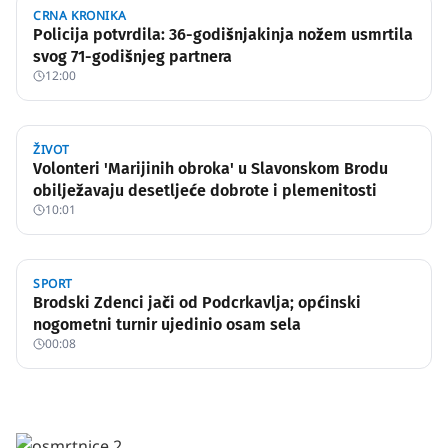
CRNA KRONIKA
Policija potvrdila: 36-godišnjakinja nožem usmrtila
svog 71-godišnjeg partnera
12:00
ŽIVOT
Volonteri 'Marijinih obroka' u Slavonskom Brodu
obilježavaju desetljeće dobrote i plemenitosti
10:01
SPORT
Brodski Zdenci jači od Podcrkavlja; općinski
nogometni turnir ujedinio osam sela
00:08