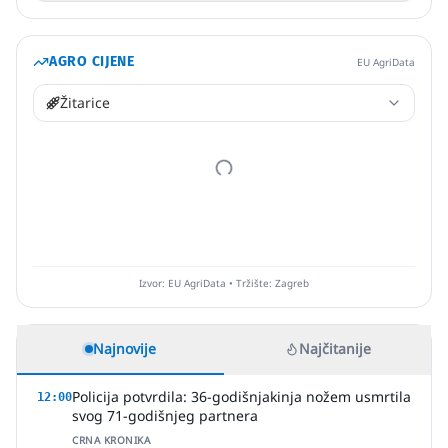
AGRO CIJENE
EU AgriData
Žitarice
Izvor: EU AgriData • Tržište: Zagreb
Najnovije
Najčitanije
Policija potvrdila: 36-godišnjakinja nožem usmrtila
12:00
svog 71-godišnjeg partnera
CRNA KRONIKA