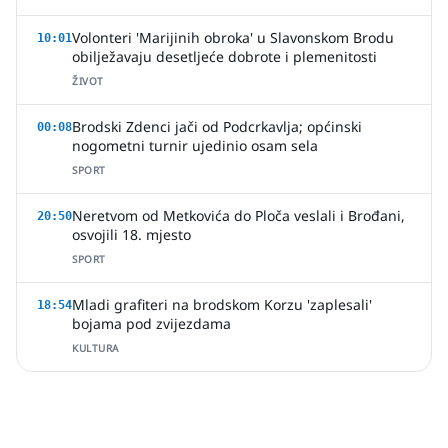
Volonteri 'Marijinih obroka' u Slavonskom Brodu
10:01
obilježavaju desetljeće dobrote i plemenitosti
ŽIVOT
Brodski Zdenci jači od Podcrkavlja; općinski
00:08
nogometni turnir ujedinio osam sela
SPORT
Neretvom od Metkovića do Ploča veslali i Brođani,
20:50
osvojili 18. mjesto
SPORT
Mladi grafiteri na brodskom Korzu 'zaplesali'
18:54
bojama pod zvijezdama
KULTURA