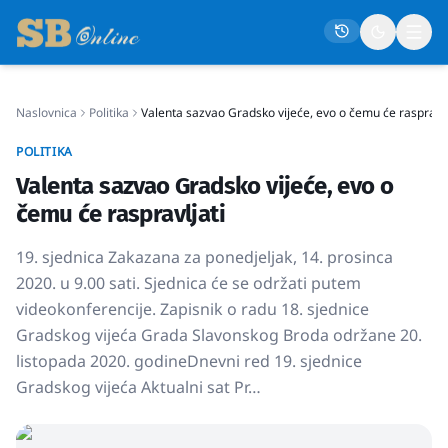
Naslovnica
Politika
Valenta sazvao Gradsko vijeće, evo o čemu će raspravlj
Naslovna
POLITIKA
Društvo
Valenta sazvao Gradsko vijeće, evo o
Politika
čemu će raspravljati
Gospodarstvo
19. sjednica Zakazana za ponedjeljak, 14. prosinca
Život
2020. u 9.00 sati. Sjednica će se održati putem
videokonferencije. Zapisnik o radu 18. sjednice
Crna kronika
Gradskog vijeća Grada Slavonskog Broda održane 20.
Sport
listopada 2020. godineDnevni red 19. sjednice
Kultura
Gradskog vijeća Aktualni sat Pr…
Osmrtnice