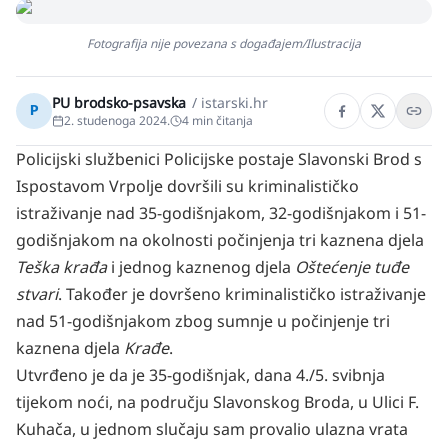
Fotografija nije povezana s događajem/Ilustracija
PU brodsko-psavska
/
istarski.hr
P
2. studenoga 2024.
4
min čitanja
Policijski službenici Policijske postaje Slavonski Brod s
Ispostavom Vrpolje dovršili su kriminalističko
istraživanje nad 35-godišnjakom, 32-godišnjakom i 51-
godišnjakom na okolnosti počinjenja tri kaznena djela
Teška krađa
i jednog kaznenog djela
Oštećenje tuđe
stvari
. Također je dovršeno kriminalističko istraživanje
nad 51-godišnjakom zbog sumnje u počinjenje tri
kaznena djela
Krađe
.
Utvrđeno je da je 35-godišnjak, dana 4./5. svibnja
tijekom noći, na području Slavonskog Broda, u Ulici F.
Kuhača, u jednom slučaju sam provalio ulazna vrata