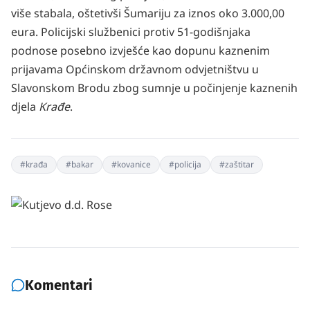
više stabala, oštetivši Šumariju za iznos oko 3.000,00
eura. Policijski službenici protiv 51-godišnjaka
podnose posebno izvješće kao dopunu kaznenim
prijavama Općinskom državnom odvjetništvu u
Slavonskom Brodu zbog sumnje u počinjenje kaznenih
djela
Krađe
.
#
krađa
#
bakar
#
kovanice
#
policija
#
zaštitar
Komentari