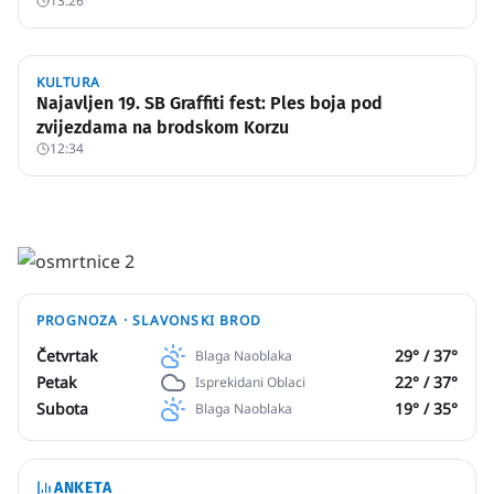
13:26
KULTURA
Najavljen 19. SB Graffiti fest: Ples boja pod
zvijezdama na brodskom Korzu
12:34
PROGNOZA ·
SLAVONSKI BROD
Četvrtak
29
° /
37
°
Blaga Naoblaka
Petak
22
° /
37
°
Isprekidani Oblaci
Subota
19
° /
35
°
Blaga Naoblaka
ANKETA