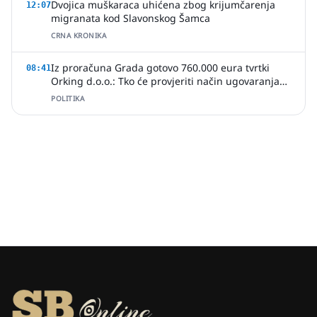
Dvojica muškaraca uhićena zbog krijumčarenja
12:07
migranata kod Slavonskog Šamca
CRNA KRONIKA
Iz proračuna Grada gotovo 760.000 eura tvrtki
08:41
Orking d.o.o.: Tko će provjeriti način ugovaranja
poslova?
POLITIKA