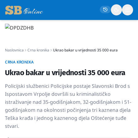
Naslovna
Naslovnica
Crna kronika
Ukrao bakar u vrijednosti 35 000 eura
Društvo
Politika
CRNA KRONIKA
Ukrao bakar u vrijednosti 35 000 eura
Gospodarstvo
Život
Policijski službenici Policijske postaje Slavonski Brod s
Ispostavom Vrpolje dovršili su kriminalističko
Crna kronika
istraživanje nad 35-godišnjakom, 32-godišnjakom i 51-
Sport
godišnjakom na okolnosti počinjenja tri kaznena djela
Kultura
Teška krađa i jednog kaznenog djela Oštećenje tuđe
stvari.
Osmrtnice