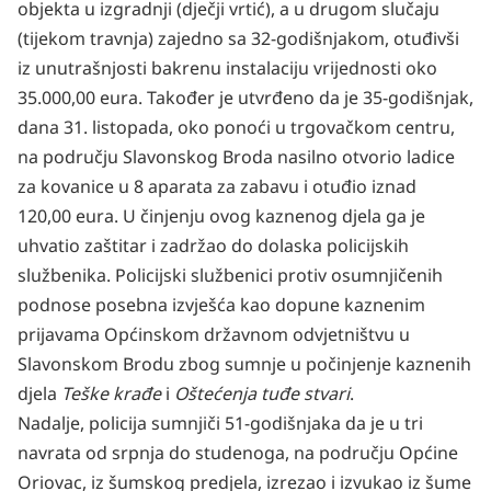
objekta u izgradnji (dječji vrtić), a u drugom slučaju
(tijekom travnja) zajedno sa 32-godišnjakom, otuđivši
iz unutrašnjosti bakrenu instalaciju vrijednosti oko
35.000,00 eura. Također je utvrđeno da je 35-godišnjak,
dana 31. listopada, oko ponoći u trgovačkom centru,
na području Slavonskog Broda nasilno otvorio ladice
za kovanice u 8 aparata za zabavu i otuđio iznad
120,00 eura. U činjenju ovog kaznenog djela ga je
uhvatio zaštitar i zadržao do dolaska policijskih
službenika. Policijski službenici protiv osumnjičenih
podnose posebna izvješća kao dopune kaznenim
prijavama Općinskom državnom odvjetništvu u
Slavonskom Brodu zbog sumnje u počinjenje kaznenih
djela
Teške krađe
i
Oštećenja tuđe stvari
.
Nadalje, policija sumnjiči 51-godišnjaka da je u tri
navrata od srpnja do studenoga, na području Općine
Oriovac, iz šumskog predjela, izrezao i izvukao iz šume