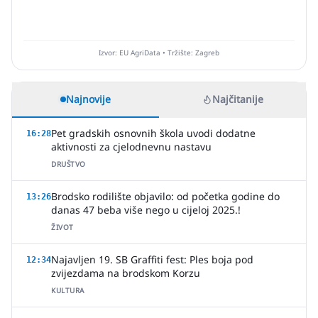
Izvor: EU AgriData • Tržište: Zagreb
Najnovije
Najčitanije
Pet gradskih osnovnih škola uvodi dodatne
16:28
aktivnosti za cjelodnevnu nastavu
DRUŠTVO
Brodsko rodilište objavilo: od početka godine do
13:26
danas 47 beba više nego u cijeloj 2025.!
ŽIVOT
Najavljen 19. SB Graffiti fest: Ples boja pod
12:34
zvijezdama na brodskom Korzu
KULTURA