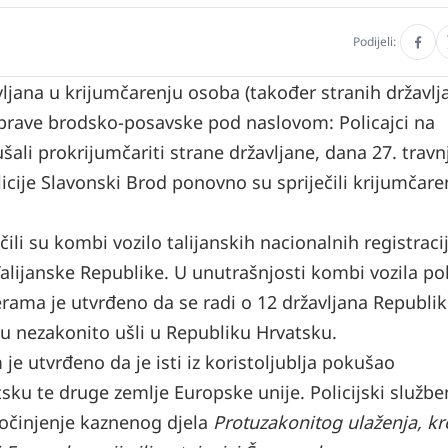
Podijeli:
jana u krijumčarenju osoba (također stranih državlja
e uprave brodsko-posavske pod naslovom:
Policajci na
šali prokrijumčariti strane državljane
, dana 27. travn
olicije Slavonski Brod ponovno su spriječili krijumčare
li su kombi vozilo talijanskih nacionalnih registraci
alijanske Republike. U unutrašnjosti kombi vozila pol
erama je utvrđeno da se radi o 12 državljana Republi
su nezakonito ušli u Republiku Hrvatsku.
e utvrđeno da je isti iz koristoljublja pokušao
sku te druge zemlje Europske unije. Policijski službe
očinjenje kaznenog djela
Protuzakonitog ulaženja, kre