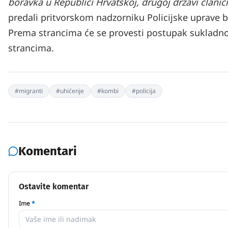
boravka u Republici Hrvatskoj, drugoj državi člani
predali pritvorskom nadzorniku Policijske uprave 
Prema strancima će se provesti postupak sukladno
strancima.
#
migranti
#
uhićenje
#
kombi
#
policija
Komentari
Ostavite komentar
Ime
*