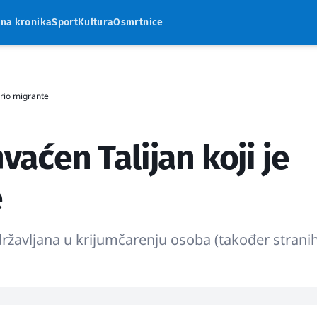
rna kronika
Sport
Kultura
Osmrtnice
ario migrante
vaćen Talijan koji je
e
ržavljana u krijumčarenju osoba (također strani