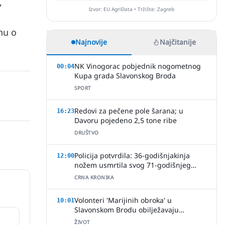
,
Izvor: EU AgriData • Tržište: Zagreb
nu o
Najnovije
Najčitanije
NK Vinogorac pobjednik nogometnog
00:04
Kupa grada Slavonskog Broda
SPORT
Redovi za pečene pole šarana; u
16:23
Davoru pojedeno 2,5 tone ribe
DRUŠTVO
Policija potvrdila: 36-godišnjakinja
12:00
nožem usmrtila svog 71-godišnjeg
partnera
CRNA KRONIKA
Volonteri 'Marijinih obroka' u
10:01
Slavonskom Brodu obilježavaju
desetljeće dobrote i plemenitosti
ŽIVOT