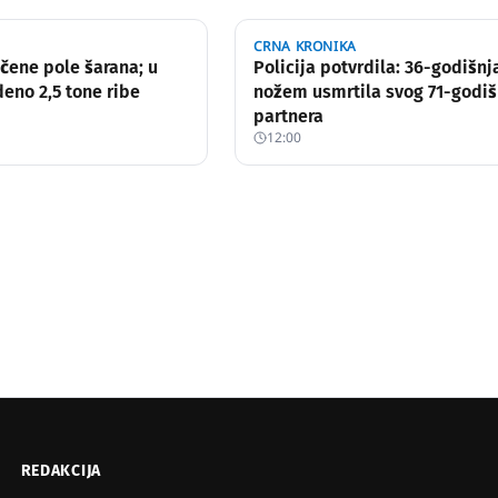
CRNA KRONIKA
čene pole šarana; u
Policija potvrdila: 36-godišnj
eno 2,5 tone ribe
nožem usmrtila svog 71-godiš
partnera
12:00
REDAKCIJA