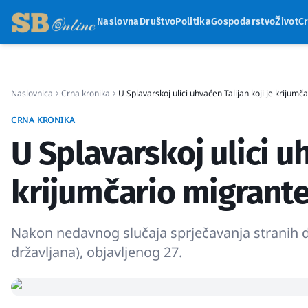
Naslovna
Društvo
Politika
Gospodarstvo
Život
C
Naslovnica
Crna kronika
U Splavarskoj ulici uhvaćen Talijan koji je krijumč
CRNA KRONIKA
U Splavarskoj ulici uh
krijumčario migrant
Nakon nedavnog slučaja sprječavanja stranih d
državljana), objavljenog 27.