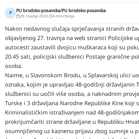
PU brodsko-posavska/PU brodsko-posavska
P
29. travnja 2023.
4
min čitanja
Nakon nedavnog slučaja sprječavanja stranih državl
objavljenog 27. travnja na web stranici Policijsk
autocesti zaustavili dvojicu muškaraca koji su poku
20.45 sati, policijski službenici Postaje granične p
osoba.
Naime, u Slavonskom Brodu, u Splavarskoj ulici uoči
oznaka, kojim je upravljao 48-godišnji državljanin T
službenici su uočili više osoba, a naknadnim provj
Turske i 3 državljana Narodne Republike Kine koji 
Kriminalističkim istraživanjem nad 48-godišnjakom j
prokrijumčariti strane državljane u Republiku Hrvat
osumnjičenog uz kaznenu prijavu zbog sumnje u p