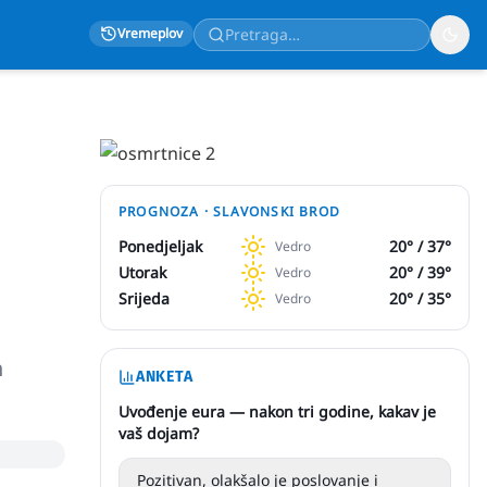
Vremeplov
PROGNOZA ·
SLAVONSKI BROD
Ponedjeljak
20
° /
37
°
Vedro
Utorak
20
° /
39
°
Vedro
Srijeda
20
° /
35
°
Vedro
h
ANKETA
Uvođenje eura — nakon tri godine, kakav je
vaš dojam?
Pozitivan, olakšalo je poslovanje i