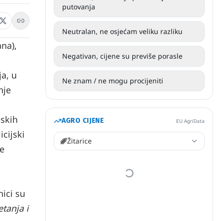
putovanja
Neutralan, ne osjećam veliku razliku
na),
Negativan, cijene su previše porasle
ja, u
Ne znam / ne mogu procijeniti
nje
jskih
AGRO CIJENE
EU AgriData
icijski
Žitarice
ke
nici su
tanja i