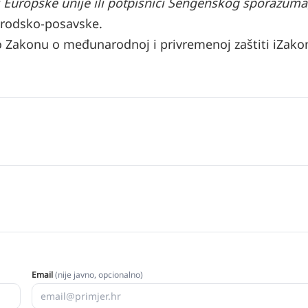
ci Europske unije ili potpisnici Šengenskog sporazuma
brodsko-posavske.
 Zakonu o međunarodnoj i privremenoj zaštiti iZako
Email
(nije javno, opcionalno)