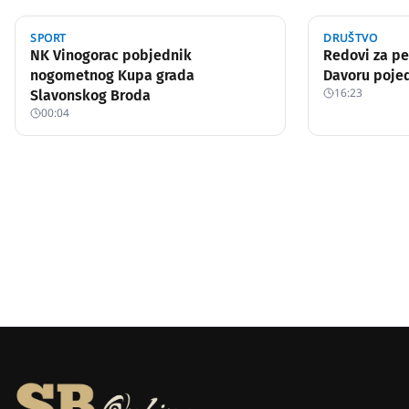
SPORT
DRUŠTVO
NK Vinogorac pobjednik
Redovi za pe
nogometnog Kupa grada
Davoru pojed
16:23
Slavonskog Broda
00:04