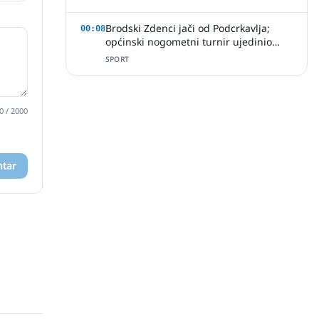
Brodski Zdenci jači od Podcrkavlja;
00:08
općinski nogometni turnir ujedinio
osam sela
SPORT
0
/ 2000
ntar