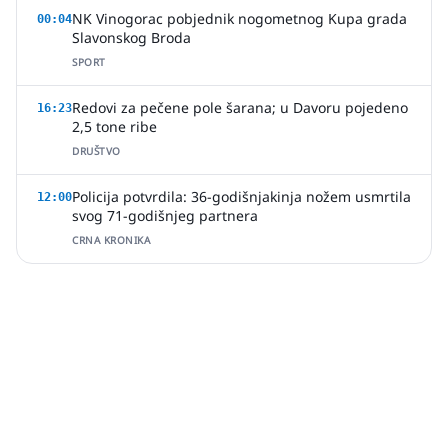
NK Vinogorac pobjednik nogometnog Kupa grada
00:04
Slavonskog Broda
SPORT
Redovi za pečene pole šarana; u Davoru pojedeno
16:23
2,5 tone ribe
DRUŠTVO
Policija potvrdila: 36-godišnjakinja nožem usmrtila
12:00
svog 71-godišnjeg partnera
CRNA KRONIKA