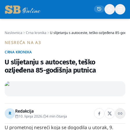
Naslovnica
Crna kronika
U slijetanju s autoceste, teško ozljeđena 85-godiš
Naslovna
NESREĆA NA A3
Društvo
CRNA KRONIKA
Politika
U slijetanju s autoceste, teško
Gospodarstvo
ozljeđena 85-godišnja putnica
Život
Crna kronika
Sport
Kultura
Redakcija
R
10. lipnja 2026.
4
min čitanja
Osmrtnice
U prometnoj nesreći koja se dogodila u utorak, 9.