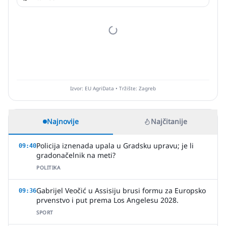
Izvor: EU AgriData • Tržište: Zagreb
Najnovije
Najčitanije
Policija iznenada upala u Gradsku upravu; je li
09:40
gradonačelnik na meti?
POLITIKA
Gabrijel Veočić u Assisiju brusi formu za Europsko
09:36
prvenstvo i put prema Los Angelesu 2028.
SPORT