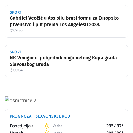
SPORT
Gabrijel Veočić u Assisiju brusi formu za Europsko
prvenstvo i put prema Los Angelesu 2028.
09:36
SPORT
NK Vinogorac pobjednik nogometnog Kupa grada
Slavonskog Broda
00:04
PROGNOZA ·
SLAVONSKI BROD
Ponedjeljak
23
° /
37
°
Vedro
Utorak
20
° /
39
°
Vedro