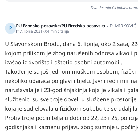
Dva desetljeća ljubavi prema
PU Brodsko-posavske/PU Brodsko-posavska
/
D. MIRKOVIĆ
P
7. lipnja 2021.
4
min čitanja
U Slavonskom Brodu, dana 6. lipnja, oko 2 sata, 
kojom prilikom je zbog narušenih odnosa vikao i ps
izašao iz dvorišta i oštetio osobni automobil.
Također je sa još jednom muškom osobom, fizički
nekoliko udaraca po glavi i tijelu. Javni red i mir
narušavala je i 23-godišnjakinja koja je vikala i gala
službenici su sve troje doveli u službene prostori
koja je sudjelovala u fizičkom sukobu te se udaljila 
Protiv troje počinitelja u dobi od 22, 23 i 25, poli
godišnjaka i kaznenu prijavu zbog sumnje u počinje