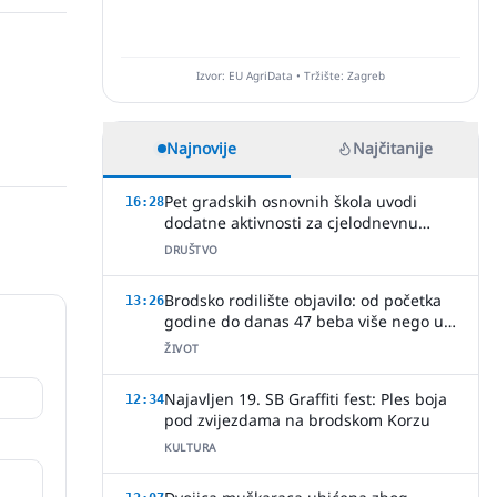
Izvor: EU AgriData • Tržište: Zagreb
Najnovije
Najčitanije
Pet gradskih osnovnih škola uvodi
16:28
dodatne aktivnosti za cjelodnevnu
nastavu
DRUŠTVO
Brodsko rodilište objavilo: od početka
13:26
godine do danas 47 beba više nego u
cijeloj 2025.!
ŽIVOT
Najavljen 19. SB Graffiti fest: Ples boja
12:34
pod zvijezdama na brodskom Korzu
KULTURA