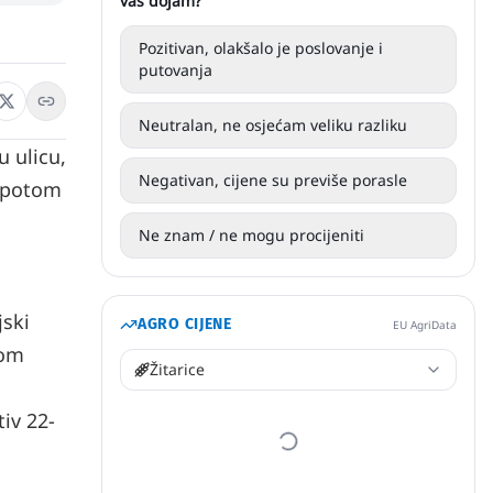
vaš dojam?
Pozitivan, olakšalo je poslovanje i
putovanja
Neutralan, ne osjećam veliku razliku
 ulicu,
Negativan, cijene su previše porasle
e potom
Ne znam / ne mogu procijeniti
jski
AGRO CIJENE
EU AgriData
bom
Žitarice
tiv 22-