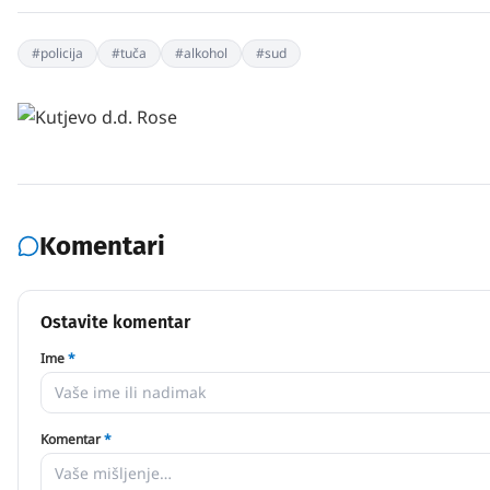
#
policija
#
tuča
#
alkohol
#
sud
Komentari
Ostavite komentar
Ime
*
Komentar
*