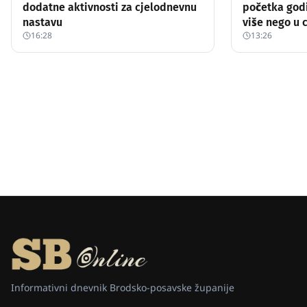
dodatne aktivnosti za cjelodnevnu
početka god
nastavu
više nego u c
16:28
13:26
Informativni dnevnik Brodsko-posavske županije