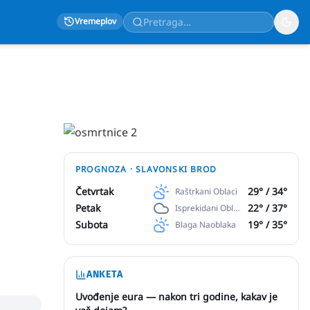
Vremeplov
PROGNOZA ·
SLAVONSKI BROD
Četvrtak
29
° /
34
°
Raštrkani Oblaci
Petak
22
° /
37
°
Isprekidani Oblaci
Subota
19
° /
35
°
Blaga Naoblaka
ANKETA
Uvođenje eura — nakon tri godine, kakav je