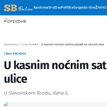
Naslovna
Društvo
Politika
Gospodarstvo
Život
C
Naslovnica
Crna kronika
U kasnim noćnim satima potukli se nasred ulice
CRNA KRONIKA
U kasnim noćnim sat
ulice
U Slavonskom Brodu, dana 6.