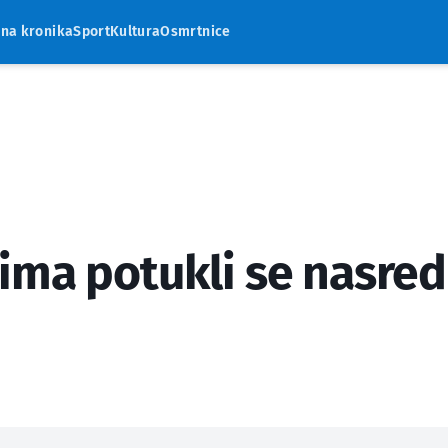
rna kronika
Sport
Kultura
Osmrtnice
ima potukli se nasred