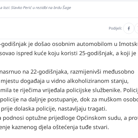
 lozi: Slavko Perić u rezidbi na brdu Šage
Podijeli:
22-godišnjak je došao osobnim automobilom u Imotsku
ovao ispred kuće koju koristi 25-godišnjak, a koji j
 nasrnuo na 22-godišnjaka, razmijenivši međusobno
 na mjestu događaja u vidno alkoholiziranom stanju,
mila te riječima vrijeđala policijske službenike. Polici
je policije na daljnje postupanje, dok za muškom oso
prije dolaska policije, nastavljaju tragati.
cija podnosi optužne prijedloge Općinskom sudu, a pro
nje kaznenog djela oštećenja tuđe stvari.