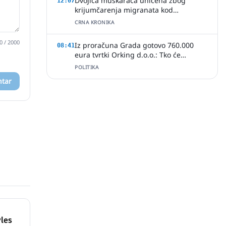
Dvojica muškaraca uhićena zbog
12:07
krijumčarenja migranata kod
Slavonskog Šamca
CRNA KRONIKA
0
/ 2000
Iz proračuna Grada gotovo 760.000
08:41
eura tvrtki Orking d.o.o.: Tko će
provjeriti način ugovaranja poslova?
POLITIKA
ntar
Ples