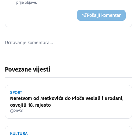
prije objave.
Pošalji komentar
Učitavanje komentara…
Povezane vijesti
SPORT
Neretvom od Metkovića do Ploča veslali i Brođani,
osvojili 18. mjesto
20:50
KULTURA