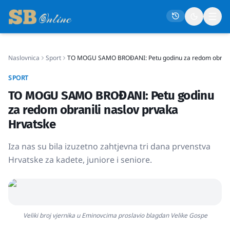
Naslovnica
Sport
TO MOGU SAMO BROĐANI: Petu godinu za redom obranili
Naslovna
SPORT
Društvo
TO MOGU SAMO BROĐANI: Petu godinu
Politika
za redom obranili naslov prvaka
Gospodarstvo
Hrvatske
Život
Iza nas su bila izuzetno zahtjevna tri dana prvenstva
Crna kronika
Hrvatske za kadete, juniore i seniore.
Sport
Kultura
Osmrtnice
Veliki broj vjernika u Eminovcima proslavio blagdan Velike Gospe