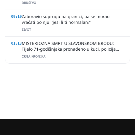
DRUŠTVO
Zaboravio suprugu na granici, pa se morao
09:10
vraćati po nju: 'jesi li ti normalan?'
ŽIVOT
MISTERIOZNA SMRT U SLAVONSKOM BRODU:
01:13
Tijelo 71-godišnjaka pronađeno u kući, policija
uhitila jednu osobu
CRNA KRONIKA