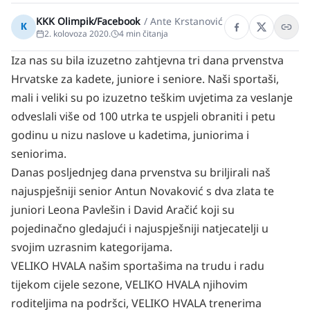
KKK Olimpik/Facebook
/
Ante Krstanović
K
2. kolovoza 2020.
4
min čitanja
Iza nas su bila izuzetno zahtjevna tri dana prvenstva
Hrvatske za kadete, juniore i seniore. Naši sportaši,
mali i veliki su po izuzetno teškim uvjetima za veslanje
odveslali više od 100 utrka te uspjeli obraniti i petu
godinu u nizu naslove u kadetima, juniorima i
seniorima.
Danas posljednjeg dana prvenstva su briljirali naš
najuspješniji senior Antun Novaković s dva zlata te
juniori Leona Pavlešin i David Aračić koji su
pojedinačno gledajući i najuspješniji natjecatelji u
svojim uzrasnim kategorijama.
VELIKO HVALA našim sportašima na trudu i radu
tijekom cijele sezone, VELIKO HVALA njihovim
roditeljima na podršci, VELIKO HVALA trenerima