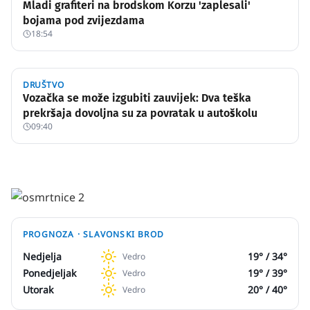
Mladi grafiteri na brodskom Korzu 'zaplesali'
bojama pod zvijezdama
18:54
DRUŠTVO
Vozačka se može izgubiti zauvijek: Dva teška
prekršaja dovoljna su za povratak u autoškolu
09:40
PROGNOZA ·
SLAVONSKI BROD
Nedjelja
19
° /
34
°
Vedro
Ponedjeljak
19
° /
39
°
Vedro
Utorak
20
° /
40
°
Vedro