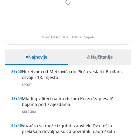
Izvor: EU AgriData • Tržište: Zagreb
Najnovije
Najčitanije
Neretvom od Metkovića do Ploča veslali i Brođani,
20:50
osvojili 18. mjesto
SPORT
Mladi grafiteri na brodskom Korzu 'zaplesali'
18:54
bojama pod zvijezdama
KULTURA
Vozačka se može izgubiti zauvijek: Dva teška
09:40
prekršaja dovoljna su za povratak u autoškolu