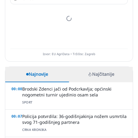
Izvor: EU AgriData • Tržište: Zagreb
Najnovije
Najčitanije
Brodski Zdenci jači od Podcrkavlja; općinski
00:08
nogometni turnir ujedinio osam sela
SPORT
Policija potvrdila: 36-godišnjakinja nožem usmrtila
00:07
svog 71-godišnjeg partnera
CRNA KRONIKA