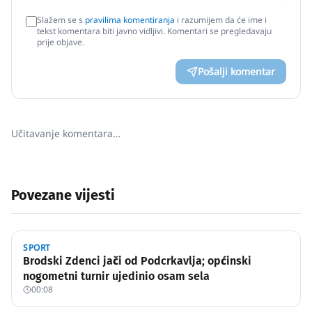
Slažem se s
pravilima komentiranja
i razumijem da će ime i
tekst komentara biti javno vidljivi. Komentari se pregledavaju
prije objave.
Pošalji komentar
Učitavanje komentara…
Povezane vijesti
SPORT
Brodski Zdenci jači od Podcrkavlja; općinski
nogometni turnir ujedinio osam sela
00:08