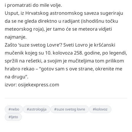
i promatrati do mile volje.
Usput, iz Hrvatskog astronomskog saveza sugeriraju
da se ne gleda direktno u radijant (ishodišnu točku
meteorskog roja), jer tamo će se meteora vidjeti
najmanje.
Zašto ‘suze svetog Lovre’? Sveti Lovro je kršćanski
mučenik kojeg su 10. kolovoza 258. godine, po legendi,
spržili na rešetki, a svojim je mučiteljima tom prilikom
hrabro rekao – “gotov sam s ove strane, okrenite me
na drugu”.
izvor:
osijekexpress.com
#
nebo
#
astrologija
#
suze svetog lovre
#
kolovoz
#
ljeto