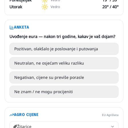
Utorak
20
° /
40
°
Vedro
ANKETA
Uvođenje eura — nakon tri godine, kakav je vaš dojam?
Pozitivan, olakšalo je poslovanje i putovanja
Neutralan, ne osjećam veliku razliku
Negativan, cijene su previše porasle
Ne znam / ne mogu procijeniti
AGRO CIJENE
EU AgriData
Žitarice