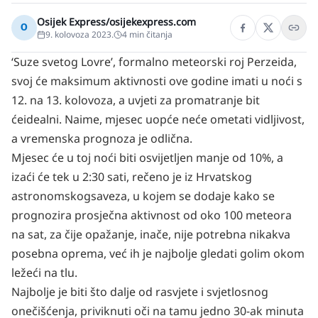
Osijek Express/osijekexpress.com
O
9. kolovoza 2023.
4
min čitanja
‘Suze svetog Lovre’, formalno meteorski roj Perzeida,
svoj će maksimum aktivnosti ove godine imati u noći s
12. na 13. kolovoza, a uvjeti za promatranje bit
ćeidealni. Naime, mjesec uopće neće ometati vidljivost,
a vremenska prognoza je odlična.
Mjesec će u toj noći biti osvijetljen manje od 10%, a
izaći će tek u 2:30 sati, rečeno je iz Hrvatskog
astronomskogsaveza, u kojem se dodaje kako se
prognozira prosječna aktivnost od oko 100 meteora
na sat, za čije opažanje, inače, nije potrebna nikakva
posebna oprema, već ih je najbolje gledati golim okom
ležeći na tlu.
Najbolje je biti što dalje od rasvjete i svjetlosnog
onečišćenja, priviknuti oči na tamu jedno 30-ak minuta