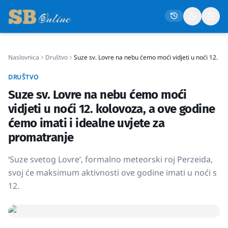
Naslovnica
Društvo
Suze sv. Lovre na nebu ćemo moći vidjeti u noći 12. ko
Naslovna
DRUŠTVO
Društvo
Suze sv. Lovre na nebu ćemo moći
Politika
vidjeti u noći 12. kolovoza, a ove godine
Gospodarstvo
ćemo imati i idealne uvjete za
promatranje
Život
Crna kronika
‘Suze svetog Lovre’, formalno meteorski roj Perzeida,
svoj će maksimum aktivnosti ove godine imati u noći s
Sport
12.
Kultura
Osmrtnice