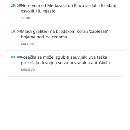
Neretvom od Metkovića do Ploča veslali i Brođani,
20:50
osvojili 18. mjesto
SPORT
Mladi grafiteri na brodskom Korzu 'zaplesali'
18:54
bojama pod zvijezdama
KULTURA
Vozačka se može izgubiti zauvijek: Dva teška
09:40
prekršaja dovoljna su za povratak u autoškolu
DRUŠTVO