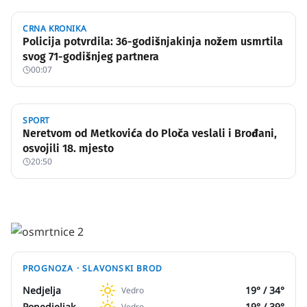
CRNA KRONIKA
Policija potvrdila: 36-godišnjakinja nožem usmrtila
svog 71-godišnjeg partnera
00:07
SPORT
Neretvom od Metkovića do Ploča veslali i Brođani,
osvojili 18. mjesto
20:50
PROGNOZA ·
SLAVONSKI BROD
Nedjelja
19
° /
34
°
Vedro
Ponedjeljak
19
° /
39
°
Vedro