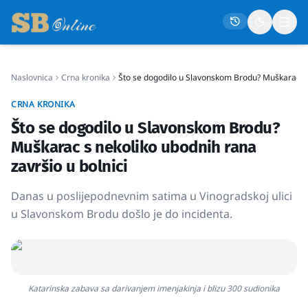
Naslovnica
Crna kronika
Što se dogodilo u Slavonskom Brodu? Muškarac s n
Naslovna
CRNA KRONIKA
Društvo
Što se dogodilo u Slavonskom Brodu?
Politika
Muškarac s nekoliko ubodnih rana
Gospodarstvo
završio u bolnici
Život
Danas u poslijepodnevnim satima u Vinogradskoj ulici
Crna kronika
u Slavonskom Brodu došlo je do incidenta.
Sport
Kultura
Osmrtnice
Katarinska zabava sa darivanjem imenjakinja i blizu 300 sudionika