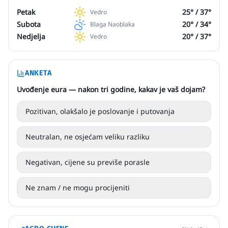
Petak
25
° /
37
°
Vedro
Subota
20
° /
34
°
Blaga Naoblaka
Nedjelja
20
° /
37
°
Vedro
ANKETA
Uvođenje eura — nakon tri godine, kakav je vaš dojam?
Pozitivan, olakšalo je poslovanje i putovanja
Neutralan, ne osjećam veliku razliku
Negativan, cijene su previše porasle
Ne znam / ne mogu procijeniti