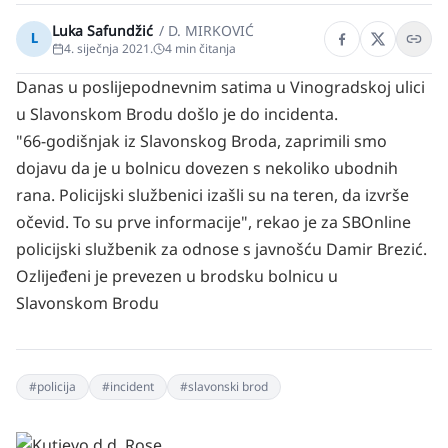
Luka Safundžić
/
D. MIRKOVIĆ
L
4. siječnja 2021.
4
min čitanja
Danas u poslijepodnevnim satima u Vinogradskoj ulici
u Slavonskom Brodu došlo je do incidenta.
"66-godišnjak iz Slavonskog Broda, zaprimili smo
dojavu da je u bolnicu dovezen s nekoliko ubodnih
rana. Policijski službenici izašli su na teren, da izvrše
očevid. To su prve informacije", rekao je za SBOnline
policijski službenik za odnose s javnošću Damir Brezić.
Ozlijeđeni je prevezen u brodsku bolnicu u
Slavonskom Brodu
#
policija
#
incident
#
slavonski brod