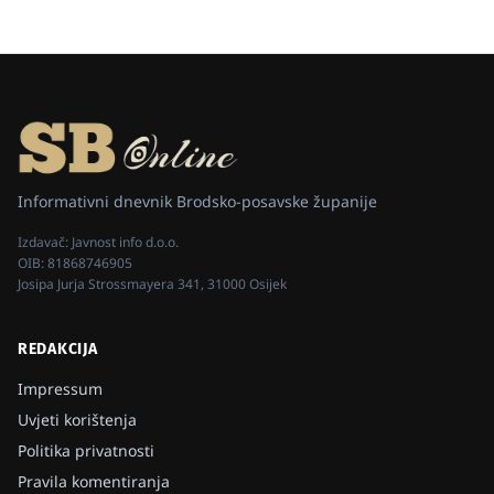
Informativni dnevnik Brodsko-posavske županije
Izdavač:
Javnost info d.o.o.
OIB:
81868746905
Josipa Jurja Strossmayera 341, 31000 Osijek
REDAKCIJA
Impressum
Uvjeti korištenja
Politika privatnosti
Pravila komentiranja