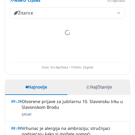
AGRO CIJENE
EU AgriData
Žitarice
Izvor: EU AgriData • Tržište: Zagreb
Najnovije
Najčitanije
Otvorene prijave za jubilarnu 10. Slavonsku trku u
09:26
Slavonskom Brodu
SPORT
Vrhunac je alergija na ambroziju; stručnjaci
08:08
podsjećaju kako si možete pomoći