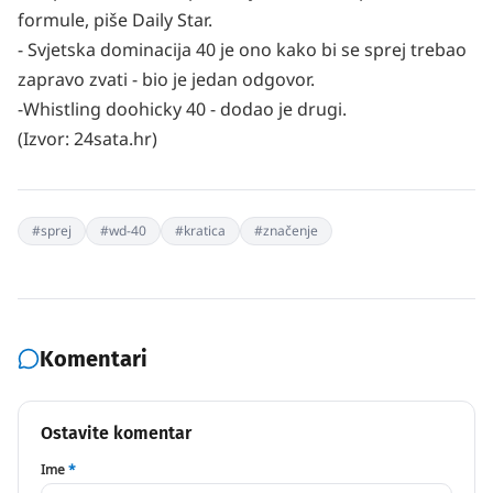
formule, piše
Daily Star
.
- Svjetska dominacija 40 je ono kako bi se sprej trebao
zapravo zvati - bio je jedan odgovor.
-Whistling doohicky 40 - dodao je drugi.
(Izvor:
24sata.hr
)
#
sprej
#
wd-40
#
kratica
#
značenje
Komentari
Ostavite komentar
Ime
*