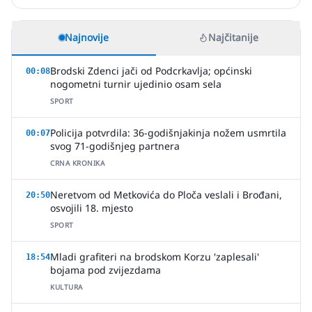
Najnovije
Najčitanije
Brodski Zdenci jači od Podcrkavlja; općinski
00:08
nogometni turnir ujedinio osam sela
SPORT
Policija potvrdila: 36-godišnjakinja nožem usmrtila
00:07
svog 71-godišnjeg partnera
CRNA KRONIKA
Neretvom od Metkovića do Ploča veslali i Brođani,
20:50
osvojili 18. mjesto
SPORT
Mladi grafiteri na brodskom Korzu 'zaplesali'
18:54
bojama pod zvijezdama
KULTURA