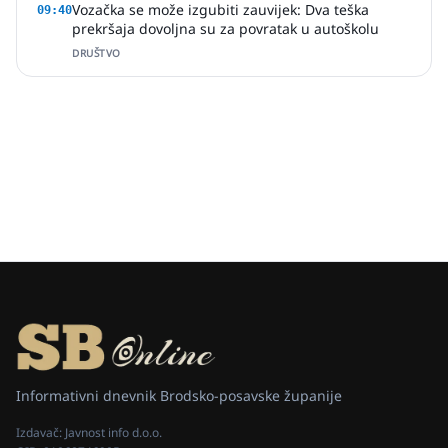
Vozačka se može izgubiti zauvijek: Dva teška
09:40
prekršaja dovoljna su za povratak u autoškolu
DRUŠTVO
Informativni dnevnik Brodsko-posavske županije
Izdavač:
Javnost info d.o.o.