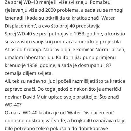
Za sprej WD-40 manje ili više svi znaju. Pomažeu
rješavanju više od 2000 problema, a sada su se mnogi
iznenadili kada su otkrili da ta kratica znači ʼWater
Displacementʼ, a evo što broj 40 predstavlja
Sprej WD-40
se prvi putpojavio 1953. godine, a koristio
se za zaštitu vanjskog omotača američkog projektila
Atlas od hrđanja. Napravio ga je kemičar Norm Larsen,
umalom laboratoriju u Kaliforniji.U punu primjenu
krenuo je 1958. godine, a sada je dostupanu 187
zemalja diljem svijeta.
Ali, tek su nedavno ljudi počeli razmišljati što ta
kratica
zapravo znači. Do toga jedošlo nakon što je američki
novinar David Muir upitao svoje pratitelje: ʼŠto znači
WD-40?ʼ
Oznaka WD-40 kratica je od ʼWater Displacementʼ
odnosno odstranjivač vode, a brojka 40 označava da je
bilo potrebno toliko pokušaja do dobitkaprave