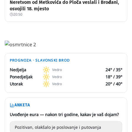
Neretvom od Metkovića do Ploča veslali i Brođani,
osvojili 18. mjesto
20:50
PROGNOZA ·
SLAVONSKI BROD
Nedjelja
24
° /
35
°
Vedro
Ponedjeljak
18
° /
39
°
Vedro
Utorak
20
° /
40
°
Vedro
ANKETA
Uvođenje eura — nakon tri godine, kakav je vaš dojam?
Pozitivan, olakšalo je poslovanje i putovanja