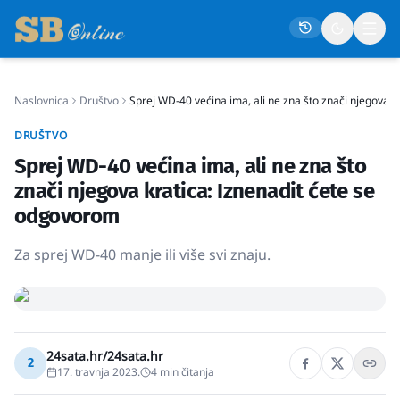
Naslovnica
Društvo
Sprej WD-40 većina ima, ali ne zna što znači njegova 
Naslovna
DRUŠTVO
Društvo
Sprej WD-40 većina ima, ali ne zna što
Politika
znači njegova kratica: Iznenadit ćete se
Gospodarstvo
odgovorom
Život
Za sprej WD-40 manje ili više svi znaju.
Crna kronika
Sport
Kultura
24sata.hr/24sata.hr
2
Osmrtnice
17. travnja 2023.
4
min čitanja