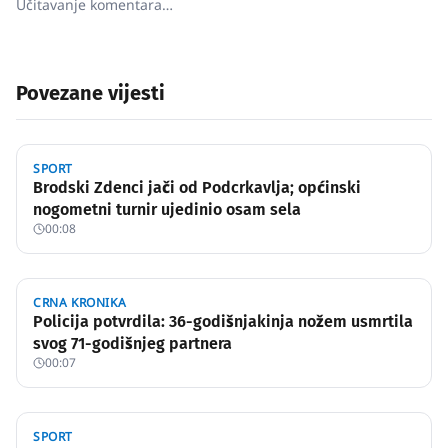
Učitavanje komentara…
Povezane vijesti
SPORT
Brodski Zdenci jači od Podcrkavlja; općinski
nogometni turnir ujedinio osam sela
00:08
CRNA KRONIKA
Policija potvrdila: 36-godišnjakinja nožem usmrtila
svog 71-godišnjeg partnera
00:07
SPORT