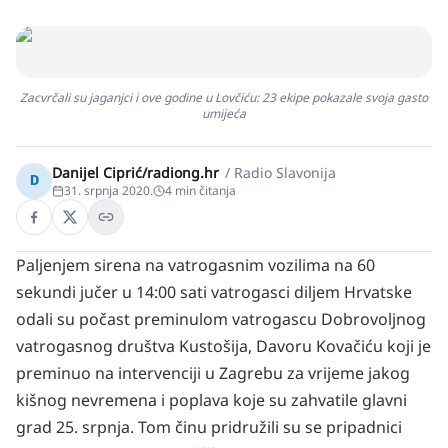
Zacvrčali su jaganjci i ove godine u Lovčiću: 23 ekipe pokazale svoja gasto
umijeća
Danijel Ciprić/radiong.hr
/
Radio Slavonija
D
31. srpnja 2020.
4
min čitanja
Paljenjem sirena na vatrogasnim vozilima na 60
sekundi jučer u 14:00 sati vatrogasci diljem Hrvatske
odali su počast preminulom vatrogascu Dobrovoljnog
vatrogasnog društva Kustošija, Davoru Kovačiću koji je
preminuo na intervenciji u Zagrebu za vrijeme jakog
kišnog nevremena i poplava koje su zahvatile glavni
grad 25. srpnja. Tom činu pridružili su se pripadnici