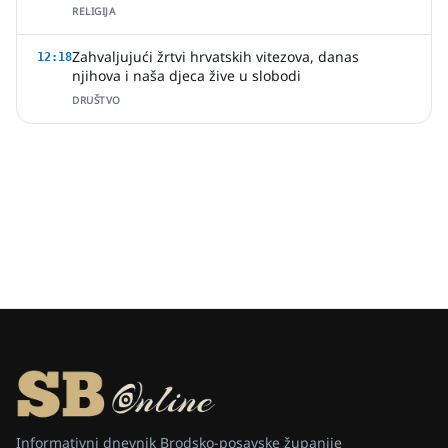
RELIGIJA
Zahvaljujući žrtvi hrvatskih vitezova, danas
12:18
njihova i naša djeca žive u slobodi
DRUŠTVO
Informativni dnevnik Brodsko-posavske županije