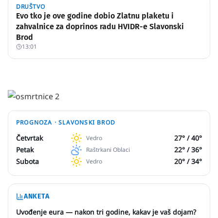
DRUŠTVO
Evo tko je ove godine dobio Zlatnu plaketu i
zahvalnice za doprinos radu HVIDR-e Slavonski
Brod
13:01
PROGNOZA ·
SLAVONSKI BROD
Četvrtak
27
° /
40
°
Vedro
Petak
22
° /
36
°
Raštrkani Oblaci
Subota
20
° /
34
°
Vedro
ANKETA
Uvođenje eura — nakon tri godine, kakav je vaš dojam?