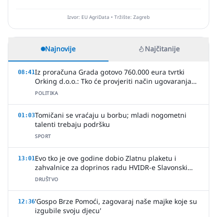
Izvor: EU AgriData • Tržište: Zagreb
Najnovije
Najčitanije
Iz proračuna Grada gotovo 760.000 eura tvrtki
08:41
Orking d.o.o.: Tko će provjeriti način ugovaranja
poslova?
POLITIKA
Tomičani se vraćaju u borbu; mladi nogometni
01:03
talenti trebaju podršku
SPORT
Evo tko je ove godine dobio Zlatnu plaketu i
13:01
zahvalnice za doprinos radu HVIDR-e Slavonski
Brod
DRUŠTVO
'Gospo Brze Pomoći, zagovaraj naše majke koje su
12:36
izgubile svoju djecu'