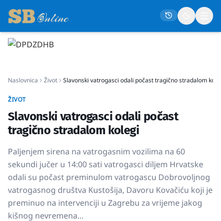
Naslovna
Naslovnica
Život
Slavonski vatrogasci odali počast tragično stradalom kole
Društvo
Politika
ŽIVOT
Slavonski vatrogasci odali počast
Gospodarstvo
tragično stradalom kolegi
Život
Paljenjem sirena na vatrogasnim vozilima na 60
Crna kronika
sekundi jučer u 14:00 sati vatrogasci diljem Hrvatske
Sport
odali su počast preminulom vatrogascu Dobrovoljnog
Kultura
vatrogasnog društva Kustošija, Davoru Kovačiću koji je
preminuo na intervenciji u Zagrebu za vrijeme jakog
Osmrtnice
kišnog nevremena…