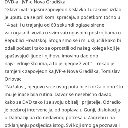
DVD-a i JVP-e Nova Gradiška.
“Glavni vatrogasni zapovjednik Slavko Tucaković izdao
je uputu da se prilikom ispraćaja, s početkom točno u
14 sati i u trajanju od 60 sekundi oglase sirene
vatrogasnih vozila u svim vatrogasnim postrojbama u
Republici Hrvatskoj. Stoga smo se i mi uključili kako bi
odali počast i tako se oprostili od našeg kolege koji je
spašavajući ljude i njihovu imovinu dao ono
najvrjednije što ima, a to je njegov život.” – rekao je
zamjenik zapovjednika JVP-e Nova Gradiška, Tomislav
Orlovac.
“Nažalost, njegovo srce ovog puta nije izdržalo ono što
mu je inače bila rutina. Davor se nesebično davao,
kako za DVD tako i za svoju obitelj i prijatelje. Odradio
je bezbroj intervencija, od poplava u Gunji, dislokacija
u Dalmaciji pa do nedavnog potresa u Zagrebu i na
otklanjanju posljedica istog. Svi koji smo ga poznavali