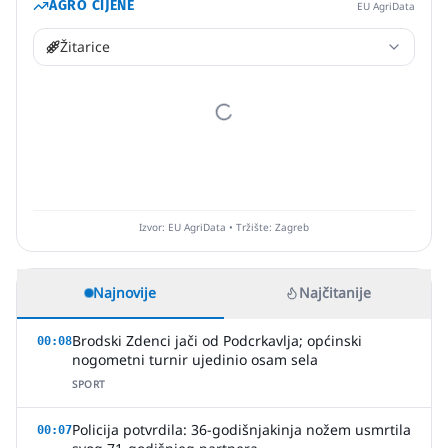
AGRO CIJENE
EU AgriData
Žitarice
Izvor: EU AgriData • Tržište: Zagreb
Najnovije
Najčitanije
Brodski Zdenci jači od Podcrkavlja; općinski
00:08
nogometni turnir ujedinio osam sela
SPORT
Policija potvrdila: 36-godišnjakinja nožem usmrtila
00:07