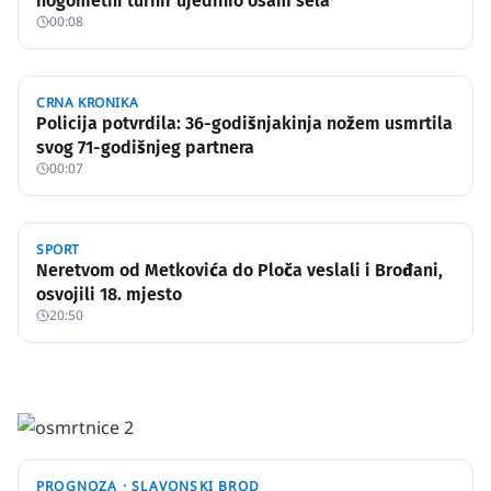
nogometni turnir ujedinio osam sela
00:08
CRNA KRONIKA
Policija potvrdila: 36-godišnjakinja nožem usmrtila
svog 71-godišnjeg partnera
00:07
SPORT
Neretvom od Metkovića do Ploča veslali i Brođani,
osvojili 18. mjesto
20:50
PROGNOZA ·
SLAVONSKI BROD