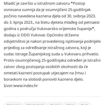
Mladić je završio u istražnom zatvoru ❞Postoji
osnovana sumnja da je osumnjičeni 25-godišnjak
počinio navedena kaznena djela od 30. svibnja 2023.
do 3. lipnja 2023., na štetu djeteta mlađeg od petnaest
godina s područja Vukovarsko-srijemske županije❞,
dodaju iz ODO Vukovar. Općinsko državno
odvjetništvo je nakon provedenog ispitivanja podnijelo
prijedlog za određivanje istražnog zatvora, koji je
sudac istrage Županijskog suda u Vukovaru prihvatio.
Protiv osumnjičenog 25-godišnjaka određen je istražni
zatvor zbog postojanja osobitih okolnosti da će
ometati kazneni postupak utjecajem na žrtvu i
boravkom na slobodi ponoviti kazneno djelo.
Izvor:www.index.hr