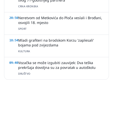
svog 71-godišnjeg partnera
CRNA KRONIKA
Neretvom od Metkovića do Ploča veslali i Brođani,
20:50
osvojili 18. mjesto
SPORT
Mladi grafiteri na brodskom Korzu 'zaplesali'
18:54
bojama pod zvijezdama
KULTURA
Vozačka se može izgubiti zauvijek: Dva teška
09:40
prekršaja dovoljna su za povratak u autoškolu
DRUŠTVO