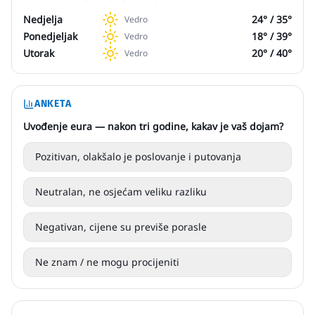
Nedjelja
24
° /
35
°
Vedro
Ponedjeljak
18
° /
39
°
Vedro
Utorak
20
° /
40
°
Vedro
ANKETA
Uvođenje eura — nakon tri godine, kakav je vaš dojam?
Pozitivan, olakšalo je poslovanje i putovanja
Neutralan, ne osjećam veliku razliku
Negativan, cijene su previše porasle
Ne znam / ne mogu procijeniti