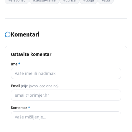
#
slavonac
#
zlostavljanje
#
curica
#
doga
#
sud
Komentari
Ostavite komentar
Ime
*
Email
(nije javno, opcionalno)
Komentar
*