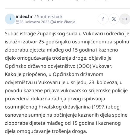
index.hr
/
Shutterstock
i
26. kolovoza 2023.
4
min čitanja
Sudac istrage Županijskog suda u Vukovaru odredio je
istražni zatvor 25-godišnjaku osumnjičenom za spolnu
zloporabu djeteta mlađeg od 15 godina i kazneno
djelo omogućavanja trošenja droge, objavilo je
Općinsko državno odvjetništvo (ODO) Vukovar.
Kako je priopćeno, u Općinskom državnom
odvjetništvu u Vukovaru je u srijedu, 23. kolovoza, u
povodu kaznene prijave vukovarsko-srijemske policije
provedena dokazna radnja prvog ispitivanja
osumnjičenog hrvatskog državljanina (1997.) zbog
osnovane sumnje na počinjenje kaznenih djela spolne
zloporabe djeteta mlađeg od 15 godina i kaznenog
djela omogućavanje trošenja droga.