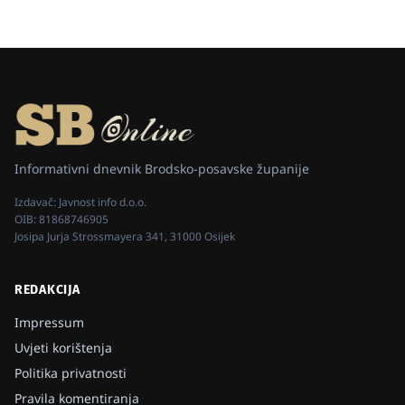
Informativni dnevnik Brodsko-posavske županije
Izdavač:
Javnost info d.o.o.
OIB:
81868746905
Josipa Jurja Strossmayera 341, 31000 Osijek
REDAKCIJA
Impressum
Uvjeti korištenja
Politika privatnosti
Pravila komentiranja