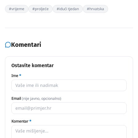
#
vrijeme
#
proljeće
#
idući tjedan
#
hrvatska
Komentari
Ostavite komentar
Ime
*
Email
(nije javno, opcionalno)
Komentar
*