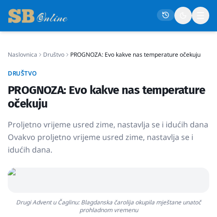
Naslovnica
Društvo
PROGNOZA: Evo kakve nas temperature očekuju
Naslovna
DRUŠTVO
Društvo
PROGNOZA: Evo kakve nas temperature
Politika
očekuju
Gospodarstvo
Proljetno vrijeme usred zime, nastavlja se i idućih dana
Život
Ovakvo proljetno vrijeme usred zime, nastavlja se i
idućih dana.
Crna kronika
Sport
Kultura
Osmrtnice
Drugi Advent u Čaglinu: Blagdanska čarolija okupila mještane unatoč
prohladnom vremenu