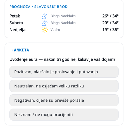
PROGNOZA ·
SLAVONSKI BROD
Petak
26
° /
34
°
Blaga Naoblaka
Subota
20
° /
34
°
Blaga Naoblaka
Nedjelja
19
° /
36
°
Vedro
ANKETA
Uvođenje eura — nakon tri godine, kakav je vaš dojam?
Pozitivan, olakšalo je poslovanje i putovanja
Neutralan, ne osjećam veliku razliku
Negativan, cijene su previše porasle
Ne znam / ne mogu procijeniti