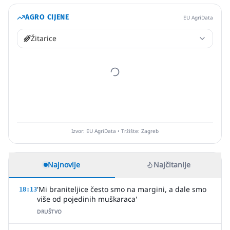
AGRO CIJENE
EU AgriData
Žitarice
Izvor: EU AgriData • Tržište: Zagreb
Najnovije
Najčitanije
'Mi braniteljice često smo na margini, a dale smo
18:13
više od pojedinih muškaraca'
DRUŠTVO