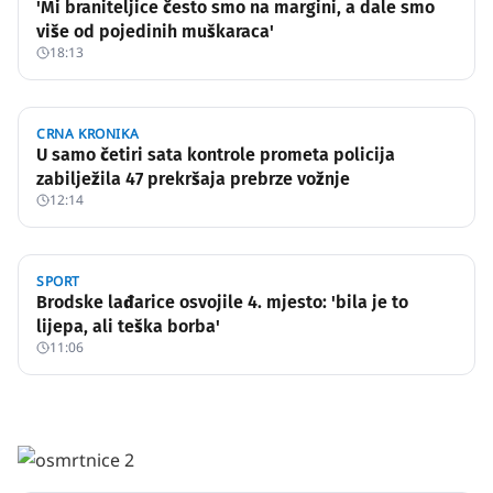
'Mi braniteljice često smo na margini, a dale smo
više od pojedinih muškaraca'
18:13
CRNA KRONIKA
U samo četiri sata kontrole prometa policija
zabilježila 47 prekršaja prebrze vožnje
12:14
SPORT
Brodske lađarice osvojile 4. mjesto: 'bila je to
lijepa, ali teška borba'
11:06