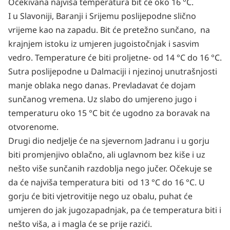
Očekivana najviša temperatura bit će oko 16 °C.
I u Slavoniji, Baranji i Srijemu poslijepodne slično
vrijeme kao na zapadu. Bit će pretežno sunčano, na
krajnjem istoku iz umjeren jugoistočnjak i sasvim
vedro. Temperature će biti proljetne- od 14 °C do 16 °C.
Sutra poslijepodne u Dalmaciji i njezinoj unutrašnjosti
manje oblaka nego danas. Prevladavat će dojam
sunčanog vremena. Uz slabo do umjereno jugo i
temperaturu oko 15 °C bit će ugodno za boravak na
otvorenome.
Drugi dio nedjelje će na sjevernom Jadranu i u gorju
biti promjenjivo oblačno, ali uglavnom bez kiše i uz
nešto više sunčanih razdoblja nego jučer. Očekuje se
da će najviša temperatura biti od 13 °C do 16 °C. U
gorju će biti vjetrovitije nego uz obalu, puhat će
umjeren do jak jugozapadnjak, pa će temperatura biti i
nešto viša, a i magla će se prije razići.