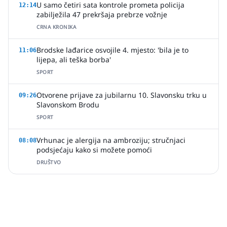
U samo četiri sata kontrole prometa policija
12:14
zabilježila 47 prekršaja prebrze vožnje
CRNA KRONIKA
Brodske lađarice osvojile 4. mjesto: 'bila je to
11:06
lijepa, ali teška borba'
SPORT
Otvorene prijave za jubilarnu 10. Slavonsku trku u
09:26
Slavonskom Brodu
SPORT
Vrhunac je alergija na ambroziju; stručnjaci
08:08
podsjećaju kako si možete pomoći
DRUŠTVO