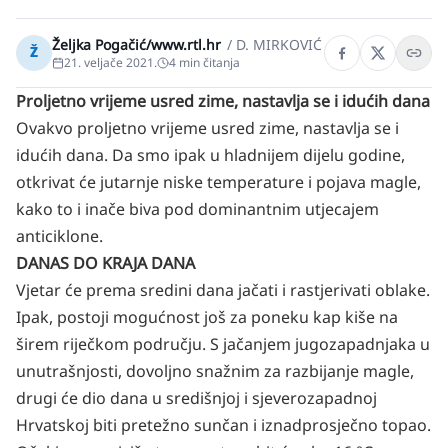
Željka Pogačić/www.rtl.hr
/
D. MIRKOVIĆ
Ž
21. veljače 2021.
4
min čitanja
Proljetno vrijeme usred zime, nastavlja se i idućih dana
Ovakvo proljetno vrijeme usred zime, nastavlja se i
idućih dana. Da smo ipak u hladnijem dijelu godine,
otkrivat će jutarnje niske temperature i pojava magle,
kako to i inače biva pod dominantnim utjecajem
anticiklone.
DANAS DO KRAJA DANA
Vjetar će prema sredini dana jačati i rastjerivati oblake.
Ipak, postoji mogućnost još za poneku kap kiše na
širem riječkom području. S jačanjem jugozapadnjaka u
unutrašnjosti, dovoljno snažnim za razbijanje magle,
drugi će dio dana u središnjoj i sjeverozapadnoj
Hrvatskoj biti pretežno sunčan i iznadprosječno topao.