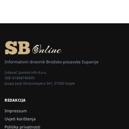
Informativni dnevnik Brodsko-posavske županije
Izdavač:
Javnost info d.o.o.
OIB:
81868746905
Josipa Jurja Strossmayera 341, 31000 Osijek
REDAKCIJA
Impressum
Uvjeti korištenja
Politika privatnosti