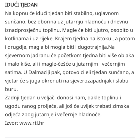
IDUĆI TJEDAN
Na kopnu će idući tjedan biti stabilno, uglavnom
sunčano, bez oborina uz jutarnju hladnoću i dnevnu
iznadprosječnu toplinu. Magle će biti ujutro, osobito u
kotlinama i uz rijeke. Krajem tjedna na istoku , a potom
i drugdje, magla bi mogla biti i dugotrajnija.
Na
sjevernom Jadranu će početkom tjedna biti više oblaka
i malo kiše, ali i magle-češće u jutarnjim i večernjim
satima. U Dalmaciji pak, gotovo cijeli tjedan sunčano, a
vjetar će s juga okrenuti na sjeverozapadnjak i slabu
buru.
Zadnji tjedan u veljači donosi nam, dakle toplinu i
ugodu ranog proljeća, ali još će uvijek trebati zimska
odjeća zbog jutarnje i večernje hladnoće.
Izvor
: www.rtl.hr