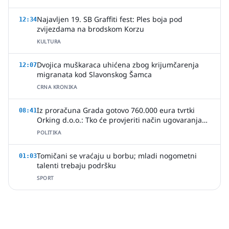
Najavljen 19. SB Graffiti fest: Ples boja pod
12:34
zvijezdama na brodskom Korzu
KULTURA
Dvojica muškaraca uhićena zbog krijumčarenja
12:07
migranata kod Slavonskog Šamca
CRNA KRONIKA
Iz proračuna Grada gotovo 760.000 eura tvrtki
08:41
Orking d.o.o.: Tko će provjeriti način ugovaranja
poslova?
POLITIKA
Tomičani se vraćaju u borbu; mladi nogometni
01:03
talenti trebaju podršku
SPORT