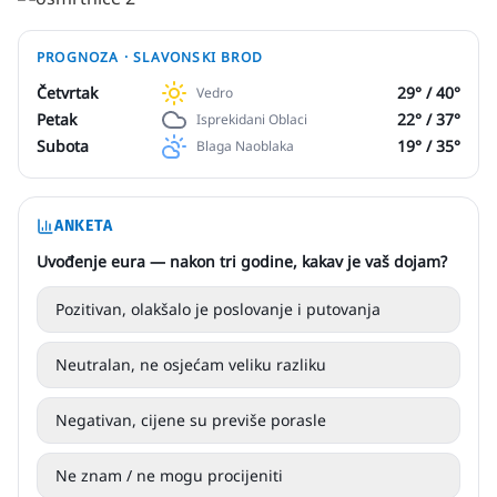
PROGNOZA ·
SLAVONSKI BROD
Četvrtak
29
° /
40
°
Vedro
Petak
22
° /
37
°
Isprekidani Oblaci
Subota
19
° /
35
°
Blaga Naoblaka
ANKETA
Uvođenje eura — nakon tri godine, kakav je vaš dojam?
Pozitivan, olakšalo je poslovanje i putovanja
Neutralan, ne osjećam veliku razliku
Negativan, cijene su previše porasle
Ne znam / ne mogu procijeniti