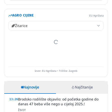
AGRO CIJENE
EU AgriData
Žitarice
Izvor: EU AgriData • Tržište: Zagreb
Najnovije
Najčitanije
Brodsko rodilište objavilo: od početka godine do
13:26
danas 47 beba više nego u cijeloj 2025.!
ŽIVOT