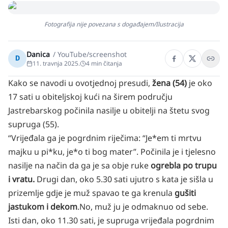
Fotografija nije povezana s događajem/Ilustracija
Danica
/
YouTube/screenshot
D
11. travnja 2025.
4
min čitanja
Kako se navodi u ovotjednoj presudi,
žena (54)
je oko
17 sati u obiteljskoj kući na širem području
Jastrebarskog počinila nasilje u obitelji na štetu svog
supruga (55).
“Vrijeđala ga je pogrdnim riječima: “Je*em ti mrtvu
majku u pi*ku, je*o ti bog mater”. Počinila je i tjelesno
nasilje na način da ga je sa obje ruke
ogrebla po trupu
i vratu.
Drugi dan, oko 5.30 sati ujutro s kata je sišla u
prizemlje gdje je muž spavao te ga krenula
gušiti
jastukom i dekom
.
No, muž ju je odmaknuo od sebe.
Isti dan, oko 11.30 sati, je supruga vrijeđala pogrdnim