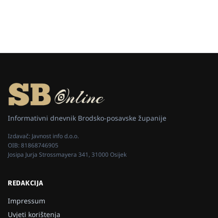
Informativni dnevnik Brodsko-posavske županije
Izdavač:
Javnost info d.o.o.
OIB:
81868746905
Josipa Jurja Strossmayera 341, 31000 Osijek
REDAKCIJA
Impressum
Uvjeti korištenja