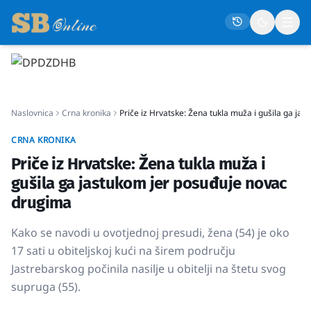
Naslovna
Naslovnica
Crna kronika
Priče iz Hrvatske: Žena tukla muža i gušila ga j
Društvo
Politika
CRNA KRONIKA
Priče iz Hrvatske: Žena tukla muža i
Gospodarstvo
gušila ga jastukom jer posuđuje novac
Život
drugima
Crna kronika
Kako se navodi u ovotjednoj presudi, žena (54) je oko
Sport
17 sati u obiteljskoj kući na širem području
Kultura
Jastrebarskog počinila nasilje u obitelji na štetu svog
supruga (55).
Osmrtnice