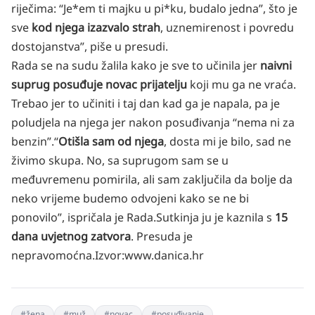
riječima: “Je*em ti majku u pi*ku, budalo jedna”, što je
sve
kod njega izazvalo strah
, uznemirenost i povredu
dostojanstva”, piše u presudi.
Rada se na sudu žalila kako je sve to učinila jer
naivni
suprug posuđuje novac prijatelju
koji mu ga ne vraća.
Trebao jer to učiniti i taj dan kad ga je napala, pa je
poludjela na njega jer nakon posuđivanja “nema ni za
benzin”.
“
Otišla sam od njega
, dosta mi je bilo, sad ne
živimo skupa. No, sa suprugom sam se u
međuvremenu pomirila, ali sam zaključila da bolje da
neko vrijeme budemo odvojeni kako se ne bi
ponovilo”, ispričala je Rada.
Sutkinja ju je kaznila s
15
dana uvjetnog zatvora
. Presuda je
nepravomoćna.
Izvor:www.danica.hr
#
žena
#
muž
#
novac
#
posuđivanje