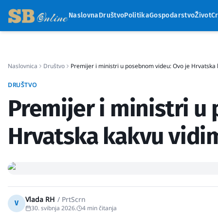
Naslovna
Društvo
Politika
Gospodarstvo
Život
C
Naslovnica
Društvo
Premijer i ministri u posebnom videu: Ovo je Hrvatska
DRUŠTVO
Premijer i ministri 
Hrvatska kakvu vidi
Vlada RH
/
PrtScrn
V
30. svibnja 2026.
4
min čitanja