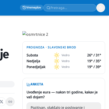
Vremeplov
PROGNOZA ·
SLAVONSKI BROD
je
Subota
26
° /
31
°
Vedro
Nedjelja
19
° /
35
°
Vedro
Ponedjeljak
19
° /
39
°
Vedro
ANKETA
Uvođenje eura — nakon tri godine, kakav je
vaš dojam?
Pozitivan, olakšalo je poslovanje i