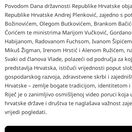
Povodom Dana državnosti Republike Hrvatske objav
Republike Hrvatske Andrej Plenković, zajedno s
Božinovićem, Olegom Butkovićem, Brankom Bačić
Ćorićem te ministrima Marijom Vučković, Gord
Habijanom, Radovanom Fuchsom, Ivanom Šipićem,
Mikuš Žigman, Irenom Hrstić i Alenom Ružićem, na 
Svaki od članova Vlade, polazeći od područja za koj
predstavlja Hrvatska, ističući vrijednosti poput slo
gospodarskog razvoja, zdravstvene skrbi i zajedniš
Hrvatske – zemlje bogate tradicijom, identitetom 
Riječ je o zanimljivo osmišljenoj video poruci koj
hrvatske države i društva te naglašava važnost zaj
vrijedi pogledati.