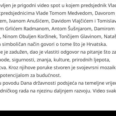
ljen je prigodni video spot u kojem predsjednik Vla
 potpredsjednicima Vlade Tomom Medvedom, Davorom
em, Ivanom Anušićem, Davidom Vlajčićem i Tomisl
anom Grlićem Radmanom, Antom Šušnjarom, Damirom
 Ninom Obuljen Koržinek, Tončijem Glavinom, Nat
simboličan način govori o tome što je Hrvatska.
e je zadužen, dao je vlastiti odgovor na pitanje što z
bode, sigurnosti, znanja, kulture, prirodnih ljepota,
tva. Kroz njihove poruke stvoren je svojevrsni mozaik
i potencijalom za budućnost.
a u povodu Dana državnosti podsjeća na temeljne vrije
edničkog rada na njezinu daljnjem razvoju. Video sva