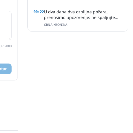
U dva dana dva ozbiljna požara,
00:22
prenosimo upozorenje: ne spaljujte
ništa u ovim vrućim ljetnim danima
CRNA KRONIKA
0
/ 2000
ntar