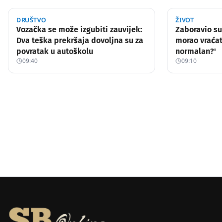
DRUŠTVO
ŽIVOT
Vozačka se može izgubiti zauvijek:
Zaboravio su
Dva teška prekršaja dovoljna su za
morao vraćati 
povratak u autoškolu
normalan?'
09:40
09:10