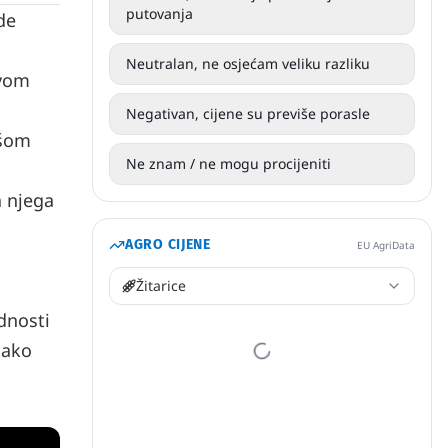
putovanja
de
Neutralan, ne osjećam veliku razliku
avom
Negativan, cijene su previše porasle
ašom
Ne znam / ne mogu procijeniti
a njega
AGRO CIJENE
EU AgriData
Žitarice
dnosti
kako