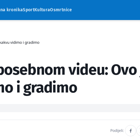
rna kronika
Sport
Kultura
Osmrtnice
 kakvu vidimo i gradimo
u posebnom videu: Ovo 
mo i gradimo
Podijeli: