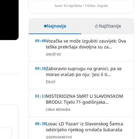
Izvor: EU AgriData • Tržište: Zagreb
Najnovije
Najčitanije
Vozačka se može izgubiti zauvijek: Dva
09:40
teška prekršaja dovoljna su za
povratak u autoškolu
DRUŠTVO
Zaboravio suprugu na granici, pa se
09:10
morao vraćati po nju: 'jesi li ti
normalan?'
ŽIVOT
MISTERIOZNA SMRT U SLAVONSKOM
01:13
BRODU: Tijelo 71-godišnjaka
pronađeno u kući, policija uhitila
CRNA KRONIKA
jednu osobu
Lovac LD 'Fazan' iz Slavonskog Šamca
00:30
odstrijelio rijetkog srndača šubaraša
GOSPODARSTVO