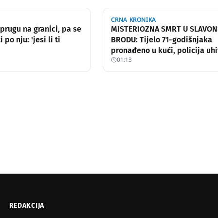
CRNA KRONIKA
prugu na granici, pa se
MISTERIOZNA SMRT U SLAVO
po nju: 'jesi li ti
BRODU: Tijelo 71-godišnjaka
pronađeno u kući, policija uhi
01:13
jednu osobu
REDAKCIJA