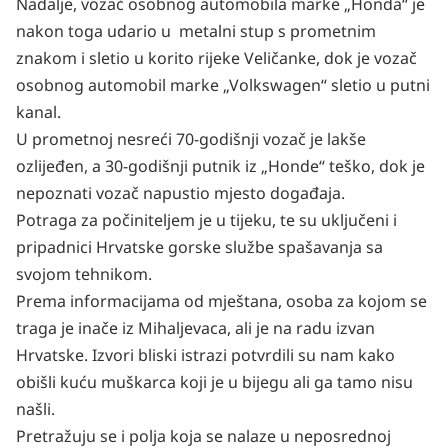
Nadalje, vozač osobnog automobila marke „Honda“ je
nakon toga udario u metalni stup s prometnim
znakom i sletio u korito rijeke Veličanke, dok je vozač
osobnog automobil marke „Volkswagen“ sletio u putni
kanal.
U prometnoj nesreći 70-godišnji vozač je lakše
ozlijeđen, a 30-godišnji putnik iz „Honde“ teško, dok je
nepoznati vozač napustio mjesto događaja.
Potraga za počiniteljem je u tijeku, te su uključeni i
pripadnici Hrvatske gorske službe spašavanja sa
svojom tehnikom.
Prema informacijama od mještana, osoba za kojom se
traga je inače iz Mihaljevaca, ali je na radu izvan
Hrvatske. Izvori bliski istrazi potvrdili su nam kako
obišli kuću muškarca koji je u bijegu ali ga tamo nisu
našli.
Pretražuju se i polja koja se nalaze u neposrednoj