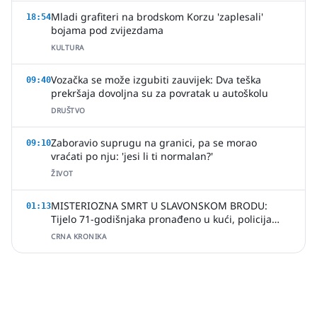
Mladi grafiteri na brodskom Korzu 'zaplesali'
18:54
bojama pod zvijezdama
KULTURA
Vozačka se može izgubiti zauvijek: Dva teška
09:40
prekršaja dovoljna su za povratak u autoškolu
DRUŠTVO
Zaboravio suprugu na granici, pa se morao
09:10
vraćati po nju: 'jesi li ti normalan?'
ŽIVOT
MISTERIOZNA SMRT U SLAVONSKOM BRODU:
01:13
Tijelo 71-godišnjaka pronađeno u kući, policija
uhitila jednu osobu
CRNA KRONIKA