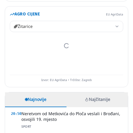
AGRO CIJENE
EU AgriData
Žitarice
Izvor: EU AgriData • Tržište: Zagreb
Najnovije
Najčitanije
Neretvom od Metkovića do Ploča veslali i Brođani,
20:50
osvojili 19. mjesto
SPORT