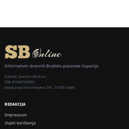
Informativni dnevnik Brodsko-posavske županije
Izdavač:
Javnost info d.o.o.
OIB:
81868746905
Josipa Jurja Strossmayera 341, 31000 Osijek
REDAKCIJA
Impressum
Uvjeti korištenja