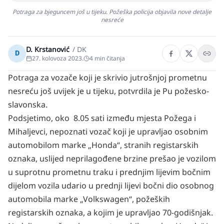
Potraga za bjeguncem još u tijeku. Požeška policija objavila nove detalje
nesreće
D. Krstanović
/
DK
D
27. kolovoza 2023.
4
min čitanja
Potraga za vozače koji je skrivio jutrošnjoj prometnu
nesreću još uvijek je u tijeku, potvrdila je Pu požesko-
slavonska.
Podsjetimo, oko 8.05 sati između mjesta Požega i
Mihaljevci, nepoznati vozač koji je upravljao osobnim
automobilom marke „Honda“, stranih registarskih
oznaka, uslijed neprilagođene brzine prešao je vozilom
u suprotnu prometnu traku i prednjim lijevim bočnim
dijelom vozila udario u prednji lijevi bočni dio osobnog
automobila marke „Volkswagen“, požeških
registarskih oznaka, a kojim je upravljao 70-godišnjak.