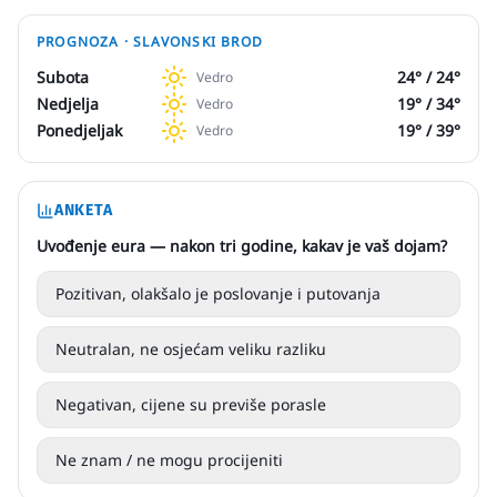
PROGNOZA ·
SLAVONSKI BROD
Subota
24
° /
24
°
Vedro
Nedjelja
19
° /
34
°
Vedro
Ponedjeljak
19
° /
39
°
Vedro
ANKETA
Uvođenje eura — nakon tri godine, kakav je vaš dojam?
Pozitivan, olakšalo je poslovanje i putovanja
Neutralan, ne osjećam veliku razliku
Negativan, cijene su previše porasle
Ne znam / ne mogu procijeniti