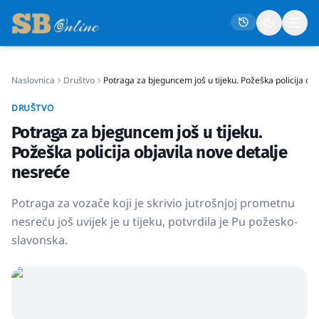
Naslovnica
Društvo
Potraga za bjeguncem još u tijeku. Požeška policija obj
Naslovna
DRUŠTVO
Društvo
Potraga za bjeguncem još u tijeku.
Politika
Požeška policija objavila nove detalje
Gospodarstvo
nesreće
Život
Potraga za vozače koji je skrivio jutrošnjoj prometnu
Crna kronika
nesreću još uvijek je u tijeku, potvrdila je Pu požesko-
slavonska.
Sport
Kultura
Osmrtnice