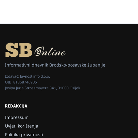
Informativni dnevnik Brodsko-posavske županije
Izdavač:
Javnost info d.o.o.
OIB:
81868746905
Josipa Jurja Strossmayera 341, 31000 Osijek
REDAKCIJA
Impressum
Uvjeti korištenja
Politika privatnosti