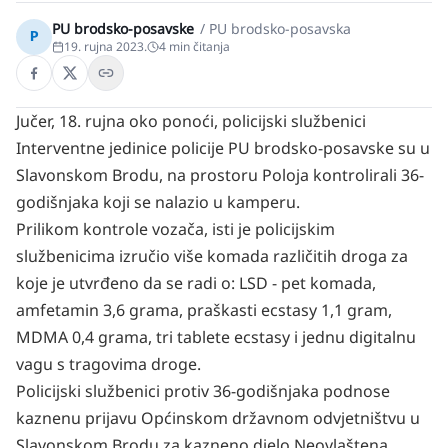
PU brodsko-posavske
/
PU brodsko-posavska
P
19. rujna 2023.
4
min čitanja
Jučer, 18. rujna oko ponoći, policijski službenici
Interventne jedinice policije PU brodsko-posavske su u
Slavonskom Brodu, na prostoru Poloja kontrolirali 36-
godišnjaka koji se nalazio u kamperu.
Prilikom kontrole vozača, isti je policijskim
službenicima izručio više komada različitih droga za
koje je utvrđeno da se radi o: LSD - pet komada,
amfetamin 3,6 grama, praškasti ecstasy 1,1 gram,
MDMA 0,4 grama, tri tablete ecstasy i jednu digitalnu
vagu s tragovima droge.
Policijski službenici protiv 36-godišnjaka podnose
kaznenu prijavu Općinskom državnom odvjetništvu u
Slavonskom Brodu za kazneno djelo Neovlaštena