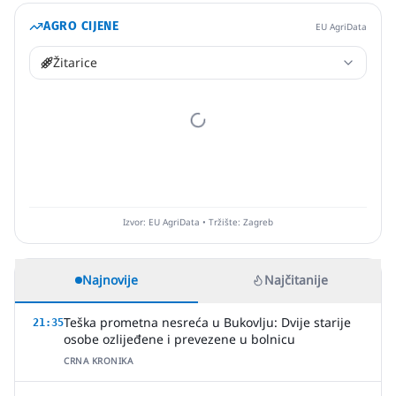
AGRO CIJENE
EU AgriData
Žitarice
Izvor: EU AgriData • Tržište: Zagreb
Najnovije
Najčitanije
Teška prometna nesreća u Bukovlju: Dvije starije
21:35
osobe ozlijeđene i prevezene u bolnicu
CRNA KRONIKA