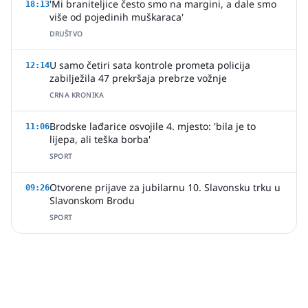
'Mi braniteljice često smo na margini, a dale smo
18:13
više od pojedinih muškaraca'
DRUŠTVO
U samo četiri sata kontrole prometa policija
12:14
zabilježila 47 prekršaja prebrze vožnje
CRNA KRONIKA
Brodske lađarice osvojile 4. mjesto: 'bila je to
11:06
lijepa, ali teška borba'
SPORT
Otvorene prijave za jubilarnu 10. Slavonsku trku u
09:26
Slavonskom Brodu
SPORT