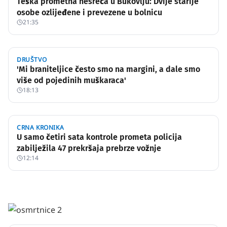
Teška prometna nesreća u Bukovlju: Dvije starije
osobe ozlijeđene i prevezene u bolnicu
21:35
DRUŠTVO
'Mi braniteljice često smo na margini, a dale smo
više od pojedinih muškaraca'
18:13
CRNA KRONIKA
U samo četiri sata kontrole prometa policija
zabilježila 47 prekršaja prebrze vožnje
12:14