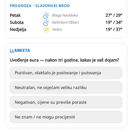
PROGNOZA ·
SLAVONSKI BROD
Petak
27
° /
29
°
Blaga Naoblaka
Subota
19
° /
34
°
Raštrkani Oblaci
Nedjelja
19
° /
37
°
Vedro
ANKETA
Uvođenje eura — nakon tri godine, kakav je vaš dojam?
Pozitivan, olakšalo je poslovanje i putovanja
Neutralan, ne osjećam veliku razliku
Negativan, cijene su previše porasle
Ne znam / ne mogu procijeniti