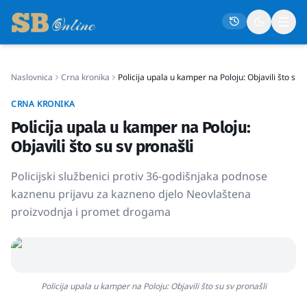
Naslovnica
Crna kronika
Policija upala u kamper na Poloju: Objavili što su s
Naslovna
CRNA KRONIKA
Društvo
Policija upala u kamper na Poloju:
Politika
Objavili što su sv pronašli
Gospodarstvo
Policijski službenici protiv 36-godišnjaka podnose
Život
kaznenu prijavu za kazneno djelo Neovlaštena
proizvodnja i promet drogama
Crna kronika
Sport
Kultura
Osmrtnice
Policija upala u kamper na Poloju: Objavili što su sv pronašli