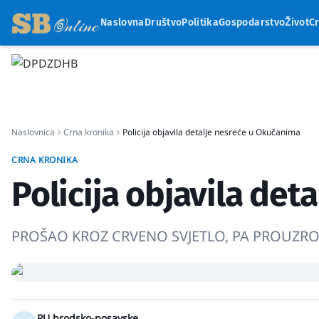
Naslovna
Društvo
Politika
Gospodarstvo
Život
C
Naslovnica
Crna kronika
Policija objavila detalje nesreće u Okučanima
CRNA KRONIKA
Policija objavila de
PROŠAO KROZ CRVENO SVJETLO, PA PROUZRO
PU brodsko-posavske