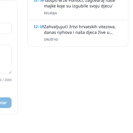
'Gospo Brze Pomoći, zagovaraj naše
12:36
majke koje su izgubile svoju djecu'
RELIGIJA
Zahvaljujući žrtvi hrvatskih vitezova,
12:18
danas njihova i naša djeca žive u
slobodi
DRUŠTVO
0
/ 2000
ntar