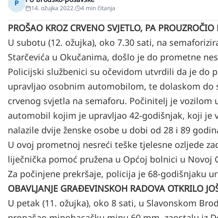
P
14. ožujka 2022.
4
min čitanja
PROŠAO KROZ CRVENO SVJETLO, PA PROUZROČI
U subotu (12. ožujka), oko 7.30 sati, na semaforizira
Starčevića u Okučanima, došlo je do prometne ne
Policijski službenici su očevidom utvrdili da je do
upravljao osobnim automobilom, te dolaskom do sem
crvenog svjetla na semaforu. Počinitelj je vozilom
automobil kojim je upravljao 42-godišnjak, koji je 
nalazile dvije ženske osobe u dobi od 28 i 89 godi
U ovoj prometnoj nesreći teške tjelesne ozljede za
liječnička pomoć pružena u Općoj bolnici u Novoj G
Za počinjene prekršaje, policija je 68-godišnjaku ur
OBAVLJANJE GRAĐEVINSKOH RADOVA OTKRILO J
U petak (11. ožujka), oko 8 sati, u Slavonskom Bro
pronašao minobacačku minu 60 mm, zaostalu iz Do