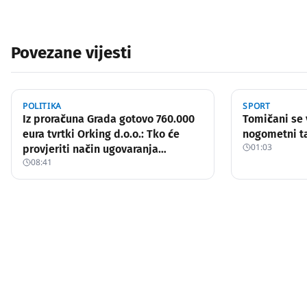
Povezane vijesti
POLITIKA
SPORT
Iz proračuna Grada gotovo 760.000
Tomičani se 
eura tvrtki Orking d.o.o.: Tko će
nogometni ta
01:03
provjeriti način ugovaranja
08:41
poslova?