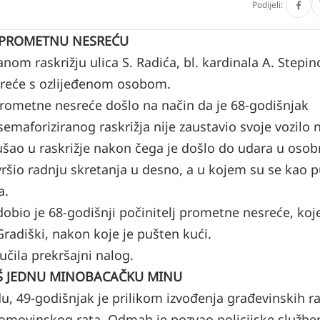
Podijeli:
O PROMETNU NESREĆU
nom raskrižju ulica S. Radića, bl. kardinala A. Stepinc
sreće s ozlijeđenom osobom.
 prometne nesreće došlo na način da je 68-godišnjak
aforiziranog raskrižja nije zaustavio svoje vozilo 
 ušao u raskrižje nakon čega je došlo do udara u osob
vršio radnju skretanja u desno, a u kojem su se kao p
na.
dobio je 68-godišnji počinitelj prometne nesreće, ko
radiški, nakon koje je pušten kući.
učila prekršajni nalog.
OŠ JEDNU MINOBACAČKU MINU
du, 49-godišnjak je prilikom izvođenja građevinskih r
movinskog rata. Odmah je pozvao policijske služben