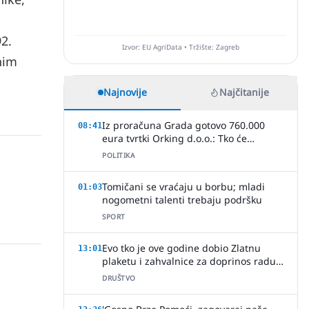
2.
Izvor: EU AgriData • Tržište: Zagreb
nim
Najnovije
Najčitanije
Iz proračuna Grada gotovo 760.000
08:41
eura tvrtki Orking d.o.o.: Tko će
provjeriti način ugovaranja poslova?
POLITIKA
Tomičani se vraćaju u borbu; mladi
01:03
nogometni talenti trebaju podršku
SPORT
Evo tko je ove godine dobio Zlatnu
13:01
plaketu i zahvalnice za doprinos radu
HVIDR-e Slavonski Brod
DRUŠTVO