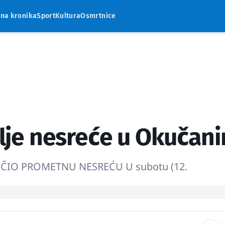
rna kronika
Sport
Kultura
Osmrtnice
talje nesreće u Okučan
ČIO PROMETNU NESREĆU U subotu (12.