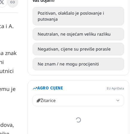
vaš dojam?
Pozitivan, olakšalo je poslovanje i
putovanja
a i A.
Neutralan, ne osjećam veliku razliku
Negativan, cijene su previše porasle
na znak
ni
Ne znam / ne mogu procijeniti
utnici
jemu je
AGRO CIJENE
EU AgriData
Žitarice
adova,
ike,