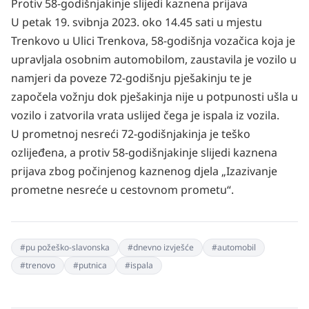
Protiv 58-godišnjakinje slijedi kaznena prijava
U petak 19. svibnja 2023. oko 14.45 sati u mjestu
Trenkovo u Ulici Trenkova, 58-godišnja vozačica koja je
upravljala osobnim automobilom, zaustavila je vozilo u
namjeri da poveze 72-godišnju pješakinju te je
započela vožnju dok pješakinja nije u potpunosti ušla u
vozilo i zatvorila vrata uslijed čega je ispala iz vozila.
U prometnoj nesreći 72-godišnjakinja je teško
ozlijeđena, a protiv 58-godišnjakinje slijedi kaznena
prijava zbog počinjenog kaznenog djela „Izazivanje
prometne nesreće u cestovnom prometu“.
#
pu požeško-slavonska
#
dnevno izvješće
#
automobil
#
trenovo
#
putnica
#
ispala