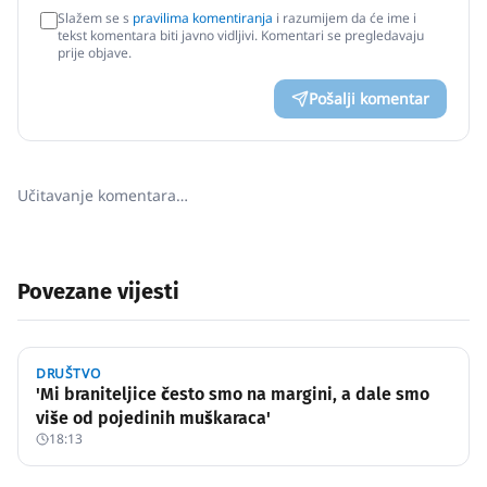
Slažem se s
pravilima komentiranja
i razumijem da će ime i
tekst komentara biti javno vidljivi. Komentari se pregledavaju
prije objave.
Pošalji komentar
Učitavanje komentara…
Povezane vijesti
DRUŠTVO
'Mi braniteljice često smo na margini, a dale smo
više od pojedinih muškaraca'
18:13