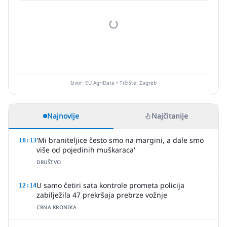
Izvor: EU AgriData • Tržište: Zagreb
Najnovije
Najčitanije
'Mi braniteljice često smo na margini, a dale smo
18:13
više od pojedinih muškaraca'
DRUŠTVO
U samo četiri sata kontrole prometa policija
12:14
zabilježila 47 prekršaja prebrze vožnje
CRNA KRONIKA