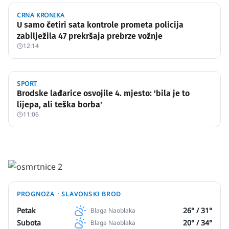
CRNA KRONIKA
U samo četiri sata kontrole prometa policija
zabilježila 47 prekršaja prebrze vožnje
12:14
SPORT
Brodske lađarice osvojile 4. mjesto: 'bila je to
lijepa, ali teška borba'
11:06
PROGNOZA ·
SLAVONSKI BROD
Petak
26
° /
31
°
Blaga Naoblaka
Subota
20
° /
34
°
Blaga Naoblaka