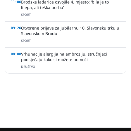
Brodske lađarice osvojile 4. mjesto: 'bila je to
11:06
lijepa, ali teška borba'
SPORT
Otvorene prijave za jubilarnu 10. Slavonsku trku u
09:26
Slavonskom Brodu
SPORT
Vrhunac je alergija na ambroziju; stručnjaci
08:08
podsjećaju kako si možete pomoći
DRUŠTVO