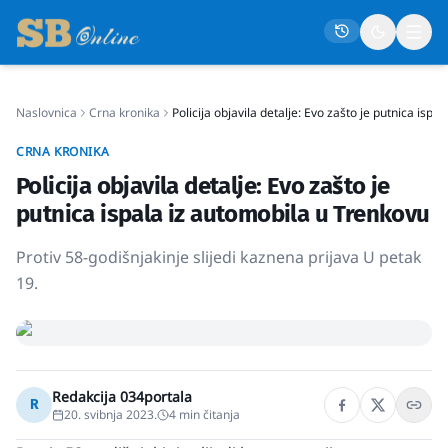
Naslovnica
Crna kronika
Policija objavila detalje: Evo zašto je putnica isp
Naslovna
CRNA KRONIKA
Društvo
Policija objavila detalje: Evo zašto je
Politika
putnica ispala iz automobila u Trenkovu
Gospodarstvo
Protiv 58-godišnjakinje slijedi kaznena prijava U petak
Život
19.
Crna kronika
Sport
Kultura
Redakcija 034portala
R
20. svibnja 2023.
4
min čitanja
Osmrtnice