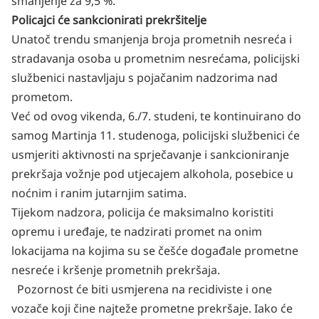
smanjenje za 9,5 %.
Policajci će sankcionirati prekršitelje
Unatoč trendu smanjenja broja prometnih nesreća i
stradavanja osoba u prometnim nesrećama, policijski
službenici nastavljaju s pojačanim nadzorima nad
prometom.
Već od ovog vikenda, 6./7. studeni, te kontinuirano do
samog Martinja 11. studenoga, policijski službenici će
usmjeriti aktivnosti na sprječavanje i sankcioniranje
prekršaja vožnje pod utjecajem alkohola, posebice u
noćnim i ranim jutarnjim satima.
Tijekom nadzora, policija će maksimalno koristiti
opremu i uređaje, te nadzirati promet na onim
lokacijama na kojima su se češće događale prometne
nesreće i kršenje prometnih prekršaja.
Pozornost će biti usmjerena na recidiviste i one
vozače koji čine najteže prometne prekršaje. Iako će