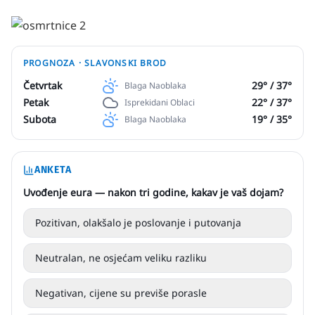
PROGNOZA ·
SLAVONSKI BROD
Četvrtak
29
° /
37
°
Blaga Naoblaka
Petak
22
° /
37
°
Isprekidani Oblaci
Subota
19
° /
35
°
Blaga Naoblaka
ANKETA
Uvođenje eura — nakon tri godine, kakav je vaš dojam?
Pozitivan, olakšalo je poslovanje i putovanja
Neutralan, ne osjećam veliku razliku
Negativan, cijene su previše porasle