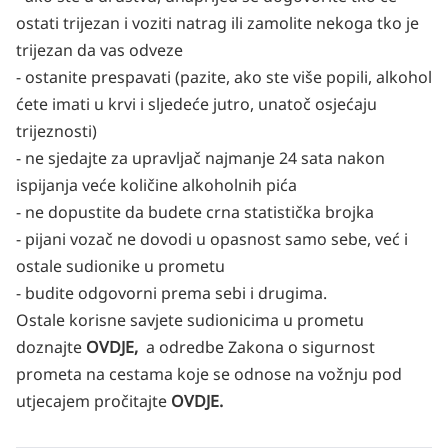
ostati trijezan i voziti natrag ili zamolite nekoga tko je
trijezan da vas odveze
- ostanite prespavati (pazite, ako ste više popili, alkohol
ćete imati u krvi i sljedeće jutro, unatoč osjećaju
trijeznosti)
- ne sjedajte za upravljač najmanje 24 sata nakon
ispijanja veće količine alkoholnih pića
- ne dopustite da budete crna statistička brojka
- pijani vozač ne dovodi u opasnost samo sebe, već i
ostale sudionike u prometu
- budite odgovorni prema sebi i drugima.
Ostale korisne savjete sudionicima u prometu
doznajte
OVDJE,
a odredbe Zakona o sigurnost
prometa na cestama koje se odnose na vožnju pod
utjecajem pročitajte
OVDJE.