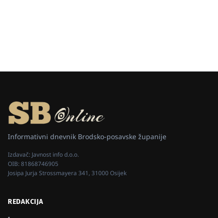
Informativni dnevnik Brodsko-posavske županije
Izdavač:
Javnost info d.o.o.
OIB:
81868746905
Josipa Jurja Strossmayera 341, 31000 Osijek
REDAKCIJA