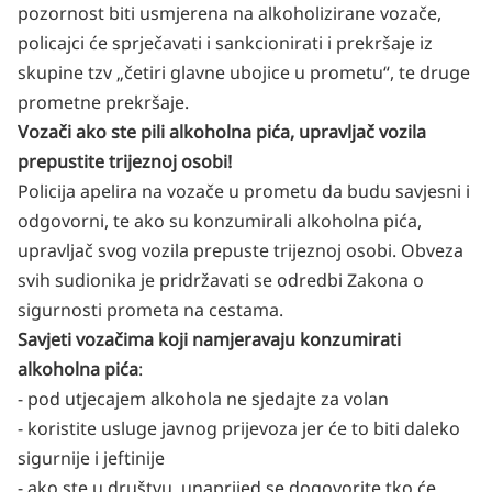
pozornost biti usmjerena na alkoholizirane vozače,
policajci će sprječavati i sankcionirati i prekršaje iz
skupine tzv „četiri glavne ubojice u prometu“, te druge
prometne prekršaje.
Vozači ako ste pili alkoholna pića, upravljač vozila
prepustite trijeznoj osobi!
Policija apelira na vozače u prometu da budu savjesni i
odgovorni, te ako su konzumirali alkoholna pića,
upravljač svog vozila prepuste trijeznoj osobi. Obveza
svih sudionika je pridržavati se odredbi Zakona o
sigurnosti prometa na cestama.
Savjeti vozačima koji namjeravaju konzumirati
alkoholna pića
:
- pod utjecajem alkohola ne sjedajte za volan
- koristite usluge javnog prijevoza jer će to biti daleko
sigurnije i jeftinije
- ako ste u društvu, unaprijed se dogovorite tko će