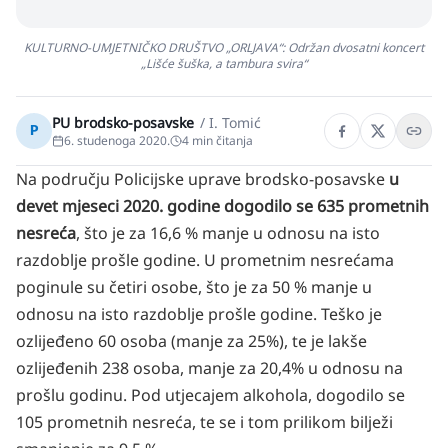
KULTURNO-UMJETNIČKO DRUŠTVO „ORLJAVA“: Održan dvosatni koncert
„Lišće šuška, a tambura svira“
PU brodsko-posavske
/
I. Tomić
P
6. studenoga 2020.
4
min čitanja
Na području Policijske uprave brodsko-posavske
u
devet mjeseci 2020. godine dogodilo se 635 prometnih
nesreća
, što je za 16,6 % manje u odnosu na isto
razdoblje prošle godine. U prometnim nesrećama
poginule su četiri osobe, što je za 50 % manje u
odnosu na isto razdoblje prošle godine. Teško je
ozlijeđeno 60 osoba (manje za 25%), te je lakše
ozlijeđenih 238 osoba, manje za 20,4% u odnosu na
prošlu godinu. Pod utjecajem alkohola, dogodilo se
105 prometnih nesreća, te se i tom prilikom bilježi