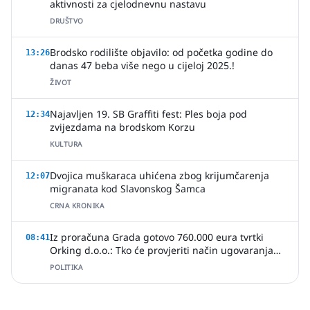
aktivnosti za cjelodnevnu nastavu
DRUŠTVO
Brodsko rodilište objavilo: od početka godine do
13:26
danas 47 beba više nego u cijeloj 2025.!
ŽIVOT
Najavljen 19. SB Graffiti fest: Ples boja pod
12:34
zvijezdama na brodskom Korzu
KULTURA
Dvojica muškaraca uhićena zbog krijumčarenja
12:07
migranata kod Slavonskog Šamca
CRNA KRONIKA
Iz proračuna Grada gotovo 760.000 eura tvrtki
08:41
Orking d.o.o.: Tko će provjeriti način ugovaranja
poslova?
POLITIKA