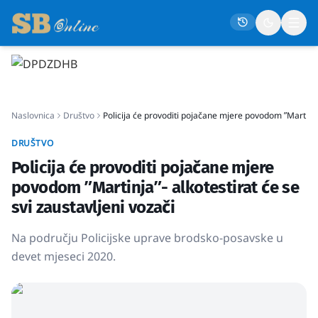
Naslovna
Naslovnica
Društvo
Policija će provoditi pojačane mjere povodom ʺMartinjaʺ
Društvo
Politika
DRUŠTVO
Policija će provoditi pojačane mjere
Gospodarstvo
povodom ʺMartinjaʺ- alkotestirat će se
Život
svi zaustavljeni vozači
Crna kronika
Na području Policijske uprave brodsko-posavske u
Sport
devet mjeseci 2020.
Kultura
Osmrtnice