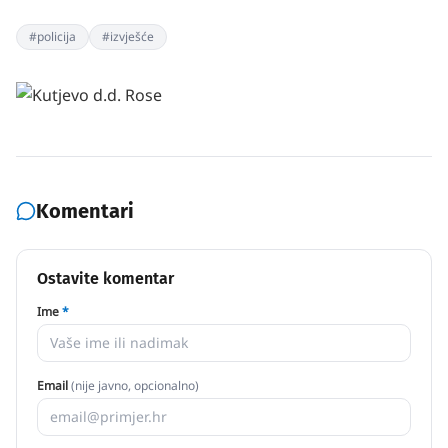
#
policija
#
izvješće
Komentari
Ostavite komentar
Ime
*
Email
(nije javno, opcionalno)