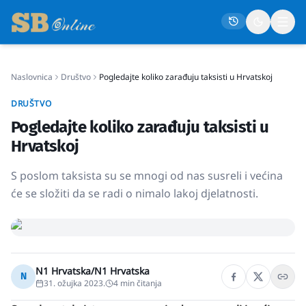
Naslovnica
Društvo
Pogledajte koliko zarađuju taksisti u Hrvatskoj
Naslovna
DRUŠTVO
Društvo
Pogledajte koliko zarađuju taksisti u
Politika
Hrvatskoj
Gospodarstvo
S poslom taksista su se mnogi od nas susreli i većina
Život
će se složiti da se radi o nimalo lakoj djelatnosti.
Crna kronika
Sport
Kultura
N1 Hrvatska/N1 Hrvatska
N
31. ožujka 2023.
4
min čitanja
Osmrtnice