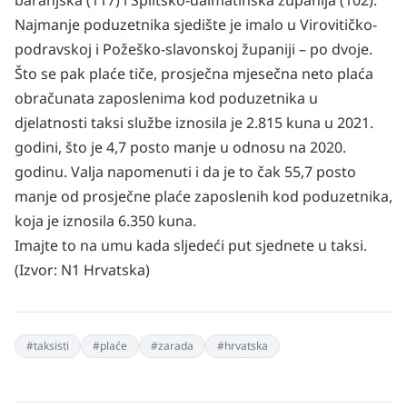
baranjska (117) i Splitsko-dalmatinska županija (102).
Najmanje poduzetnika sjedište je imalo u Virovitičko-
podravskoj i Požeško-slavonskoj županiji – po dvoje.
Što se pak plaće tiče, prosječna mjesečna neto plaća
obračunata zaposlenima kod poduzetnika u
djelatnosti taksi službe iznosila je 2.815 kuna u 2021.
godini, što je 4,7 posto manje u odnosu na 2020.
godinu. Valja napomenuti i da je to čak 55,7 posto
manje od prosječne plaće zaposlenih kod poduzetnika,
koja je iznosila 6.350 kuna.
Imajte to na umu kada sljedeći put sjednete u taksi.
(Izvor:
N1 Hrvatska
)
#
taksisti
#
plaće
#
zarada
#
hrvatska