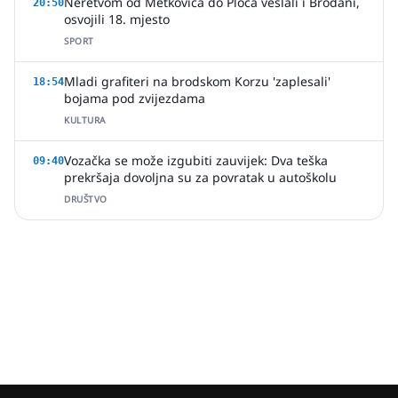
Neretvom od Metkovića do Ploča veslali i Brođani,
20:50
osvojili 18. mjesto
SPORT
Mladi grafiteri na brodskom Korzu 'zaplesali'
18:54
bojama pod zvijezdama
KULTURA
Vozačka se može izgubiti zauvijek: Dva teška
09:40
prekršaja dovoljna su za povratak u autoškolu
DRUŠTVO