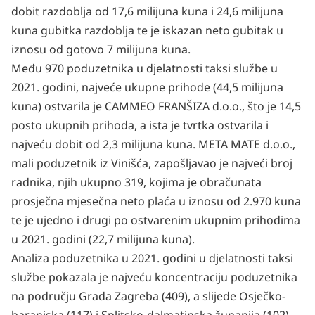
dobit razdoblja od 17,6 milijuna kuna i 24,6 milijuna
kuna gubitka razdoblja te je iskazan neto gubitak u
iznosu od gotovo 7 milijuna kuna.
Među 970 poduzetnika u djelatnosti taksi službe u
2021. godini, najveće ukupne prihode (44,5 milijuna
kuna) ostvarila je CAMMEO FRANŠIZA d.o.o., što je 14,5
posto ukupnih prihoda, a ista je tvrtka ostvarila i
najveću dobit od 2,3 milijuna kuna. META MATE d.o.o.,
mali poduzetnik iz Vinišća, zapošljavao je najveći broj
radnika, njih ukupno 319, kojima je obračunata
prosječna mjesečna neto plaća u iznosu od 2.970 kuna
te je ujedno i drugi po ostvarenim ukupnim prihodima
u 2021. godini (22,7 milijuna kuna).
Analiza poduzetnika u 2021. godini u djelatnosti taksi
službe pokazala je najveću koncentraciju poduzetnika
na području Grada Zagreba (409), a slijede Osječko-