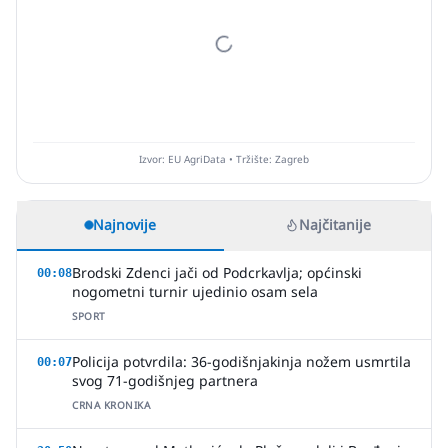
Izvor: EU AgriData • Tržište: Zagreb
Najnovije
Najčitanije
Brodski Zdenci jači od Podcrkavlja; općinski
00:08
nogometni turnir ujedinio osam sela
SPORT
Policija potvrdila: 36-godišnjakinja nožem usmrtila
00:07
svog 71-godišnjeg partnera
CRNA KRONIKA