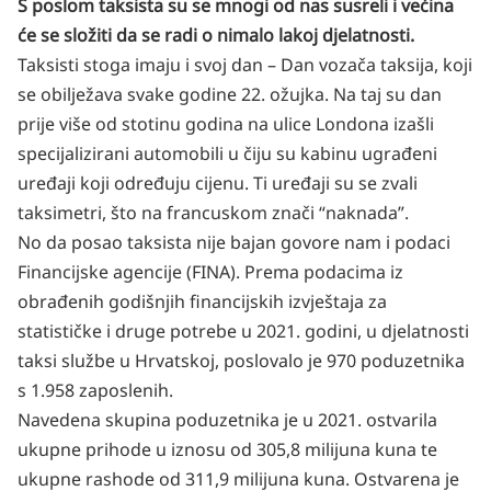
S poslom taksista su se mnogi od nas susreli i većina
će se složiti da se radi o nimalo lakoj djelatnosti.
Taksisti stoga imaju i svoj dan – Dan vozača taksija, koji
se obilježava svake godine 22. ožujka. Na taj su dan
prije više od stotinu godina na ulice Londona izašli
specijalizirani automobili u čiju su kabinu ugrađeni
uređaji koji određuju cijenu. Ti uređaji su se zvali
taksimetri, što na francuskom znači “naknada”.
No da posao taksista nije bajan govore nam i podaci
Financijske agencije (FINA). Prema podacima iz
obrađenih godišnjih financijskih izvještaja za
statističke i druge potrebe u 2021. godini, u djelatnosti
taksi službe u Hrvatskoj, poslovalo je 970 poduzetnika
s 1.958 zaposlenih.
Navedena skupina poduzetnika je u 2021. ostvarila
ukupne prihode u iznosu od 305,8 milijuna kuna te
ukupne rashode od 311,9 milijuna kuna. Ostvarena je