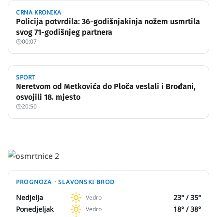
CRNA KRONIKA
Policija potvrdila: 36-godišnjakinja nožem usmrtila
svog 71-godišnjeg partnera
00:07
SPORT
Neretvom od Metkovića do Ploča veslali i Brođani,
osvojili 18. mjesto
20:50
PROGNOZA ·
SLAVONSKI BROD
Nedjelja
23
° /
35
°
Vedro
Ponedjeljak
18
° /
38
°
Vedro