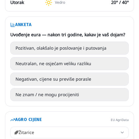
Utorak
20
° /
40
°
Vedro
ANKETA
Uvođenje eura — nakon tri godine, kakav je vaš dojam?
Pozitivan, olakšalo je poslovanje i putovanja
Neutralan, ne osjećam veliku razliku
Negativan, cijene su previše porasle
Ne znam / ne mogu procijeniti
AGRO CIJENE
EU AgriData
Žitarice