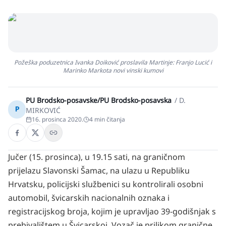
Požeška poduzetnica Ivanka Doiković proslavila Martinje: Franjo Lucić i
Marinko Markota novi vinski kumovi
PU Brodsko-posavske/PU Brodsko-posavska
/
D.
P
MIRKOVIĆ
16. prosinca 2020.
4
min čitanja
Jučer (15. prosinca), u 19.15 sati, na graničnom
prijelazu Slavonski Šamac, na ulazu u Republiku
Hrvatsku, policijski službenici su kontrolirali osobni
automobil, švicarskih nacionalnih oznaka i
registracijskog broja, kojim je upravljao 39-godišnjak s
prebivalištem u Švicarskoj. Vozač je prilikom granične