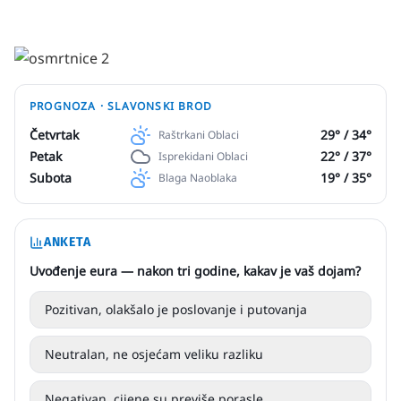
PROGNOZA ·
SLAVONSKI BROD
Četvrtak
29
° /
34
°
Raštrkani Oblaci
Petak
22
° /
37
°
Isprekidani Oblaci
Subota
19
° /
35
°
Blaga Naoblaka
ANKETA
Uvođenje eura — nakon tri godine, kakav je vaš dojam?
Pozitivan, olakšalo je poslovanje i putovanja
Neutralan, ne osjećam veliku razliku
Negativan, cijene su previše porasle