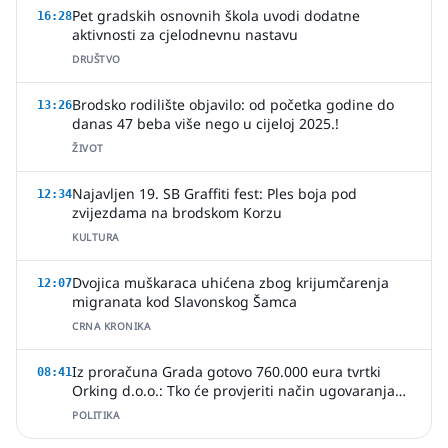
Pet gradskih osnovnih škola uvodi dodatne
16:28
aktivnosti za cjelodnevnu nastavu
DRUŠTVO
Brodsko rodilište objavilo: od početka godine do
13:26
danas 47 beba više nego u cijeloj 2025.!
ŽIVOT
Najavljen 19. SB Graffiti fest: Ples boja pod
12:34
zvijezdama na brodskom Korzu
KULTURA
Dvojica muškaraca uhićena zbog krijumčarenja
12:07
migranata kod Slavonskog Šamca
CRNA KRONIKA
Iz proračuna Grada gotovo 760.000 eura tvrtki
08:41
Orking d.o.o.: Tko će provjeriti način ugovaranja
poslova?
POLITIKA