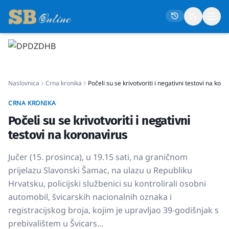
Naslovna
Naslovnica
Crna kronika
Počeli su se krivotvoriti i negativni testovi na kor
Društvo
Politika
CRNA KRONIKA
Počeli su se krivotvoriti i negativni
Gospodarstvo
testovi na koronavirus
Život
Jučer (15. prosinca), u 19.15 sati, na graničnom
Crna kronika
prijelazu Slavonski Šamac, na ulazu u Republiku
Sport
Hrvatsku, policijski službenici su kontrolirali osobni
Kultura
automobil, švicarskih nacionalnih oznaka i
registracijskog broja, kojim je upravljao 39-godišnjak s
Osmrtnice
prebivalištem u Švicars…