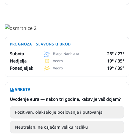
PROGNOZA ·
SLAVONSKI BROD
Subota
26
° /
27
°
Blaga Naoblaka
Nedjelja
19
° /
35
°
Vedro
Ponedjeljak
19
° /
39
°
Vedro
ANKETA
Uvođenje eura — nakon tri godine, kakav je vaš dojam?
Pozitivan, olakšalo je poslovanje i putovanja
Neutralan, ne osjećam veliku razliku