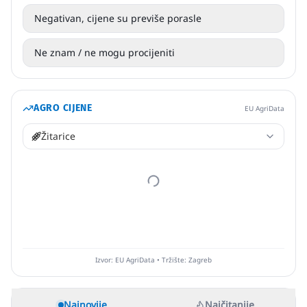
Negativan, cijene su previše porasle
Ne znam / ne mogu procijeniti
AGRO CIJENE
EU AgriData
Žitarice
Izvor: EU AgriData • Tržište: Zagreb
Najnovije
Najčitanije