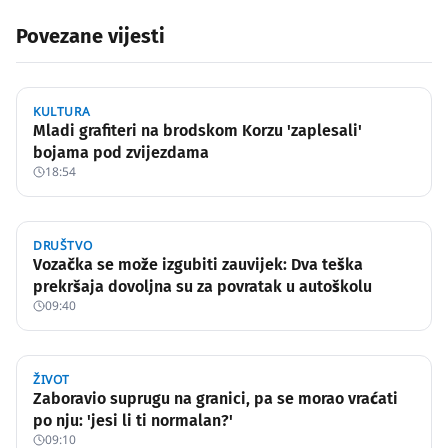
Povezane vijesti
KULTURA
Mladi grafiteri na brodskom Korzu 'zaplesali'
bojama pod zvijezdama
18:54
DRUŠTVO
Vozačka se može izgubiti zauvijek: Dva teška
prekršaja dovoljna su za povratak u autoškolu
09:40
ŽIVOT
Zaboravio suprugu na granici, pa se morao vraćati
po nju: 'jesi li ti normalan?'
09:10