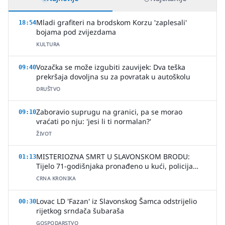
Mladi grafiteri na brodskom Korzu 'zaplesali'
18:54
bojama pod zvijezdama
KULTURA
Vozačka se može izgubiti zauvijek: Dva teška
09:40
prekršaja dovoljna su za povratak u autoškolu
DRUŠTVO
Zaboravio suprugu na granici, pa se morao
09:10
vraćati po nju: 'jesi li ti normalan?'
ŽIVOT
MISTERIOZNA SMRT U SLAVONSKOM BRODU:
01:13
Tijelo 71-godišnjaka pronađeno u kući, policija
uhitila jednu osobu
CRNA KRONIKA
Lovac LD 'Fazan' iz Slavonskog Šamca odstrijelio
00:30
rijetkog srndača šubaraša
GOSPODARSTVO