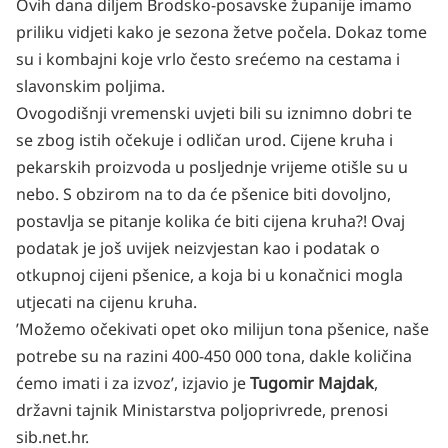
Ovih dana diljem Brodsko-posavske županije imamo
priliku vidjeti kako je sezona žetve počela. Dokaz tome
su i kombajni koje vrlo često srećemo na cestama i
slavonskim poljima.
Ovogodišnji vremenski uvjeti bili su iznimno dobri te
se zbog istih očekuje i odličan urod. Cijene kruha i
pekarskih proizvoda u posljednje vrijeme otišle su u
nebo. S obzirom na to da će pšenice biti dovoljno,
postavlja se pitanje kolika će biti cijena kruha?! Ovaj
podatak je još uvijek neizvjestan kao i podatak o
otkupnoj cijeni pšenice, a koja bi u konačnici mogla
utjecati na cijenu kruha.
’Možemo očekivati opet oko milijun tona pšenice, naše
potrebe su na razini 400-450 000 tona, dakle količina
ćemo imati i za izvoz’, izjavio je
Tugomir Majdak
,
državni tajnik Ministarstva poljoprivrede, prenosi
sib.net.hr.