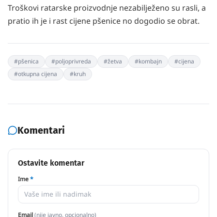
Troškovi ratarske proizvodnje nezabilježeno su rasli, a
pratio ih je i rast cijene pšenice no dogodio se obrat.
#
pšenica
#
poljoprivreda
#
žetva
#
kombajn
#
cijena
#
otkupna cijena
#
kruh
Komentari
Ostavite komentar
Ime
*
Email
(nije javno, opcionalno)