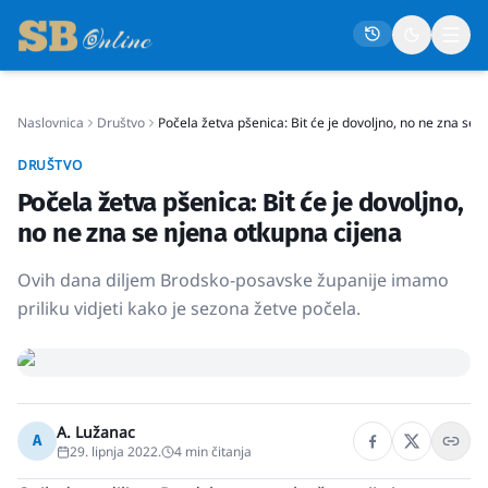
Naslovnica
Društvo
Počela žetva pšenica: Bit će je dovoljno, no ne zna se 
Naslovna
DRUŠTVO
Društvo
Počela žetva pšenica: Bit će je dovoljno,
Politika
no ne zna se njena otkupna cijena
Gospodarstvo
Ovih dana diljem Brodsko-posavske županije imamo
Život
priliku vidjeti kako je sezona žetve počela.
Crna kronika
Sport
Kultura
A. Lužanac
A
29. lipnja 2022.
4
min čitanja
Osmrtnice