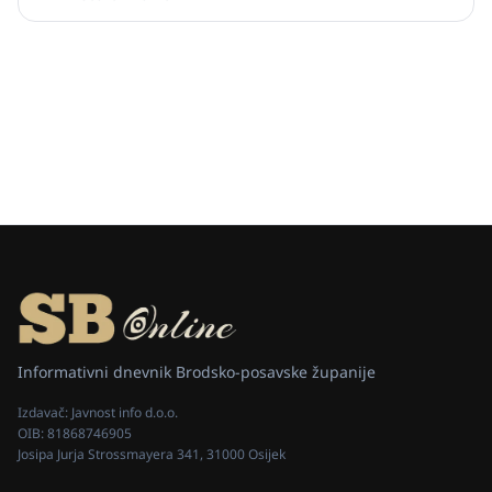
Informativni dnevnik Brodsko-posavske županije
Izdavač:
Javnost info d.o.o.
OIB:
81868746905
Josipa Jurja Strossmayera 341, 31000 Osijek