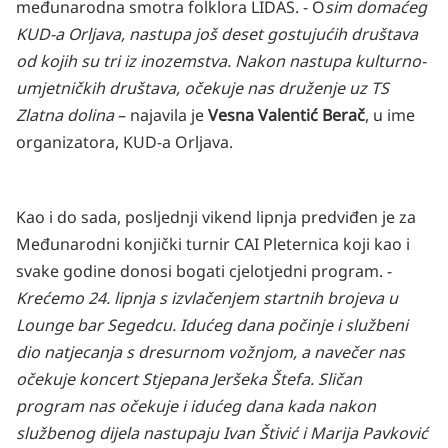
međunarodna smotra folklora LIDAS. - O
sim domaćeg
KUD-a Orljava, nastupa još deset gostujućih društava
od kojih su tri iz inozemstva. Nakon nastupa kulturno-
umjetničkih društava, očekuje nas druženje uz TS
Zlatna dolina
– najavila je
Vesna Valentić Berač
, u ime
organizatora, KUD-a Orljava.
Kao i do sada, posljednji vikend lipnja predviđen je za
Međunarodni konjički turnir CAI Pleternica koji kao i
svake godine donosi bogati cjelotjedni program. -
Krećemo 24. lipnja s izvlačenjem startnih brojeva u
Lounge bar Segedcu. Idućeg dana počinje i službeni
dio natjecanja s dresurnom vožnjom, a navečer nas
očekuje koncert Stjepana Jeršeka Štefa. Sličan
program nas očekuje i idućeg dana kada nakon
službenog dijela nastupaju Ivan Štivić i Marija Pavković