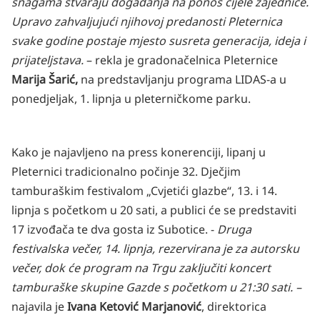
snagama stvaraju događanja na ponos cijele zajednice.
Upravo zahvaljujući njihovoj predanosti Pleternica
svake godine postaje mjesto susreta generacija, ideja i
prijateljstava.
– rekla je gradonačelnica Pleternice
Marija Šarić,
na predstavljanju programa LIDAS-a u
ponedjeljak, 1. lipnja u pleterničkome parku.
Kako je najavljeno na press konerenciji, lipanj u
Pleternici tradicionalno počinje 32. Dječjim
tamburaškim festivalom „Cvjetići glazbe“, 13. i 14.
lipnja s početkom u 20 sati, a publici će se predstaviti
17 izvođača te dva gosta iz Subotice. -
Druga
festivalska večer, 14. lipnja, rezervirana je za autorsku
večer, dok će program na Trgu zaključiti koncert
tamburaške skupine Gazde s početkom u 21:30 sati. –
najavila je
Ivana Ketović Marjanović
, direktorica