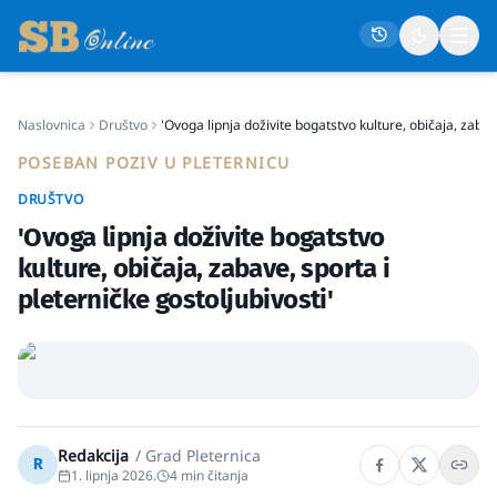
Naslovnica
Društvo
'Ovoga lipnja doživite bogatstvo kulture, običaja, zabave
Naslovna
POSEBAN POZIV U PLETERNICU
Društvo
DRUŠTVO
Politika
'Ovoga lipnja doživite bogatstvo
Gospodarstvo
kulture, običaja, zabave, sporta i
pleterničke gostoljubivosti'
Život
Crna kronika
Sport
Kultura
Redakcija
/
Grad Pleternica
Osmrtnice
R
1. lipnja 2026.
4
min čitanja