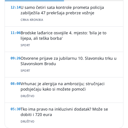
U samo četiri sata kontrole prometa policija
12:14
zabilježila 47 prekršaja prebrze vožnje
CRNA KRONIKA
Brodske lađarice osvojile 4. mjesto: 'bila je to
11:06
lijepa, ali teška borba'
SPORT
Otvorene prijave za jubilarnu 10. Slavonsku trku u
09:26
Slavonskom Brodu
SPORT
Vrhunac je alergija na ambroziju; stručnjaci
08:08
podsjećaju kako si možete pomoći
DRUŠTVO
Tko ima pravo na inkluzivni dodatak? Može se
05:30
dobiti i 720 eura
DRUŠTVO