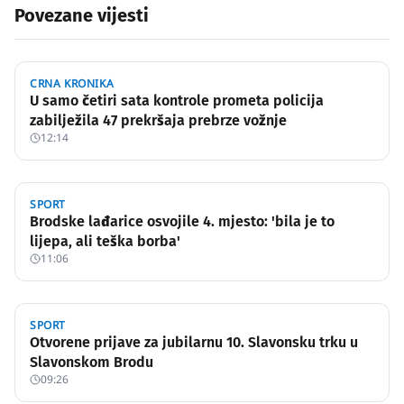
Povezane vijesti
CRNA KRONIKA
U samo četiri sata kontrole prometa policija
zabilježila 47 prekršaja prebrze vožnje
12:14
SPORT
Brodske lađarice osvojile 4. mjesto: 'bila je to
lijepa, ali teška borba'
11:06
SPORT
Otvorene prijave za jubilarnu 10. Slavonsku trku u
Slavonskom Brodu
09:26