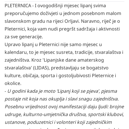
PLETERNICA - I ovogodišnji mjesec lipanj svima
preporučujemo doživjeti u jednom posebnom malom
slavonskom gradu na rijeci Orljavi. Naravno, riječ je o
Pleternici, koja vam nudi pregršt sadržaja i aktivnosti
za sve generacije.
Upravo lipanj u Pleternici nije samo mjesec u
kalendaru, to je mjesec susreta, tradicije, stvaralaštva i
zajedništva. Kroz 'Lipanjske dane amaterskog
stvaralaštva' (LIDAS), predstavljaju se bogatstvo
kulture, običaja, sporta i gostoljubivosti Pleternice i
okolice.
-
U godini kada je moto ‘Lipanj koji se pjeva’, pjesma
postaje nit koja nas okuplja i slavi snagu zajedništva.
Posebnu vrijednost ovoj manifestaciji daju ljudi: brojne
udruge, kulturno-umjetnička društva, sportski klubovi,
ustanove, poduzetnici i volonteri koji zajedničkim