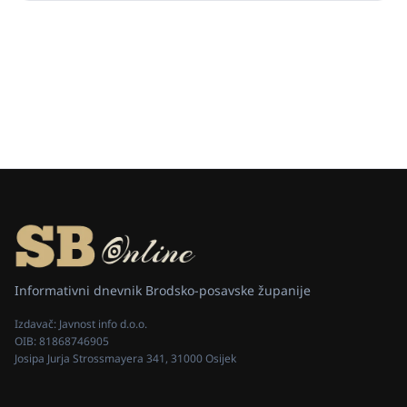
Informativni dnevnik Brodsko-posavske županije
Izdavač:
Javnost info d.o.o.
OIB:
81868746905
Josipa Jurja Strossmayera 341, 31000 Osijek