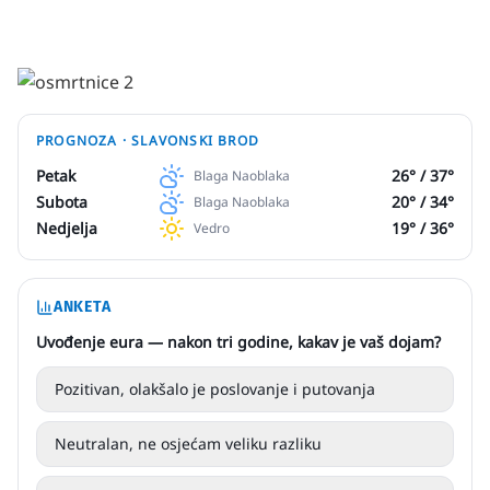
PROGNOZA ·
SLAVONSKI BROD
Petak
26
° /
37
°
Blaga Naoblaka
Subota
20
° /
34
°
Blaga Naoblaka
Nedjelja
19
° /
36
°
Vedro
ANKETA
Uvođenje eura — nakon tri godine, kakav je vaš dojam?
Pozitivan, olakšalo je poslovanje i putovanja
Neutralan, ne osjećam veliku razliku