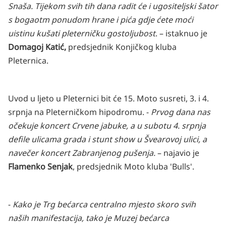
Snaša. Tijekom svih tih dana radit će i ugositeljski šator
s bogaotm ponudom hrane i pića gdje ćete moći
uistinu kušati pleterničku gostoljubost
. – istaknuo je
Domagoj Katić,
predsjednik Konjičkog kluba
Pleternica.
Uvod u ljeto u Pleternici bit će 15. Moto susreti, 3. i 4.
srpnja na Pleterničkom hipodromu. -
Prvog dana nas
očekuje koncert Crvene jabuke, a u subotu 4. srpnja
defile ulicama grada i stunt show u Švearovoj ulici, a
navečer koncert Zabranjenog pušenja.
– najavio je
Flamenko Senjak
, predsjednik Moto kluba 'Bulls'.
-
Kako je Trg bećarca centralno mjesto skoro svih
naših manifestacija, tako je Muzej bećarca