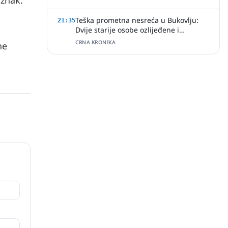
 znak.
Teška prometna nesreća u Bukovlju:
21:35
Dvije starije osobe ozlijeđene i
prevezene u bolnicu
CRNA KRONIKA
ne