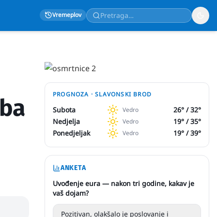
Vremeplov
PROGNOZA ·
SLAVONSKI BROD
oba
Subota
26
° /
32
°
Vedro
Nedjelja
19
° /
35
°
Vedro
Ponedjeljak
19
° /
39
°
Vedro
ANKETA
Uvođenje eura — nakon tri godine, kakav je
vaš dojam?
Pozitivan, olakšalo je poslovanje i