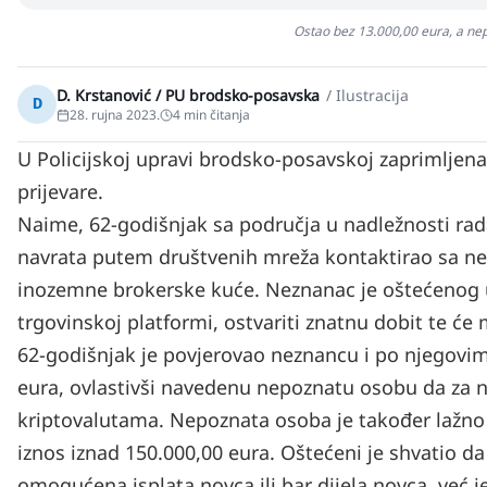
Ostao bez 13.000,00 eura, a nep
D. Krstanović / PU brodsko-posavska
/
Ilustracija
D
28. rujna 2023.
4
min čitanja
U Policijskoj upravi brodsko-posavskoj zaprimljena
prijevare.
Naime, 62-godišnjak sa područja u nadležnosti rada
navrata putem društvenih mreža kontaktirao sa n
inozemne brokerske kuće. Neznanac je oštećenog uv
trgovinskoj platformi, ostvariti znatnu dobit te ć
62-godišnjak je povjerovao neznancu i po njegovim
eura, ovlastivši navedenu nepoznatu osobu da za n
kriptovalutama. Nepoznata osoba je također lažno 
iznos iznad 150.000,00 eura. Oštećeni je shvatio d
omogućena isplata novca ili bar dijela novca, već 