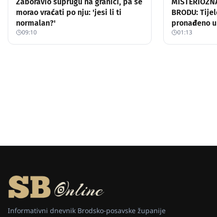
Zaboravio suprugu na granici, pa se
MISTERIOZN
morao vraćati po nju: 'jesi li ti
BRODU: Tijel
normalan?'
pronađeno u k
09:10
01:13
jednu osobu
Informativni dnevnik Brodsko-posavske županije