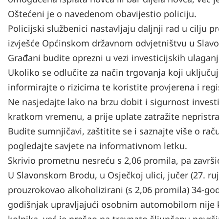
Oštećeni je o navedenom obavijestio policiju.
Policijski službenici nastavljaju daljnji rad u cilj
izvješće Općinskom državnom odvjetništvu u Sla
Građani budite oprezni u vezi investicijskih ulaga
Ukoliko se odlučite za način trgovanja koji uključ
informirajte o rizicima te koristite provjerena i regi
Ne nasjedajte lako na brzu dobit i sigurnost inves
kratkom vremenu, a prije uplate zatražite nepristran
Budite sumnjičavi, zaštitite se i saznajte više o ra
pogledajte savjete na informativnom letku.
Skrivio prometnu nesreću s 2,06 promila, pa završio 
U Slavonskom Brodu, u Osječkoj ulici, jučer (27. ru
prouzrokovao alkoholizirani (s 2,06 promila) 34-godi
godišnjak upravljajući osobnim automobilom nije