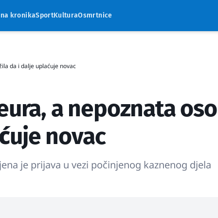
rna kronika
Sport
Kultura
Osmrtnice
la da i dalje uplaćuje novac
 eura, a nepoznata os
laćuje novac
jena je prijava u vezi počinjenog kaznenog djela