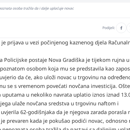
oznata osoba tražila da i dalje uplaćuje novac
Podijeli:
 je prijava u vezi počinjenog kaznenog djela Računal
 Policijske postaje Nova Gradiška je tijekom rujna u
epoznatom osobom koja mu se predstavila kao zapos
jerio da će, ako uloži novac u trgovinu na određen
e mu se s vremenom povećati novčana investicija. Ošt
 uputama u nekoliko navrata uplatio iznos iznad 13.
jega ulaže novčana sredstva u trgovinu naftom i
uvjerila 62-godišnjaka da je njegova zarada porasla 
a je prevaren kada je pokušao podići novac, odnosno 
je nepoznata osoba tražila da nastavi sa daljnjim upl