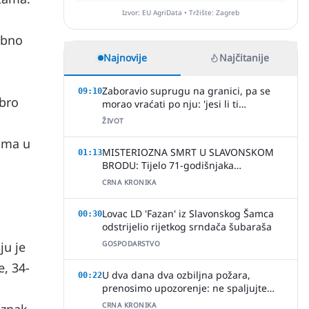
Izvor: EU AgriData • Tržište: Zagreb
ebno
Najnovije
Najčitanije
Zaboravio suprugu na granici, pa se
09:10
obro
morao vraćati po nju: 'jesi li ti
normalan?'
ŽIVOT
vama u
MISTERIOZNA SMRT U SLAVONSKOM
01:13
BRODU: Tijelo 71-godišnjaka
pronađeno u kući, policija uhitila
CRNA KRONIKA
jednu osobu
Lovac LD 'Fazan' iz Slavonskog Šamca
00:30
odstrijelio rijetkog srndača šubaraša
ju je
GOSPODARSTVO
e, 34-
U dva dana dva ozbiljna požara,
00:22
prenosimo upozorenje: ne spaljujte
ništa u ovim vrućim ljetnim danima
CRNA KRONIKA