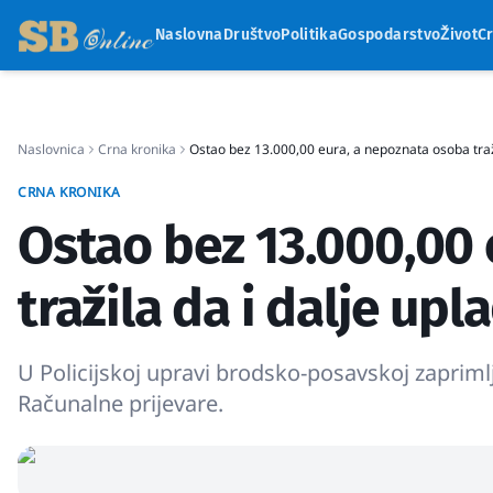
Naslovna
Društvo
Politika
Gospodarstvo
Život
C
Naslovnica
Crna kronika
Ostao bez 13.000,00 eura, a nepoznata osoba traži
CRNA KRONIKA
Ostao bez 13.000,00
tražila da i dalje up
U Policijskoj upravi brodsko-posavskoj zapriml
Računalne prijevare.