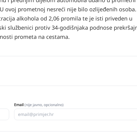
šinu i prednjim dijelom automobila udario u prometni
 ovoj prometnoj nesreći nije bilo ozlijeđenih osoba.
cija alkohola od 2,06 promila te je isti priveden u
ijski službenici protiv 34-godišnjaka podnose prekršaj
rnosti prometa na cestama.
Email
(nije javno, opcionalno)