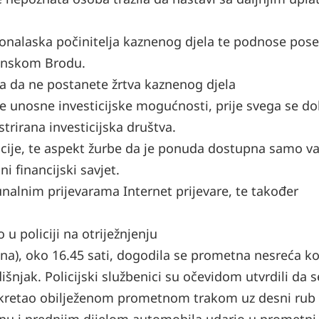
u pronalaska počinitelja kaznenog djela te podnose pos
vonskom Brodu.
nja da ne postanete žrtva kaznenog djela
uje unosne investicijske mogućnosti, prije svega se d
strirana investicijska društva.
ticije, te aspekt žurbe da je ponuda dostupna samo 
i financijski savjet.
čunalnim prijevarama Internet prijevare, te također
u policiji na otriježnjenju
jna), oko 16.45 sati, dogodila se prometna nesreća ko
šnjak. Policijski službenici su očevidom utvrdili da s
 kretao obilježenom prometnom trakom uz desni rub