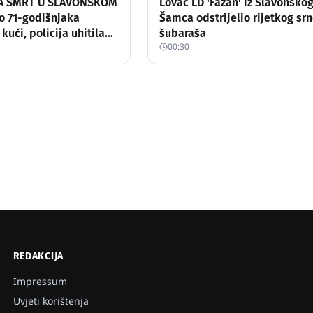
A SMRT U SLAVONSKOM
Lovac LD 'Fazan' iz Slavonsko
o 71-godišnjaka
Šamca odstrijelio rijetkog sr
ući, policija uhitila
šubaraša
00:30
REDAKCIJA
Impressum
Uvjeti korištenja