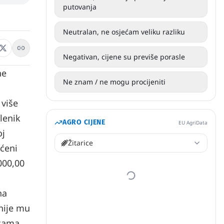
putovanja
Neutralan, ne osjećam veliku razliku
Negativan, cijene su previše porasle
ne
Ne znam / ne mogu procijeniti
 više
lenik
AGRO CIJENE
EU AgriData
oj
Žitarice
ećeni
000,00
na
nije mu
atama.