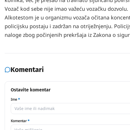
kolnika, već je prešao na travnato šljunčanu povr
Vozač kod sebe nije imao važeću vozačku dozvolu. U
Alkotestom je u organizmu vozača očitana koncentra
policijsku postaju i zadržan na otriježnjenju. Polic
naloge zbog počinjenih prekršaja iz Zakona o sigu
Komentari
Ostavite komentar
Ime
*
Komentar
*