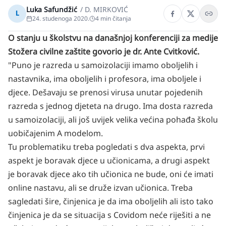
Luka Safundžić
/
D. MIRKOVIĆ
L
24. studenoga 2020.
4
min čitanja
O stanju u školstvu na današnjoj konferenciji za medije
Stožera civilne zaštite govorio je dr. Ante Cvitković.
"Puno je razreda u samoizolaciji imamo oboljelih i
nastavnika, ima oboljelih i profesora, ima oboljele i
djece. Dešavaju se prenosi virusa unutar pojedenih
razreda s jednog djeteta na drugo. Ima dosta razreda
u samoizolaciji, ali još uvijek velika većina pohađa školu
uobičajenim A modelom.
Tu problematiku treba pogledati s dva aspekta, prvi
aspekt je boravak djece u učionicama, a drugi aspekt
je boravak djece ako tih učionica ne bude, oni će imati
online nastavu, ali se druže izvan učionica. Treba
sagledati šire, činjenica je da ima oboljelih ali isto tako
činjenica je da se situacija s Covidom neće riješiti a ne