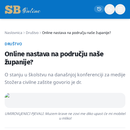
Naslovnica
Društvo
Online nastava na području naše županije?
Naslovna
DRUŠTVO
Društvo
Online nastava na području naše
Politika
županije?
Gospodarstvo
O stanju u školstvu na današnjoj konferenciji za medije
Život
Stožera civilne zaštite govorio je dr.
Crna kronika
Sport
Kultura
UMIROVLJENICI PJEVALI: Muzem krave ne zovi me diko upast će mi mobitel
u mliko!
Osmrtnice