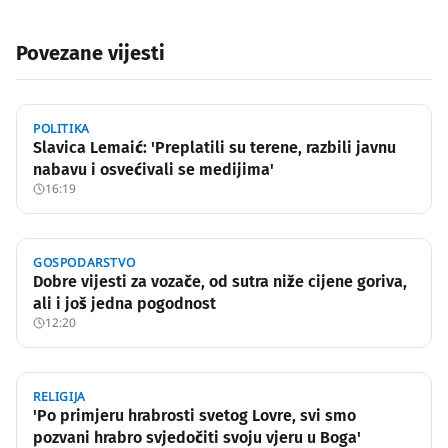
Povezane vijesti
POLITIKA
Slavica Lemaić: 'Preplatili su terene, razbili javnu
nabavu i osvećivali se medijima'
16:19
GOSPODARSTVO
Dobre vijesti za vozače, od sutra niže cijene goriva,
ali i još jedna pogodnost
12:20
RELIGIJA
'Po primjeru hrabrosti svetog Lovre, svi smo
pozvani hrabro svjedočiti svoju vjeru u Boga'