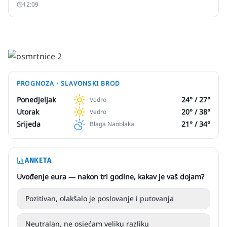
12:09
PROGNOZA ·
SLAVONSKI BROD
Ponedjeljak
24
° /
27
°
Vedro
Utorak
20
° /
38
°
Vedro
Srijeda
21
° /
34
°
Blaga Naoblaka
ANKETA
Uvođenje eura — nakon tri godine, kakav je vaš dojam?
Pozitivan, olakšalo je poslovanje i putovanja
Neutralan, ne osjećam veliku razliku