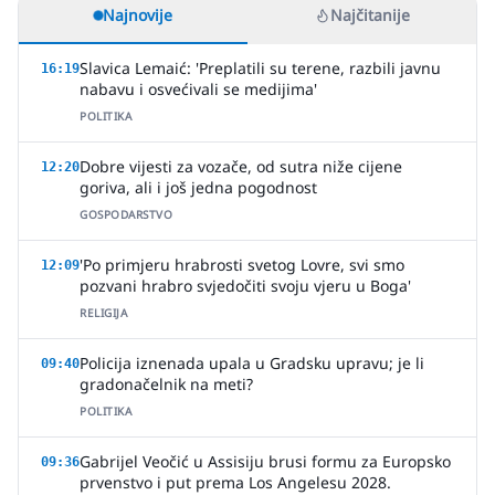
Najnovije
Najčitanije
Slavica Lemaić: 'Preplatili su terene, razbili javnu
16:19
nabavu i osvećivali se medijima'
POLITIKA
Dobre vijesti za vozače, od sutra niže cijene
12:20
goriva, ali i još jedna pogodnost
GOSPODARSTVO
'Po primjeru hrabrosti svetog Lovre, svi smo
12:09
pozvani hrabro svjedočiti svoju vjeru u Boga'
RELIGIJA
Policija iznenada upala u Gradsku upravu; je li
09:40
gradonačelnik na meti?
POLITIKA
Gabrijel Veočić u Assisiju brusi formu za Europsko
09:36
prvenstvo i put prema Los Angelesu 2028.