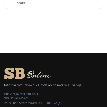
SPORT
Informativni dnevnik Brodsko-posavske županije
Izdavač:
Javnost info d.o.o.
OIB:
81868746905
Josipa Jurja Strossmayera 341, 31000 Osijek