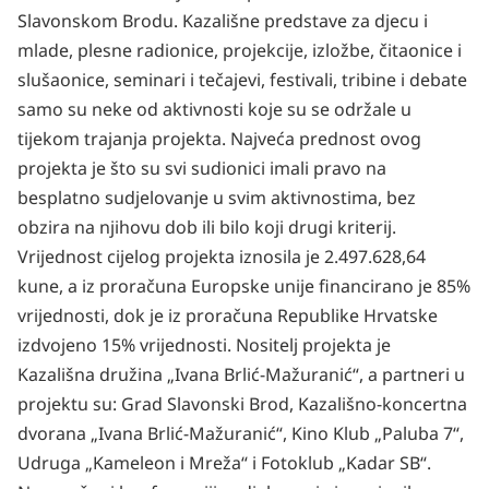
Slavonskom Brodu. Kazališne predstave za djecu i
mlade, plesne radionice, projekcije, izložbe, čitaonice i
slušaonice, seminari i tečajevi, festivali, tribine i debate
samo su neke od aktivnosti koje su se održale u
tijekom trajanja projekta. Najveća prednost ovog
projekta je što su svi sudionici imali pravo na
besplatno sudjelovanje u svim aktivnostima, bez
obzira na njihovu dob ili bilo koji drugi kriterij.
Vrijednost cijelog projekta iznosila je 2.497.628,64
kune, a iz proračuna Europske unije financirano je 85%
vrijednosti, dok je iz proračuna Republike Hrvatske
izdvojeno 15% vrijednosti. Nositelj projekta je
Kazališna družina „Ivana Brlić-Mažuranić“, a partneri u
projektu su: Grad Slavonski Brod, Kazališno-koncertna
dvorana „Ivana Brlić-Mažuranić“, Kino Klub „Paluba 7“,
Udruga „Kameleon i Mreža“ i Fotoklub „Kadar SB“.