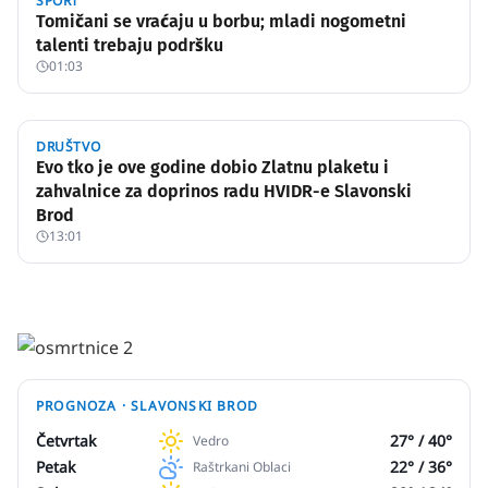
SPORT
Tomičani se vraćaju u borbu; mladi nogometni
talenti trebaju podršku
01:03
DRUŠTVO
Evo tko je ove godine dobio Zlatnu plaketu i
zahvalnice za doprinos radu HVIDR-e Slavonski
Brod
13:01
PROGNOZA ·
SLAVONSKI BROD
Četvrtak
27
° /
40
°
Vedro
Petak
22
° /
36
°
Raštrkani Oblaci