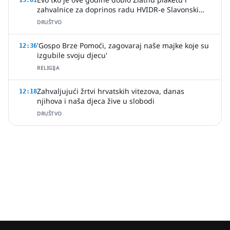
13:01
zahvalnice za doprinos radu HVIDR-e Slavonski
Brod
DRUŠTVO
'Gospo Brze Pomoći, zagovaraj naše majke koje su
12:36
izgubile svoju djecu'
RELIGIJA
Zahvaljujući žrtvi hrvatskih vitezova, danas
12:18
njihova i naša djeca žive u slobodi
DRUŠTVO