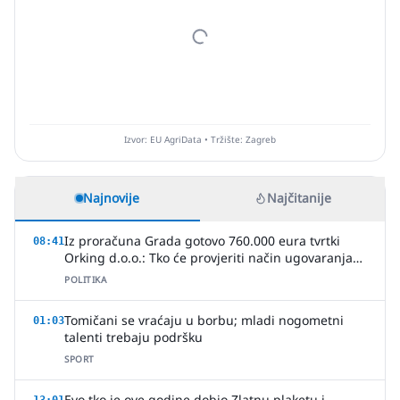
Izvor: EU AgriData • Tržište: Zagreb
Najnovije
Najčitanije
Iz proračuna Grada gotovo 760.000 eura tvrtki
08:41
Orking d.o.o.: Tko će provjeriti način ugovaranja
poslova?
POLITIKA
Tomičani se vraćaju u borbu; mladi nogometni
01:03
talenti trebaju podršku
SPORT
Evo tko je ove godine dobio Zlatnu plaketu i