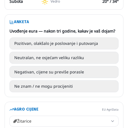
Subota
20
° /
34
°
Vedro
ANKETA
Uvođenje eura — nakon tri godine, kakav je vaš dojam?
Pozitivan, olakšalo je poslovanje i putovanja
Neutralan, ne osjećam veliku razliku
Negativan, cijene su previše porasle
Ne znam / ne mogu procijeniti
AGRO CIJENE
EU AgriData
Žitarice