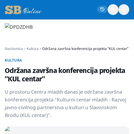
Naslovna
Naslovnica
Kultura
Održana završna konferencija projekta ʺKUL centarʺ
Društvo
Politika
KULTURA
Održana završna konferencija projekta
Gospodarstvo
ʺKUL centarʺ
Život
U prostoru Centra mladih danas je održana završna
Crna kronika
konferencija projekta "Kulturni centar mladih - Razvoj
Sport
javno-civilnog partnerstva u kulturi u Slavonskom
Kultura
Brodu (KUL centar)".
Osmrtnice