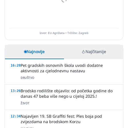
Izvor: EU AgriData • Tržište: Zagreb
Najnovije
Najčitanije
Pet gradskih osnovnih škola uvodi dodatne
16:28
aktivnosti za cjelodnevnu nastavu
DRUŠTVO
Brodsko rodilište objavilo: od početka godine do
13:26
danas 47 beba više nego u cijeloj 2025.!
ŽIVOT
Najavljen 19. SB Graffiti fest: Ples boja pod
12:34
zvijezdama na brodskom Korzu