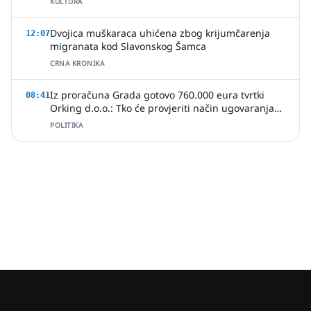
KULTURA
Dvojica muškaraca uhićena zbog krijumčarenja
12:07
migranata kod Slavonskog Šamca
CRNA KRONIKA
Iz proračuna Grada gotovo 760.000 eura tvrtki
08:41
Orking d.o.o.: Tko će provjeriti način ugovaranja
poslova?
POLITIKA