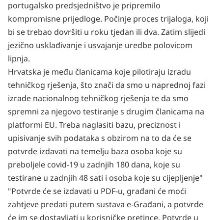
portugalsko predsjedništvo je pripremilo
kompromisne prijedloge. Počinje proces trijaloga, koji
bi se trebao dovršiti u roku tjedan ili dva. Zatim slijedi
jezično usklađivanje i usvajanje uredbe polovicom
lipnja.
Hrvatska je među članicama koje pilotiraju izradu
tehničkog rješenja, što znači da smo u naprednoj fazi
izrade nacionalnog tehničkog rješenja te da smo
spremni za njegovo testiranje s drugim članicama na
platformi EU. Treba naglasiti bazu, preciznost i
upisivanje svih podataka s obzirom na to da će se
potvrde izdavati na temelju baza osoba koje su
preboljele covid-19 u zadnjih 180 dana, koje su
testirane u zadnjih 48 sati i osoba koje su cijepljenje"
"Potvrde će se izdavati u PDF-u, građani će moći
zahtjeve predati putem sustava e-Građani, a potvrde
će im se dostavljati u korisničke pretince. Potvrde u