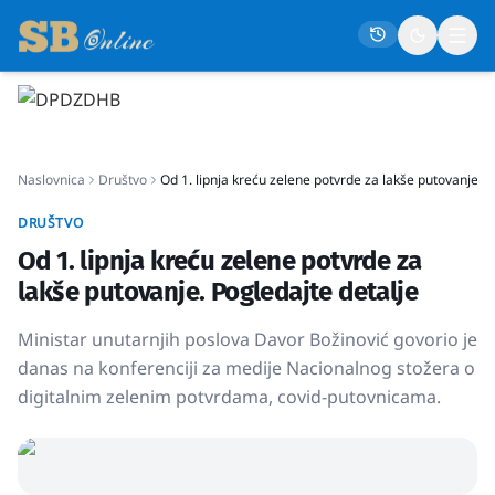
Naslovna
Naslovnica
Društvo
Od 1. lipnja kreću zelene potvrde za lakše putovanje. P
Društvo
Politika
DRUŠTVO
Od 1. lipnja kreću zelene potvrde za
Gospodarstvo
lakše putovanje. Pogledajte detalje
Život
Ministar unutarnjih poslova Davor Božinović govorio je
Crna kronika
danas na konferenciji za medije Nacionalnog stožera o
Sport
digitalnim zelenim potvrdama, covid-putovnicama.
Kultura
Osmrtnice