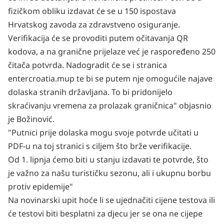
fizičkom obliku izdavat će se u 150 ispostava
Hrvatskog zavoda za zdravstveno osiguranje.
Verifikacija će se provoditi putem očitavanja QR
kodova, a na granične prijelaze već je raspoređeno 250
čitača potvrda. Nadogradit će se i stranica
entercroatia.mup te bi se putem nje omogućile najave
dolaska stranih državljana. To bi pridonijelo
skraćivanju vremena za prolazak graničnica" objasnio
je Božinović.
"Putnici prije dolaska mogu svoje potvrde učitati u
PDF-u na toj stranici s ciljem što brže verifikacije.
Od 1. lipnja ćemo biti u stanju izdavati te potvrde, što
je važno za našu turističku sezonu, ali i ukupnu borbu
protiv epidemije"
Na novinarski upit hoće li se ujednačiti cijene testova ili
će testovi biti besplatni za djecu jer se ona ne cijepe