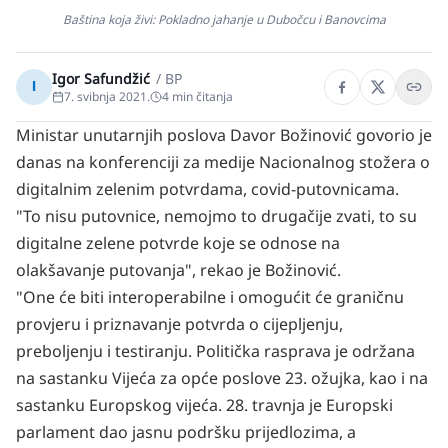
Baština koja živi: Pokladno jahanje u Dubočcu i Banovcima
Igor Safundžić
/
BP
I
7. svibnja 2021.
4
min čitanja
Ministar unutarnjih poslova Davor Božinović govorio je
danas na konferenciji za medije Nacionalnog stožera o
digitalnim zelenim potvrdama, covid-putovnicama.
"To nisu putovnice, nemojmo to drugačije zvati, to su
digitalne zelene potvrde koje se odnose na
olakšavanje putovanja", rekao je Božinović.
"One će biti interoperabilne i omogućit će graničnu
provjeru i priznavanje potvrda o cijepljenju,
preboljenju i testiranju.
Politička rasprava je održana
na sastanku Vijeća za opće poslove 23. ožujka, kao i na
sastanku Europskog vijeća. 28. travnja je Europski
parlament dao jasnu podršku prijedlozima, a