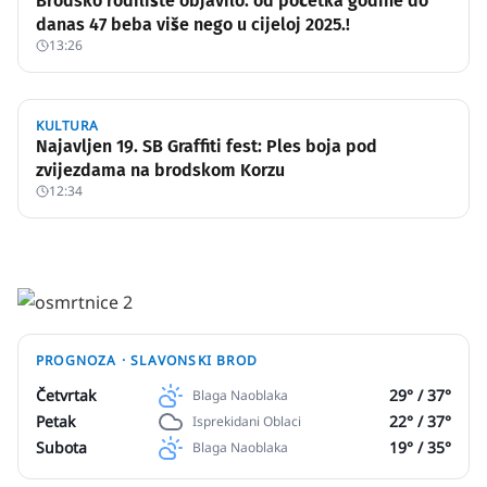
Brodsko rodilište objavilo: od početka godine do
danas 47 beba više nego u cijeloj 2025.!
13:26
KULTURA
Najavljen 19. SB Graffiti fest: Ples boja pod
zvijezdama na brodskom Korzu
12:34
PROGNOZA ·
SLAVONSKI BROD
Četvrtak
29
° /
37
°
Blaga Naoblaka
Petak
22
° /
37
°
Isprekidani Oblaci
Subota
19
° /
35
°
Blaga Naoblaka