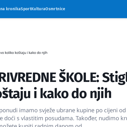
rna kronika
Sport
Kultura
Osmrtnice
 koliko koštaju i kako do njih
RIVREDNE ŠKOLE: Stig
štaju i kako do njih
 u ponudi imamo svježe ubrane kupine po cijeni od
te doći s vlastitim posudama. Također, nudimo k
će možete kupiti radnim danom od …