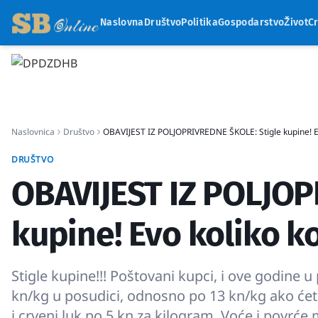
Naslovna
Društvo
Politika
Gospodarstvo
Život
C
Naslovnica
Društvo
OBAVIJEST IZ POLJOPRIVREDNE ŠKOLE: Stigle kupine! Evo
DRUŠTVO
OBAVIJEST IZ POLJOP
kupine! Evo koliko ko
Stigle kupine!!! Poštovani kupci, i ove godine
kn/kg u posudici, odnosno po 13 kn/kg ako će
i crveni luk po 5 kn za kilogram. Voće i povr