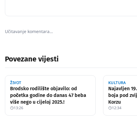
Učitavanje komentara…
Povezane vijesti
ŽIVOT
KULTURA
Brodsko rodilište objavilo: od
Najavljen 19.
početka godine do danas 47 beba
boja pod zv
više nego u cijeloj 2025.!
Korzu
13:26
12:34