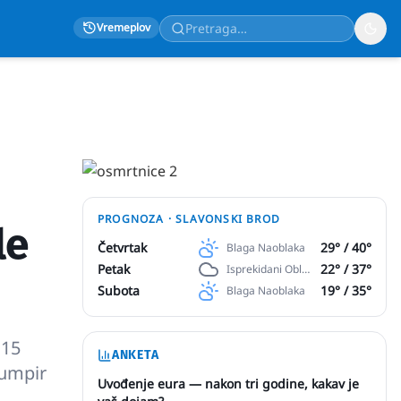
Vremeplov
PROGNOZA ·
SLAVONSKI BROD
le
Četvrtak
29
° /
40
°
Blaga Naoblaka
Petak
22
° /
37
°
Isprekidani Oblaci
Subota
19
° /
35
°
Blaga Naoblaka
 15
ANKETA
rumpir
Uvođenje eura — nakon tri godine, kakav je