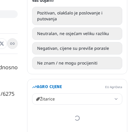
vaš dojam?
Pozitivan, olakšalo je poslovanje i
putovanja
Neutralan, ne osjećam veliku razliku
Negativan, cijene su previše porasle
Ne znam / ne mogu procijeniti
odnosno
AGRO CIJENE
EU AgriData
1/6275
Žitarice