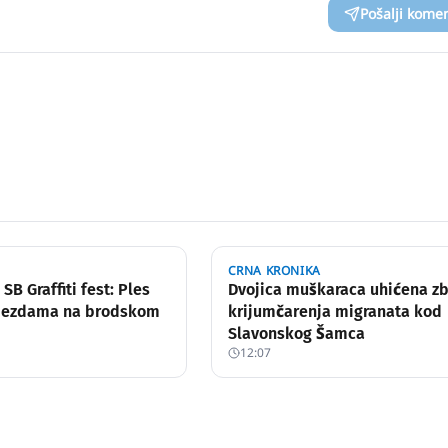
Pošalji kome
CRNA KRONIKA
 SB Graffiti fest: Ples
Dvojica muškaraca uhićena z
ijezdama na brodskom
krijumčarenja migranata kod
Slavonskog Šamca
12:07