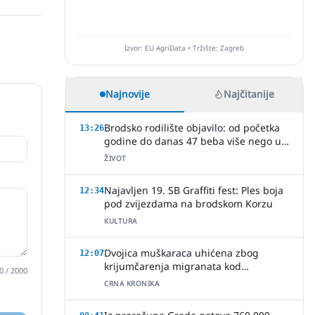
Izvor: EU AgriData • Tržište: Zagreb
Najnovije
Najčitanije
Brodsko rodilište objavilo: od početka
13:26
godine do danas 47 beba više nego u
cijeloj 2025.!
ŽIVOT
Najavljen 19. SB Graffiti fest: Ples boja
12:34
pod zvijezdama na brodskom Korzu
KULTURA
Dvojica muškaraca uhićena zbog
12:07
krijumčarenja migranata kod
0
/ 2000
Slavonskog Šamca
CRNA KRONIKA