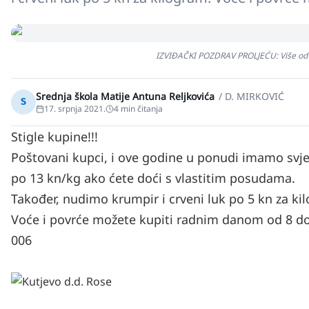
IZVIĐAČKI POZDRAV PROLJEĆU: Više od 1
Srednja škola Matije Antuna Reljkovića
/
D. MIRKOVIĆ
S
17. srpnja 2021.
4
min čitanja
Stigle kupine!!!
Poštovani kupci,
i ove godine u ponudi imamo svje
po 13 kn/kg ako ćete doći s vlastitim posudama.
Također, nudimo krumpir i crveni luk po 5 kn za ki
Voće i povrće možete kupiti radnim danom od 8 do 1
006