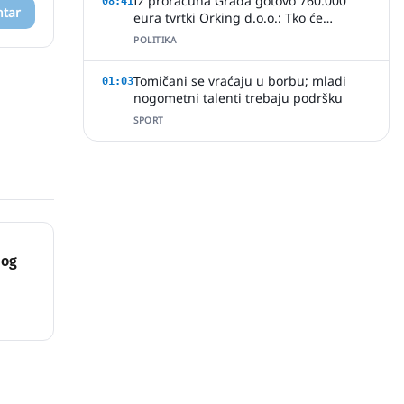
Iz proračuna Grada gotovo 760.000
08:41
ntar
eura tvrtki Orking d.o.o.: Tko će
provjeriti način ugovaranja poslova?
POLITIKA
Tomičani se vraćaju u borbu; mladi
01:03
nogometni talenti trebaju podršku
SPORT
bog