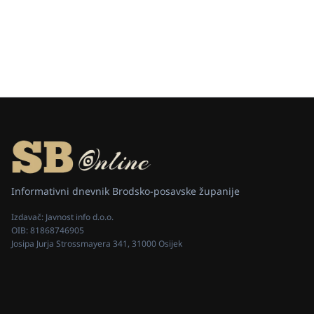
Informativni dnevnik Brodsko-posavske županije
Izdavač:
Javnost info d.o.o.
OIB:
81868746905
Josipa Jurja Strossmayera 341, 31000 Osijek