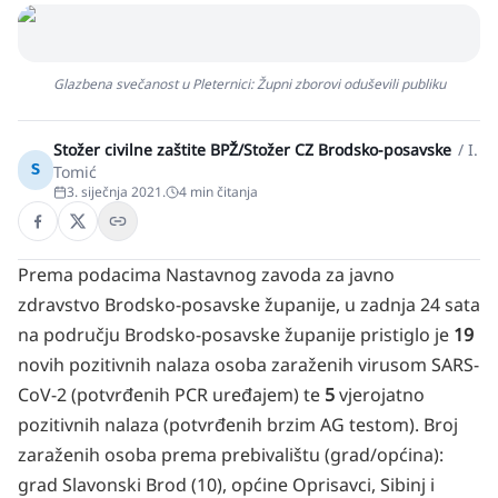
Glazbena svečanost u Pleternici: Župni zborovi oduševili publiku
Stožer civilne zaštite BPŽ/Stožer CZ Brodsko-posavske
/
I.
S
Tomić
3. siječnja 2021.
4
min čitanja
Prema podacima Nastavnog zavoda za javno
zdravstvo Brodsko-posavske županije, u zadnja 24 sata
na području Brodsko-posavske županije pristiglo je
19
novih pozitivnih nalaza osoba zaraženih virusom SARS-
CoV-2 (potvrđenih PCR uređajem) te
5
vjerojatno
pozitivnih nalaza (potvrđenih brzim AG testom). Broj
zaraženih osoba prema prebivalištu (grad/općina):
grad Slavonski Brod (10), općine Oprisavci, Sibinj i