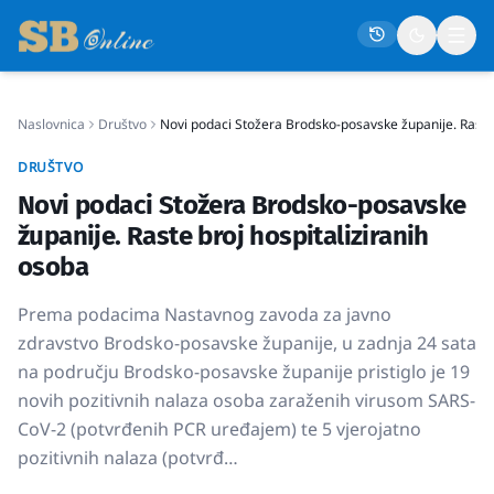
Naslovnica
Društvo
Novi podaci Stožera Brodsko-posavske županije. Raste 
Naslovna
DRUŠTVO
Društvo
Novi podaci Stožera Brodsko-posavske
Politika
županije. Raste broj hospitaliziranih
Gospodarstvo
osoba
Život
Prema podacima Nastavnog zavoda za javno
Crna kronika
zdravstvo Brodsko-posavske županije, u zadnja 24 sata
na području Brodsko-posavske županije pristiglo je 19
Sport
novih pozitivnih nalaza osoba zaraženih virusom SARS-
Kultura
CoV-2 (potvrđenih PCR uređajem) te 5 vjerojatno
pozitivnih nalaza (potvrđ…
Osmrtnice