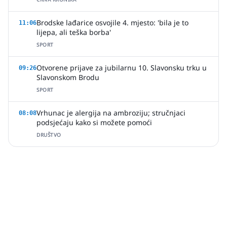
Brodske lađarice osvojile 4. mjesto: 'bila je to
11:06
lijepa, ali teška borba'
SPORT
Otvorene prijave za jubilarnu 10. Slavonsku trku u
09:26
Slavonskom Brodu
SPORT
Vrhunac je alergija na ambroziju; stručnjaci
08:08
podsjećaju kako si možete pomoći
DRUŠTVO