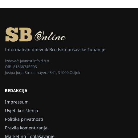
Informativni dnevnik Brodsko-posavske županije
Izdavač:
Javnost info d.o.o.
OIB:
81868746905
Josipa Jurja Strossmayera 341, 31000 Osijek
REDAKCIJA
Impressum
Uvjeti korištenja
Politika privatnosti
Pravila komentiranja
Marketing i oglašavanje