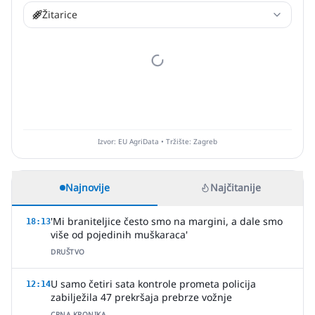
Žitarice
Izvor: EU AgriData • Tržište: Zagreb
Najnovije
Najčitanije
'Mi braniteljice često smo na margini, a dale smo
18:13
više od pojedinih muškaraca'
DRUŠTVO
U samo četiri sata kontrole prometa policija
12:14
zabilježila 47 prekršaja prebrze vožnje
CRNA KRONIKA