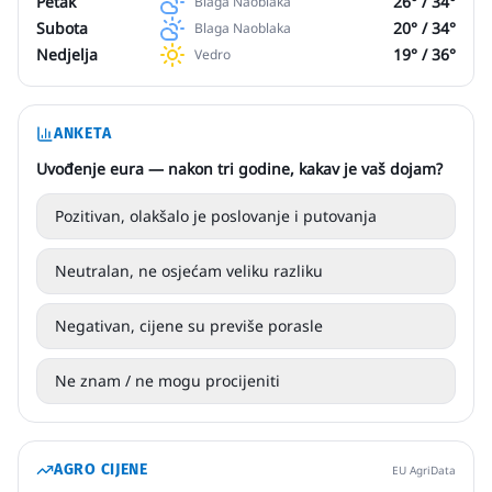
Petak
26
° /
34
°
Blaga Naoblaka
Subota
20
° /
34
°
Blaga Naoblaka
Nedjelja
19
° /
36
°
Vedro
ANKETA
Uvođenje eura — nakon tri godine, kakav je vaš dojam?
Pozitivan, olakšalo je poslovanje i putovanja
Neutralan, ne osjećam veliku razliku
Negativan, cijene su previše porasle
Ne znam / ne mogu procijeniti
AGRO CIJENE
EU AgriData