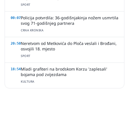
SPORT
Policija potvrdila: 36-godišnjakinja nožem usmrtila
00:07
svog 71-godišnjeg partnera
CRNA KRONIKA
Neretvom od Metkovića do Ploča veslali i Brođani,
20:50
osvojili 18. mjesto
SPORT
Mladi grafiteri na brodskom Korzu 'zaplesali'
18:54
bojama pod zvijezdama
KULTURA