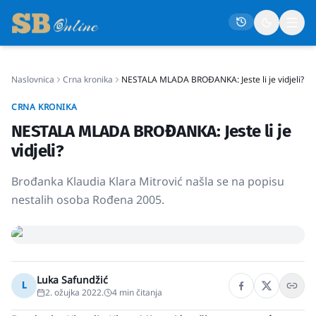
Naslovnica
Crna kronika
NESTALA MLADA BROĐANKA: Jeste li je vidjeli?
Naslovna
CRNA KRONIKA
Društvo
NESTALA MLADA BROĐANKA: Jeste li je
Politika
vidjeli?
Gospodarstvo
Brođanka Klaudia Klara Mitrović našla se na popisu
Život
nestalih osoba Rođena 2005.
Crna kronika
Sport
Kultura
Luka Safundžić
L
2. ožujka 2022.
4
min čitanja
Osmrtnice