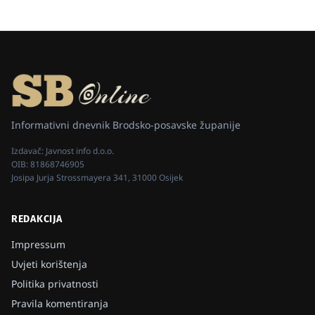
Informativni dnevnik Brodsko-posavske županije
Izdavač:
Javnost info d.o.o.
OIB:
81868746905
Josipa Jurja Strossmayera 341, 31000 Osijek
REDAKCIJA
Impressum
Uvjeti korištenja
Politika privatnosti
Pravila komentiranja