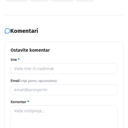
Komentari
Ostavite komentar
Ime
*
Email
(nije javno, opcionalno)
Komentar
*