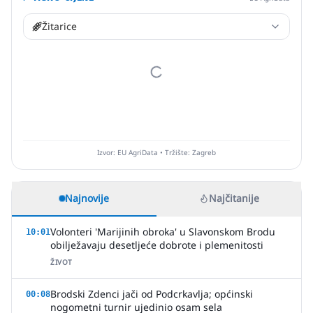
Žitarice
Izvor: EU AgriData • Tržište: Zagreb
Najnovije
Najčitanije
Volonteri 'Marijinih obroka' u Slavonskom Brodu
10:01
obilježavaju desetljeće dobrote i plemenitosti
ŽIVOT
Brodski Zdenci jači od Podcrkavlja; općinski
00:08
nogometni turnir ujedinio osam sela