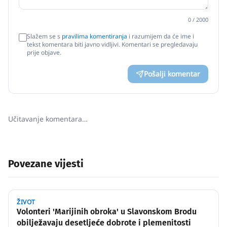
0
/ 2000
Slažem se s
pravilima komentiranja
i razumijem da će ime i
tekst komentara biti javno vidljivi. Komentari se pregledavaju
prije objave.
Pošalji komentar
Učitavanje komentara…
Povezane vijesti
ŽIVOT
Volonteri 'Marijinih obroka' u Slavonskom Brodu
obilježavaju desetljeće dobrote i plemenitosti