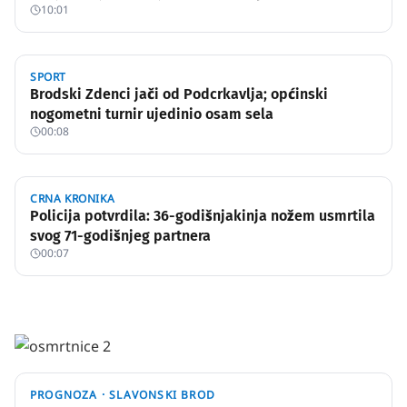
10:01
SPORT
Brodski Zdenci jači od Podcrkavlja; općinski
nogometni turnir ujedinio osam sela
00:08
CRNA KRONIKA
Policija potvrdila: 36-godišnjakinja nožem usmrtila
svog 71-godišnjeg partnera
00:07
PROGNOZA ·
SLAVONSKI BROD