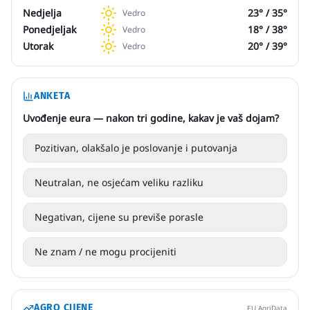
Nedjelja
23
° /
35
°
Vedro
Ponedjeljak
18
° /
38
°
Vedro
Utorak
20
° /
39
°
Vedro
ANKETA
Uvođenje eura — nakon tri godine, kakav je vaš dojam?
Pozitivan, olakšalo je poslovanje i putovanja
Neutralan, ne osjećam veliku razliku
Negativan, cijene su previše porasle
Ne znam / ne mogu procijeniti
AGRO CIJENE
EU AgriData