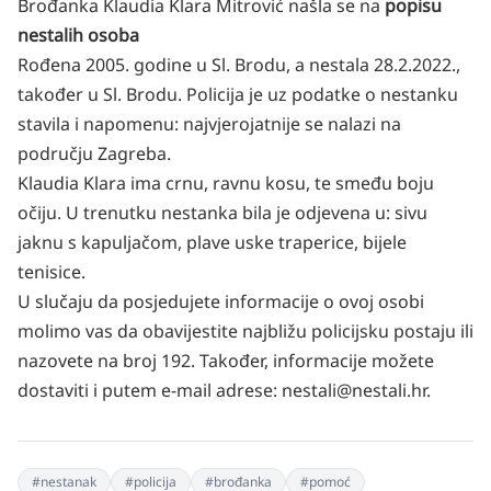
Brođanka Klaudia Klara Mitrović našla se na
popisu
nestalih osoba
Rođena 2005. godine u Sl. Brodu, a nestala 28.2.2022.,
također u Sl. Brodu. Policija je uz podatke o nestanku
stavila i napomenu: najvjerojatnije se nalazi na
području Zagreba.
Klaudia Klara ima crnu, ravnu kosu, te smeđu boju
očiju. U trenutku nestanka bila je odjevena u: sivu
jaknu s kapuljačom, plave uske traperice, bijele
tenisice.
U slučaju da posjedujete informacije o ovoj osobi
molimo vas da obavijestite najbližu policijsku postaju ili
nazovete na broj 192. Također, informacije možete
dostaviti i putem e-mail adrese: nestali@nestali.hr.
#
nestanak
#
policija
#
brođanka
#
pomoć