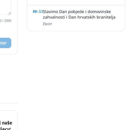
Slavimo Dan pobjede i domovinske
00:13
zahvalnosti i Dan hrvatskih branitelja
0
/ 2000
ŽIVOT
ntar
j naše
djecu'