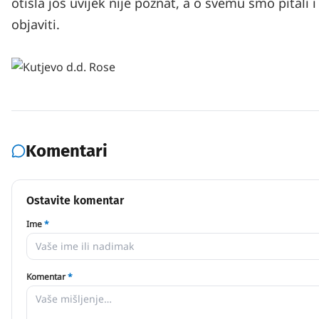
otišla još uvijek nije poznat, a o svemu smo pital
objaviti.
Komentari
Ostavite komentar
Ime
*
Komentar
*