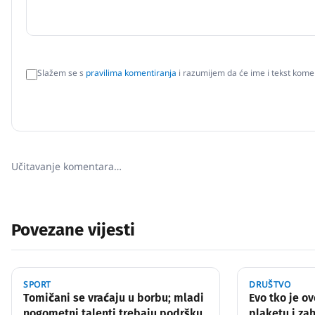
Slažem se s
pravilima komentiranja
i razumijem da će ime i tekst komen
Učitavanje komentara…
Povezane vijesti
SPORT
DRUŠTVO
Tomičani se vraćaju u borbu; mladi
Evo tko je o
nogometni talenti trebaju podršku
plaketu i za