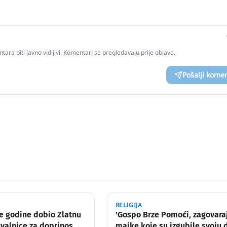
tara biti javno vidljivi. Komentari se pregledavaju prije objave.
Pošalji kome
RELIGIJA
ve godine dobio Zlatnu
'Gospo Brze Pomoći, zagovara
hvalnice za doprinos
majke koje su izgubile svoju 