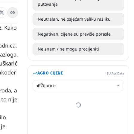
putovanja
Neutralan, ne osjećam veliku razliku
.
Kako
Negativan, cijene su previše porasle
adnica,
Ne znam / ne mogu procijeniti
razloga.
uškarić
također
AGRO CIJENE
EU AgriData
Žitarice
roda, a
to nije
ilo
 je