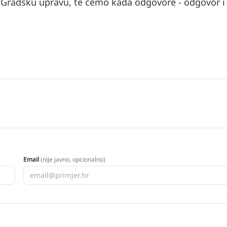
i i Gradsku upravu, te ćemo kada odgovore - odgovor i
Email
(nije javno, opcionalno)