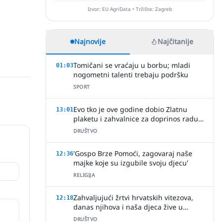
Izvor: EU AgriData • Tržište: Zagreb
Najnovije
Najčitanije
Tomičani se vraćaju u borbu; mladi
01:03
nogometni talenti trebaju podršku
SPORT
Evo tko je ove godine dobio Zlatnu
13:01
plaketu i zahvalnice za doprinos radu
HVIDR-e Slavonski Brod
DRUŠTVO
'Gospo Brze Pomoći, zagovaraj naše
12:36
majke koje su izgubile svoju djecu'
RELIGIJA
Zahvaljujući žrtvi hrvatskih vitezova,
12:18
danas njihova i naša djeca žive u
slobodi
DRUŠTVO