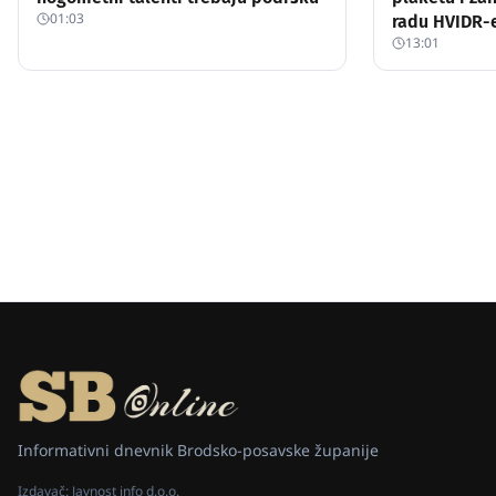
01:03
radu HVIDR-
13:01
Informativni dnevnik Brodsko-posavske županije
Izdavač:
Javnost info d.o.o.