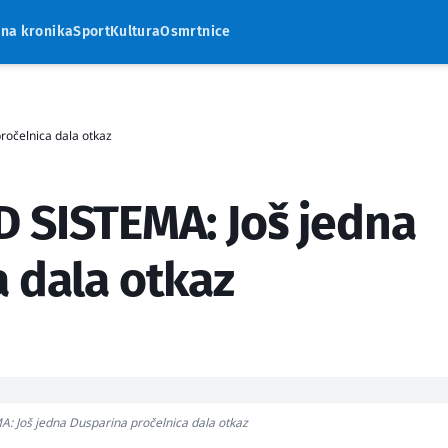
rna kronika
Sport
Kultura
Osmrtnice
očelnica dala otkaz
 SISTEMA: Još jedna
 dala otkaz
 Još jedna Dusparina pročelnica dala otkaz