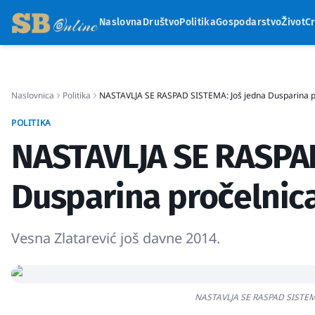
Naslovna
Društvo
Politika
Gospodarstvo
Život
C
Naslovnica
Politika
NASTAVLJA SE RASPAD SISTEMA: Još jedna Dusparina pr
POLITIKA
NASTAVLJA SE RASPAD
Dusparina pročelnica
Vesna Zlatarević još davne 2014.
NASTAVLJA SE RASPAD SISTEMA: