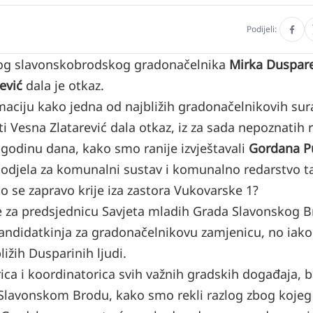
Podijeli:
nog slavonskobrodskog gradonačelnika
Mirka Duspare
ević
dala je otkaz.
rmaciju kako jedna od najbližih gradonačelnikovih sur
 Vesna Zlatarević dala otkaz, iz za sada nepoznatih 
 godinu dana, kako smo ranije izvještavali
Gordana P
 odjela za komunalni sustav i komunalno redarstvo 
to se zapravo krije iza zastora Vukovarske 1?
je za predsjednicu Savjeta mladih Grada Slavonskog B
ndidatkinja za gradonačelnikovu zamjenicu, no iako 
ližih Dusparinih ljudi.
ica i koordinatorica svih važnih gradskih događaja, b
 Slavonskom Brodu, kako smo rekli razlog zbog kojeg