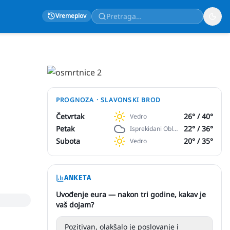
Vremeplov
PROGNOZA ·
SLAVONSKI BROD
Četvrtak
26
° /
40
°
Vedro
Petak
22
° /
36
°
Isprekidani Oblaci
Subota
20
° /
35
°
Vedro
ANKETA
Uvođenje eura — nakon tri godine, kakav je
vaš dojam?
Pozitivan, olakšalo je poslovanje i