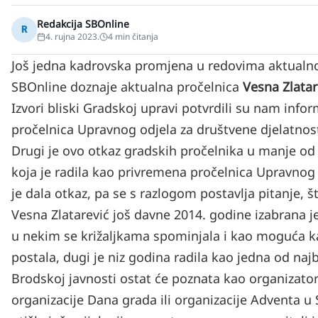
Redakcija SBOnline
R
4. rujna 2023.
4
min čitanja
Još jedna kadrovska promjena u redovima aktual
SBOnline doznaje aktualna pročelnica
Vesna Zlatar
Izvori bliski Gradskoj upravi potvrdili su nam info
pročelnica Upravnog odjela za društvene djelatnosti
Drugi je ovo otkaz gradskih pročelnika u manje od
koja je radila kao privremena pročelnica Upravnog
je dala otkaz, pa se s razlogom postavlja pitanje, š
Vesna Zlatarević još davne 2014. godine izabrana 
u nekim se križaljkama spominjala i kao moguća ka
postala, dugi je niz godina radila kao jedna od najb
Brodskoj javnosti ostat će poznata kao organizator
organizacije Dana grada ili organizacije Adventa u