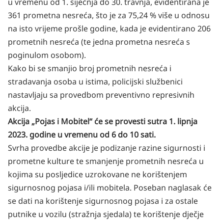
u vremenu od 1. siječnja do 30. travnja, evidentirana je
361 prometna nesreća, što je za 75,24 % više u odnosu
na isto vrijeme prošle godine, kada je evidentirano 206
prometnih nesreća (te jedna prometna nesreća s
poginulom osobom).
Kako bi se smanjio broj prometnih nesreća i
stradavanja osoba u istima, policijski službenici
nastavljaju sa provedbom preventivno represivnih
akcija.
Akcija „Pojas i Mobitel“ će se provesti sutra 1. lipnja
2023. godine u vremenu od 6 do 10 sati.
Svrha provedbe akcije je podizanje razine sigurnosti i
prometne kulture te smanjenje prometnih nesreća u
kojima su posljedice uzrokovane ne korištenjem
sigurnosnog pojasa i/ili mobitela. Poseban naglasak će
se dati na korištenje sigurnosnog pojasa i za ostale
putnike u vozilu (stražnja sjedala) te korištenje dječje