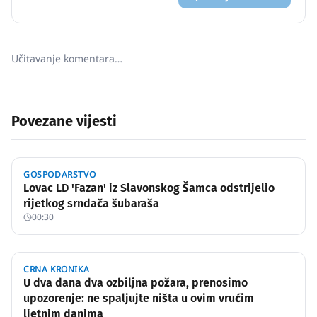
Učitavanje komentara…
Povezane vijesti
GOSPODARSTVO
Lovac LD 'Fazan' iz Slavonskog Šamca odstrijelio
rijetkog srndača šubaraša
00:30
CRNA KRONIKA
U dva dana dva ozbiljna požara, prenosimo
upozorenje: ne spaljujte ništa u ovim vrućim
ljetnim danima