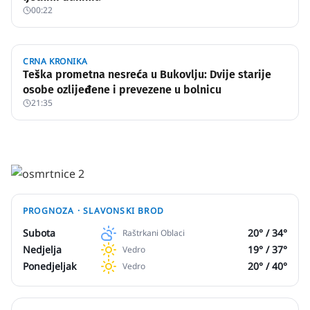
00:22
CRNA KRONIKA
Teška prometna nesreća u Bukovlju: Dvije starije
osobe ozlijeđene i prevezene u bolnicu
21:35
PROGNOZA ·
SLAVONSKI BROD
Subota
20
° /
34
°
Raštrkani Oblaci
Nedjelja
19
° /
37
°
Vedro
Ponedjeljak
20
° /
40
°
Vedro