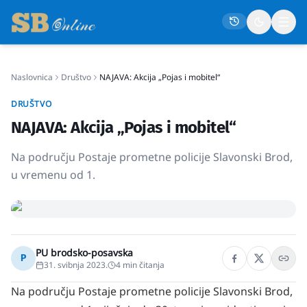
Naslovnica
Društvo
NAJAVA: Akcija „Pojas i mobitel“
Naslovna
DRUŠTVO
Društvo
NAJAVA: Akcija „Pojas i mobitel“
Politika
Na području Postaje prometne policije Slavonski Brod,
Gospodarstvo
u vremenu od 1.
Život
Crna kronika
Sport
PU brodsko-posavska
P
Kultura
31. svibnja 2023.
4
min čitanja
Osmrtnice
Na području Postaje prometne policije Slavonski Brod,