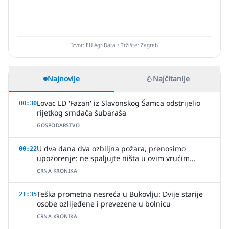
Izvor: EU AgriData • Tržište: Zagreb
Najnovije
Najčitanije
Lovac LD 'Fazan' iz Slavonskog Šamca odstrijelio
00:30
rijetkog srndača šubaraša
GOSPODARSTVO
U dva dana dva ozbiljna požara, prenosimo
00:22
upozorenje: ne spaljujte ništa u ovim vrućim
ljetnim danima
CRNA KRONIKA
Teška prometna nesreća u Bukovlju: Dvije starije
21:35
osobe ozlijeđene i prevezene u bolnicu
CRNA KRONIKA