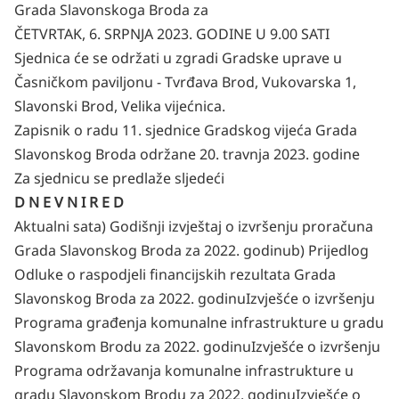
Grada Slavonskoga Broda za
ČETVRTAK, 6. SRPNJA 2023. GODINE U 9.00 SATI
Sjednica će se održati u zgradi Gradske uprave u
Časničkom paviljonu - Tvrđava Brod, Vukovarska 1,
Slavonski Brod, Velika vijećnica.
Zapisnik o radu 11. sjednice Gradskog vijeća Grada
Slavonskog Broda održane 20. travnja 2023. godine
Za sjednicu se predlaže sljedeći
D N E V N I R E D
Aktualni sat
a) Godišnji izvještaj o izvršenju proračuna
Grada Slavonskog Broda za 2022. godinu
b) Prijedlog
Odluke o raspodjeli financijskih rezultata Grada
Slavonskog Broda za 2022. godinu
Izvješće o izvršenju
Programa građenja komunalne infrastrukture u gradu
Slavonskom Brodu za 2022. godinu
Izvješće o izvršenju
Programa održavanja komunalne infrastrukture u
gradu Slavonskom Brodu za 2022. godinu
Izvješće o