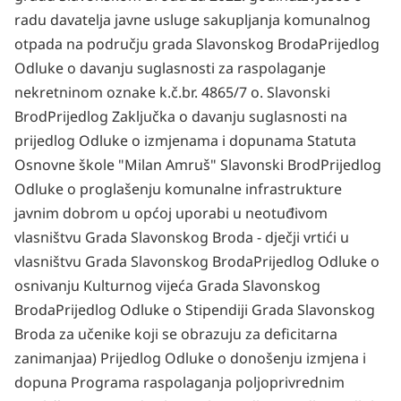
radu davatelja javne usluge sakupljanja komunalnog
otpada na području grada Slavonskog Broda
Prijedlog
Odluke o davanju suglasnosti za raspolaganje
nekretninom oznake k.č.br. 4865/7 o. Slavonski
Brod
Prijedlog Zaključka o davanju suglasnosti na
prijedlog Odluke o izmjenama i dopunama Statuta
Osnovne škole "Milan Amruš" Slavonski Brod
Prijedlog
Odluke o proglašenju komunalne infrastrukture
javnim dobrom u općoj uporabi u neotuđivom
vlasništvu Grada Slavonskog Broda - dječji vrtići u
vlasništvu Grada Slavonskog Broda
Prijedlog Odluke o
osnivanju Kulturnog vijeća Grada Slavonskog
Broda
Prijedlog Odluke o Stipendiji Grada Slavonskog
Broda za učenike koji se obrazuju za deficitarna
zanimanja
a) Prijedlog Odluke o donošenju izmjena i
dopuna Programa raspolaganja poljoprivrednim