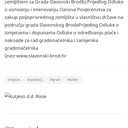
zemljištem za Grada Slavonski Brod
b) Prijedlog Odluke
o osnivanju i imenovanju članova Povjerenstva za
zakup poljoprivrednog zemljišta u vlasništvu države na
području grada Slavonskog Broda
Prijedlog Odluke o
izmjenama i dopunama Odluke o određivanju plaće i
naknade za rad gradonačelnika i zamjenika
gradonačelnika
Izvor:www.slavonski-brod.hr
#
vijeće
#
sjednica
#
grad
#
točke