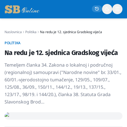
Naslovnica
Politika
Na redu je 12. sjednica Gradskog vijeća
Naslovna
POLITIKA
Društvo
Na redu je 12. sjednica Gradskog vijeća
Politika
Temeljem članka 34. Zakona o lokalnoj i područnoj
Gospodarstvo
(regionalnoj) samoupravi ("Narodne novine" br. 33/01.,
Život
60/01.-vjerodostojno tumačenje, 129/05., 109/07.,
125/08., 36/09., 150/11., 144/12., 19/13., 137/15.,
Crna kronika
123/17., 98/19. i 144/20.), članka 38. Statuta Grada
Sport
Slavonskog Brod…
Kultura
Osmrtnice