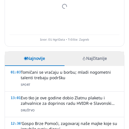
Izvor: EU AgriData • Tržište: Zagreb
Najnovije
Najčitanije
Tomičani se vraćaju u borbu; mladi nogometni
01:03
talenti trebaju podršku
SPORT
Evo tko je ove godine dobio Zlatnu plaketu i
13:01
zahvalnice za doprinos radu HVIDR-e Slavonski
Brod
DRUŠTVO
'Gospo Brze Pomoći, zagovaraj naše majke koje su
12:36
izgubile svoju djecu'