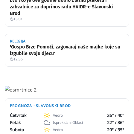
Evo tko je ove godine dobio Zlatnu plaketu i
zahvalnice za doprinos radu HVIDR-e Slavonski
Brod
13:01
RELIGIJA
'Gospo Brze Pomoći, zagovaraj naše majke koje su
izgubile svoju djecu'
12:36
PROGNOZA ·
SLAVONSKI BROD
Četvrtak
26
° /
40
°
Vedro
Petak
22
° /
36
°
Isprekidani Oblaci
Subota
20
° /
35
°
Vedro