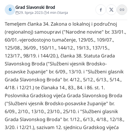
Grad Slavonski Brod
G
29. lipnja 2023.
4
min čitanja
Temeljem članka 34. Zakona o lokalnoj i područnoj
(regionalnoj) samoupravi ("Narodne novine" br. 33/01.,
60/01.-vjerodostojno tumačenje, 129/05., 109/07.,
125/08., 36/09., 150/11., 144/12., 19/13., 137/15.,
123/17., 98/19. i 144/20.), članka 38. Statuta Grada
Slavonskog Broda ("Službeni vjesnik Brodsko-
posavske županije" br. 6/09., 13/10. i "Službeni glasnik
Grada Slavonskog Broda" br. 4/12., 5/12., 6/13., 5/14.,
4/18. i 12/21.) te članaka 14., 83., 84. i 86. st. 1.
Poslovnika Gradskog vijeća Grada Slavonskog Broda
("Službeni vjesnik Brodsko-posavske županije" br.
6/09., 2/10., 13/10., 23/10., 25/10. i "Službeni glasnik
Grada Slavonskog Broda" br. 1/12., 6/13., 4/18., 12/18.,
3/20. i 12/21.), sazivam 12. sjednicu Gradskog vijeća