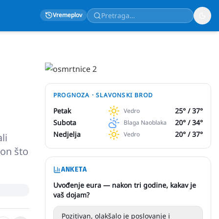
Vremeplov
PROGNOZA ·
SLAVONSKI BROD
Petak
25
° /
37
°
Vedro
Subota
20
° /
34
°
Blaga Naoblaka
Nedjelja
20
° /
37
°
Vedro
li
kon što
ANKETA
Uvođenje eura — nakon tri godine, kakav je
vaš dojam?
Pozitivan, olakšalo je poslovanje i