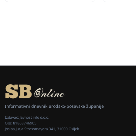
Informativni dnevnik Brodsko-posavske županije
Izdavač:
Javnost info d.o.o.
OIB:
81868746905
Josipa Jurja Strossmayera 341, 31000 Osijek