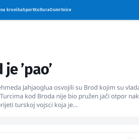
rna kronika
Sport
Kultura
Osmrtnice
 je ’pao’
hmeda Jahjaoglua osvojili su Brod kojim su vlada
. Turcima kod Broda nije bio pružen jači otpor na
ijeti turskoj vojsci koja je…