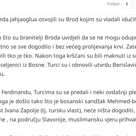
Podijeli:
 Jahjaoglua osvojili su Brod kojim su vladali idućih
 što su branitelji Broda uvidjeli da se ne mogu odupr
jatno se sve dogodilo i bez većeg prolijevanja krvi. Za
ili tko je tko. Nakon toga kršćani su bili maknuti iz s
oseljenici iz Bosne. Turci su i obnovili utvrdu Berislav
u.
u Ferdinandu, Turcima su se predali i neki ovdašnji pl
 toga je došlo tako što je bosanski sandžak Mehmed-
 Ivana Zapolje (tj. tursku vlast), neće ništa dogoditi, 
e , na području Slavonije, muslimansku vjeru prihvat