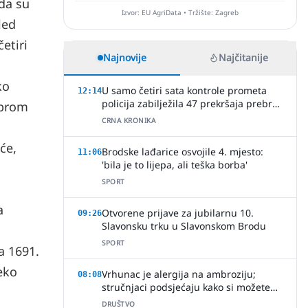
 da su
Izvor: EU AgriData • Tržište: Zagreb
led
etiri
Najnovije
Najčitanije
ko
U samo četiri sata kontrole prometa
12:14
policija zabilježila 47 prekršaja prebrze
obrom
vožnje
CRNA KRONIKA
će,
Brodske lađarice osvojile 4. mjesto:
11:06
'bila je to lijepa, ali teška borba'
SPORT
a
Otvorene prijave za jubilarnu 10.
09:26
Slavonsku trku u Slavonskom Brodu
SPORT
a 1691.
eko
Vrhunac je alergija na ambroziju;
08:08
stručnjaci podsjećaju kako si možete
pomoći
DRUŠTVO