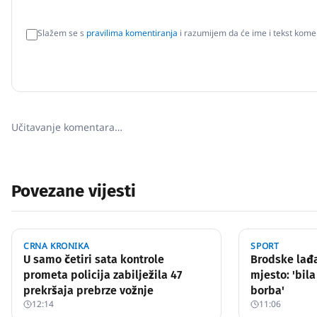
Slažem se s
pravilima komentiranja
i razumijem da će ime i tekst komen
Učitavanje komentara…
Povezane vijesti
CRNA KRONIKA
SPORT
U samo četiri sata kontrole
Brodske lađa
prometa policija zabilježila 47
mjesto: 'bila
prekršaja prebrze vožnje
borba'
12:14
11:06