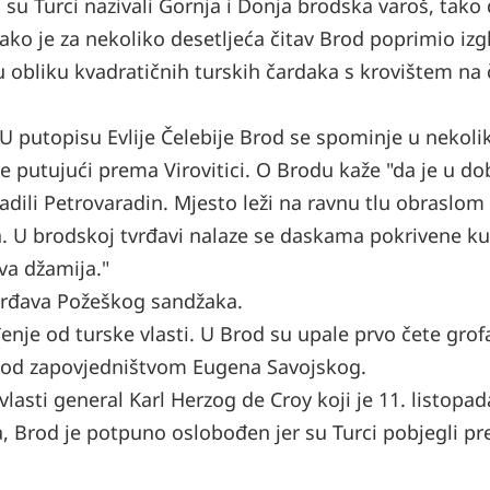
 su Turci nazivali Gornja i Donja brodska varoš, tako
ko je za nekoliko desetljeća čitav Brod poprimio izg
 obliku kvadratičnih turskih čardaka s krovištem na č
U putopisu Evlije Čelebije Brod se spominje u nekoli
ne putujući prema Virovitici. O Brodu kaže "da je u d
radili Petrovaradin. Mjesto leži na ravnu tlu obraslom
a. U brodskoj tvrđavi nalaze se daskama pokrivene ku
va džamija."
tvrđava Požeškog sandžaka.
enje od turske vlasti. U Brod su upale prvo čete grof
 pod zapovjedništvom Eugena Savojskog.
asti general Karl Herzog de Croy koji je 11. listopad
a, Brod je potpuno oslobođen jer su Turci pobjegli pr