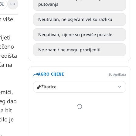
putovanja
 više
Neutralan, ne osjećam veliku razliku
Negativan, cijene su previše porasle
ijeti
tečeno
Ne znam / ne mogu procijeniti
redišta
ića na
AGRO CIJENE
EU AgriData
Žitarice
emići,
beg dao
a bit
ilo je