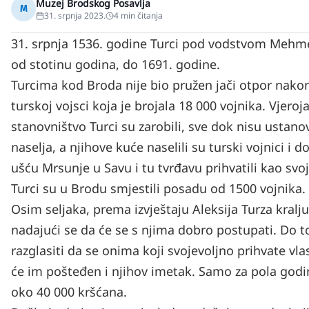
Muzej Brodskog Posavlja
M
31. srpnja 2023.
4
min čitanja
31. srpnja 1536. godine Turci pod vodstvom Mehmeda
od stotinu godina, do 1691. godine.
Turcima kod Broda nije bio pružen jači otpor nakon
turskoj vojsci koja je brojala 18 000 vojnika. Vjero
stanovništvo Turci su zarobili, sve dok nisu ustanov
naselja, a njihove kuće naselili su turski vojnici i d
ušću Mrsunje u Savu i tu tvrđavu prihvatili kao svoj
Turci su u Brodu smjestili posadu od 1500 vojnika.
Osim seljaka, prema izvještaju Aleksija Turza kralj
nadajući se da će se s njima dobro postupati. Do
razglasiti da se onima koji svojevoljno prihvate vlast
će im pošteđen i njihov imetak. Samo za pola godin
oko 40 000 kršćana.