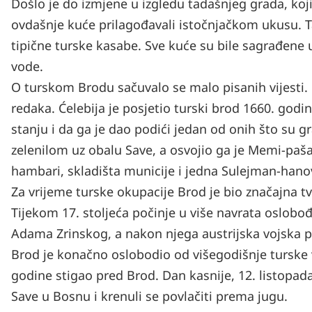
Došlo je do izmjene u izgledu tadašnjeg grada, koji
ovdašnje kuće prilagođavali istočnjačkom ukusu. Ta
tipične turske kasabe. Sve kuće su bile sagrađene u
vode.
O turskom Brodu sačuvalo se malo pisanih vijesti. 
redaka. Ćelebija je posjetio turski brod 1660. godi
stanju i da ga je dao podići jedan od onih što su g
zelenilom uz obalu Save, a osvojio ga je Memi-paš
hambari, skladišta municije i jedna Sulejman-hano
Za vrijeme turske okupacije Brod je bio značajna 
Tijekom 17. stoljeća počinje u više navrata oslobođ
Adama Zrinskog, a nakon njega austrijska vojska
Brod je konačno oslobodio od višegodišnje turske vl
godine stigao pred Brod. Dan kasnije, 12. listopad
Save u Bosnu i krenuli se povlačiti prema jugu.