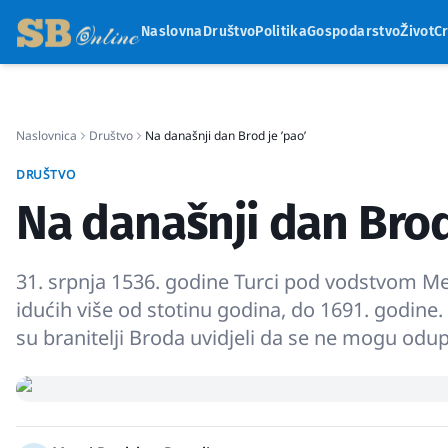
Naslovna
Društvo
Politika
Gospodarstvo
Život
C
Naslovnica
Društvo
Na današnji dan Brod je ’pao’
DRUŠTVO
Na današnji dan Brod
31. srpnja 1536. godine Turci pod vodstvom Me
idućih više od stotinu godina, do 1691. godine
su branitelji Broda uvidjeli da se ne mogu odupr