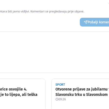
tara biti javno vidljivi. Komentari se pregledavaju prije objave.
Pošalji kome
SPORT
rice osvojile 4.
Otvorene prijave za jubilarnu 
 je to lijepa, ali teška
Slavonsku trku u Slavonskom
09:26