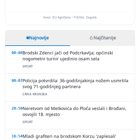
Izvor: EU AgriData • Tržište: Zagreb
Najnovije
Najčitanije
Brodski Zdenci jači od Podcrkavlja; općinski
00:08
nogometni turnir ujedinio osam sela
SPORT
Policija potvrdila: 36-godišnjakinja nožem usmrtila
00:07
svog 71-godišnjeg partnera
CRNA KRONIKA
Neretvom od Metkovića do Ploča veslali i Brođani,
20:50
osvojili 18. mjesto
SPORT
Mladi grafiteri na brodskom Korzu 'zaplesali'
18:54