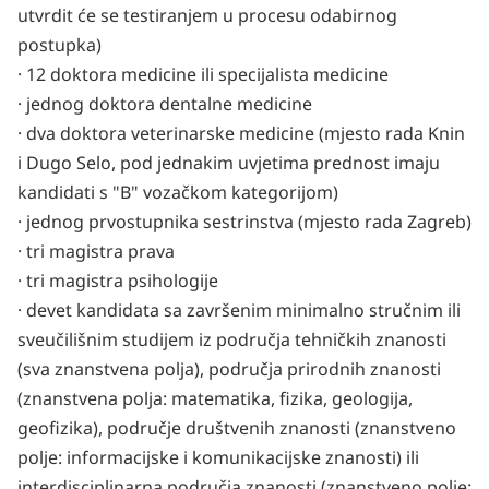
utvrdit će se testiranjem u procesu odabirnog
postupka)
· 12 doktora medicine ili specijalista medicine
· jednog doktora dentalne medicine
· dva doktora veterinarske medicine (mjesto rada Knin
i Dugo Selo, pod jednakim uvjetima prednost imaju
kandidati s "B" vozačkom kategorijom)
· jednog prvostupnika sestrinstva (mjesto rada Zagreb)
· tri magistra prava
· tri magistra psihologije
· devet kandidata sa završenim minimalno stručnim ili
sveučilišnim studijem iz područja tehničkih znanosti
(sva znanstvena polja), područja prirodnih znanosti
(znanstvena polja: matematika, fizika, geologija,
geofizika), područje društvenih znanosti (znanstveno
polje: informacijske i komunikacijske znanosti) ili
interdisciplinarna područja znanosti (znanstveno polje: