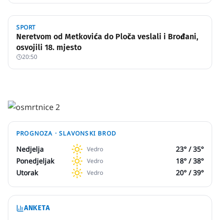
SPORT
Neretvom od Metkovića do Ploča veslali i Brođani,
osvojili 18. mjesto
20:50
PROGNOZA ·
SLAVONSKI BROD
Nedjelja
23
° /
35
°
Vedro
Ponedjeljak
18
° /
38
°
Vedro
Utorak
20
° /
39
°
Vedro
ANKETA