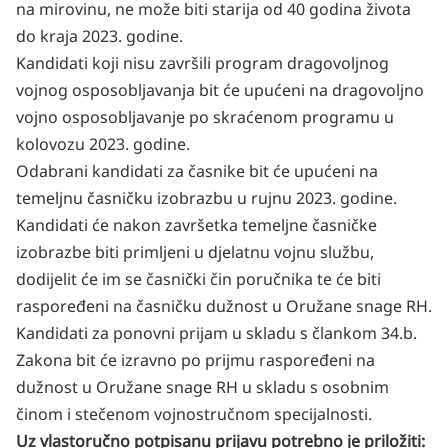
na mirovinu, ne može biti starija od 40 godina života
do kraja 2023. godine.
Kandidati koji nisu završili program dragovoljnog
vojnog osposobljavanja bit će upućeni na dragovoljno
vojno osposobljavanje po skraćenom programu u
kolovozu 2023. godine.
Odabrani kandidati za časnike bit će upućeni na
temeljnu časničku izobrazbu u rujnu 2023. godine.
Kandidati će nakon završetka temeljne časničke
izobrazbe biti primljeni u djelatnu vojnu službu,
dodijelit će im se časnički čin poručnika te će biti
raspoređeni na časničku dužnost u Oružane snage RH.
Kandidati za ponovni prijam u skladu s člankom 34.b.
Zakona bit će izravno po prijmu raspoređeni na
dužnost u Oružane snage RH u skladu s osobnim
činom i stečenom vojnostručnom specijalnosti.
Uz vlastoručno potpisanu prijavu potrebno je priložiti: