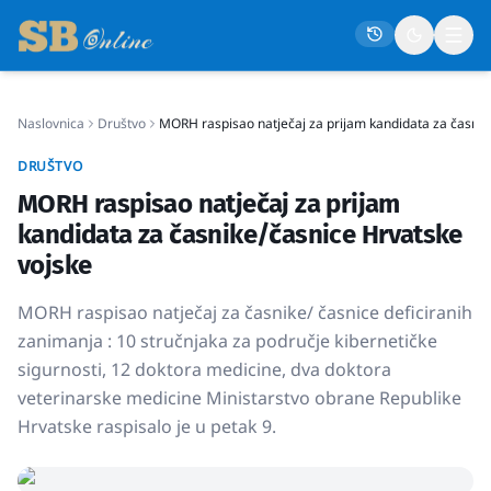
Naslovnica
Društvo
MORH raspisao natječaj za prijam kandidata za časnik
Naslovna
DRUŠTVO
Društvo
MORH raspisao natječaj za prijam
Politika
kandidata za časnike/časnice Hrvatske
Gospodarstvo
vojske
Život
MORH raspisao natječaj za časnike/ časnice deficiranih
Crna kronika
zanimanja : 10 stručnjaka za područje kibernetičke
sigurnosti, 12 doktora medicine, dva doktora
Sport
veterinarske medicine Ministarstvo obrane Republike
Kultura
Hrvatske raspisalo je u petak 9.
Osmrtnice