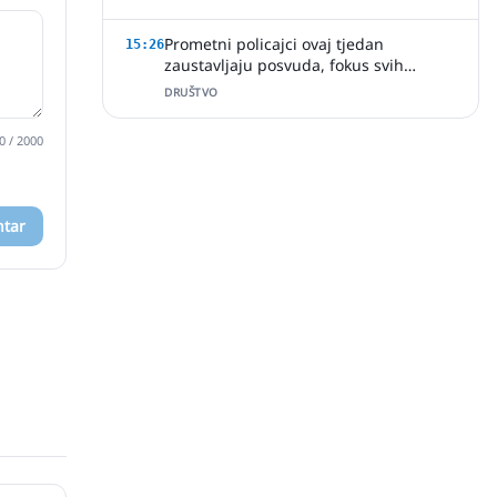
Prometni policajci ovaj tjedan
15:26
zaustavljaju posvuda, fokus svih
kamera na brzini vožnje
DRUŠTVO
0
/ 2000
ntar