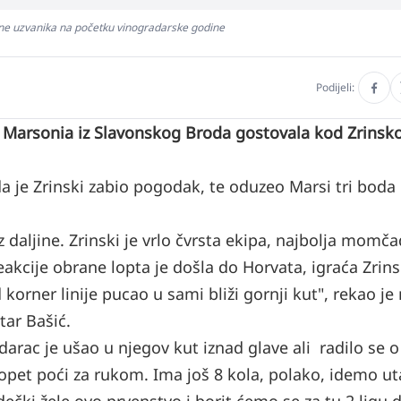
tine uzvanika na početku vinogradarske godine
Podijeli:
e Marsonia iz Slavonskog Broda gostovala kod Zrinsko
a je Zrinski zabio pogodak, te oduzeo Marsi tri boda
daljine. Zrinski je vrlo čvrsta ekipa, najbolja momč
reakcije obrane lopta je došla do Horvata, igraća Zrin
korner linije pucao u sami bliži gornji kut", rekao j
tar Bašić.
arac je ušao u njegov kut iznad glave ali radilo se o
 opet poći za rukom. Ima još 8 kola, polako, idemo u