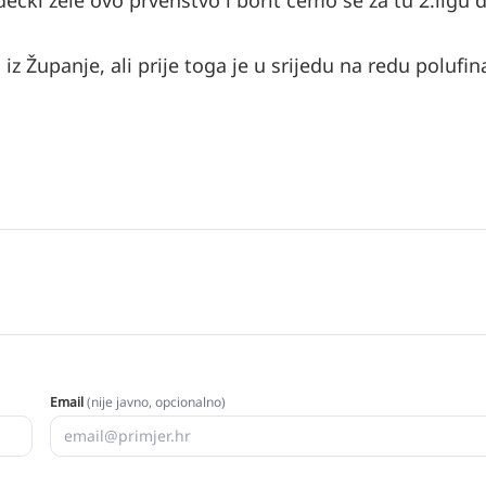
ečki žele ovo prvenstvo i borit ćemo se za tu 2.ligu 
z Županje, ali prije toga je u srijedu na redu polufin
Email
(nije javno, opcionalno)