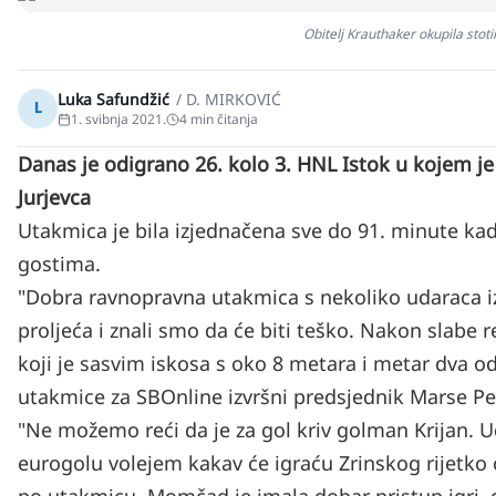
Obitelj Krauthaker okupila sto
Luka Safundžić
/
D. MIRKOVIĆ
L
1. svibnja 2021.
4
min čitanja
Danas je odigrano 26. kolo 3. HNL Istok u kojem j
Jurjevca
Utakmica je bila izjednačena sve do 91. minute kad
gostima.
"Dobra ravnopravna utakmica s nekoliko udaraca iz 
proljeća i znali smo da će biti teško. Nakon slabe 
koji je sasvim iskosa s oko 8 metara i metar dva od 
utakmice za SBOnline izvršni predsjednik Marse Pe
"Ne možemo reći da je za gol kriv golman Krijan. Ud
eurogolu volejem kakav će igraću Zrinskog rijetko