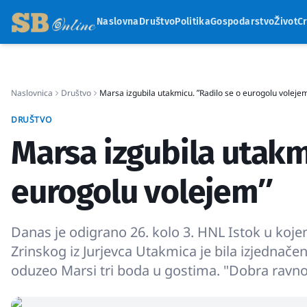
Naslovna
Društvo
Politika
Gospodarstvo
Život
C
Naslovnica
Društvo
Marsa izgubila utakmicu. ʺRadilo se o eurogolu voleje
DRUŠTVO
Marsa izgubila utakm
eurogolu volejemʺ
Danas je odigrano 26. kolo 3. HNL Istok u koj
Zrinskog iz Jurjevca Utakmica je bila izjednače
oduzeo Marsi tri boda u gostima. "Dobra ravn