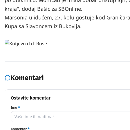
po utakmicu. Momčad je imala dobar pristup igri, d
kraja", dodaj Bašić za SBOnline.
Marsonia u idućem, 27. kolu gostuje kod Graničara i
Kupa sa Slavoncem iz Bukovlja.
Komentari
Ostavite komentar
Ime
*
Komentar
*