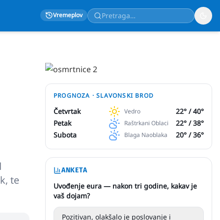
Vremeplov
PROGNOZA ·
SLAVONSKI BROD
Četvrtak
22
° /
40
°
Vedro
Petak
22
° /
38
°
Raštrkani Oblaci
Subota
20
° /
36
°
Blaga Naoblaka
d
ANKETA
k, te
Uvođenje eura — nakon tri godine, kakav je
vaš dojam?
Pozitivan, olakšalo je poslovanje i