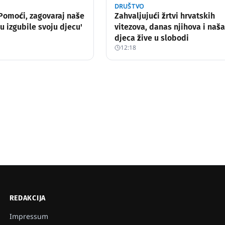
DRUŠTVO
Pomoći, zagovaraj naše
Zahvaljujući žrtvi hrvatskih
u izgubile svoju djecu'
vitezova, danas njihova i naša
djeca žive u slobodi
12:18
REDAKCIJA
Impressum