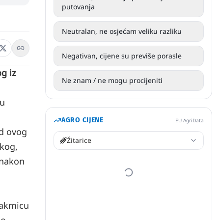
putovanja
Neutralan, ne osjećam veliku razliku
Negativan, cijene su previše porasle
g iz
Ne znam / ne mogu procijeniti
 u
AGRO CIJENE
EU AgriData
ad ovog
Žitarice
skog,
e nakon
takmicu