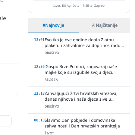
do
Izvor: EU AgriData • Tržište: Zagreb
ale
Najnovije
Najčitanije
Evo tko je ove godine dobio Zlatnu
13:01
plaketu i zahvalnice za doprinos radu
HVIDR-e Slavonski Brod
DRUŠTVO
'Gospo Brze Pomoći, zagovaraj naše
12:36
majke koje su izgubile svoju djecu'
RELIGIJA
Zahvaljujući žrtvi hrvatskih vitezova,
12:18
danas njihova i naša djeca žive u
slobodi
DRUŠTVO
Slavimo Dan pobjede i domovinske
00:13
zahvalnosti i Dan hrvatskih branitelja
ŽIVOT