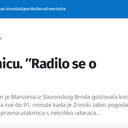
rna kronika
Sport
Kultura
Osmrtnice
mʺ
icu. ʺRadilo se o
em je Marsonia iz Slavonskog Broda gostovala ko
na sve do 91. minute kada je Zrinski zabio pogoda
opravna utakmica s nekoliko udaraca…