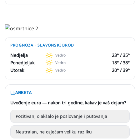
PROGNOZA ·
SLAVONSKI BROD
Nedjelja
23
° /
35
°
Vedro
Ponedjeljak
18
° /
38
°
Vedro
Utorak
20
° /
39
°
Vedro
ANKETA
Uvođenje eura — nakon tri godine, kakav je vaš dojam?
Pozitivan, olakšalo je poslovanje i putovanja
Neutralan, ne osjećam veliku razliku