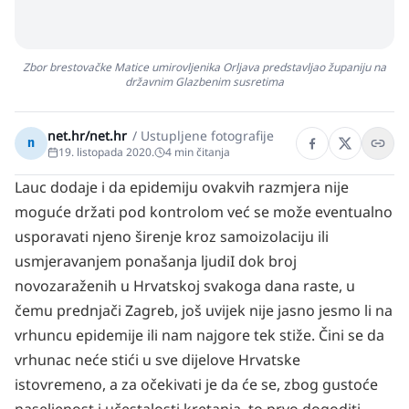
Zbor brestovačke Matice umirovljenika Orljava predstavljao županiju na
državnim Glazbenim susretima
net.hr/net.hr
/
Ustupljene fotografije
n
19. listopada 2020.
4
min čitanja
Lauc dodaje i da epidemiju ovakvih razmjera nije
moguće držati pod kontrolom već se može eventualno
usporavati njeno širenje kroz samoizolaciju ili
usmjeravanjem ponašanja ljudiI dok broj
novozaraženih u Hrvatskoj svakoga dana raste, u
čemu prednjači Zagreb, još uvijek nije jasno jesmo li na
vrhuncu epidemije ili nam najgore tek stiže. Čini se da
vrhunac neće stići u sve dijelove Hrvatske
istovremeno, a za očekivati je da će se, zbog gustoće