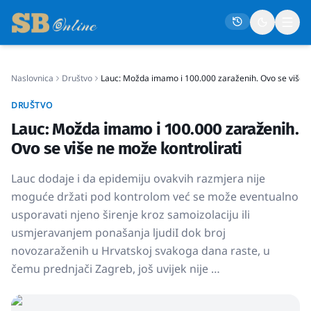
Naslovnica
Društvo
Lauc: Možda imamo i 100.000 zaraženih. Ovo se više n
Naslovna
DRUŠTVO
Društvo
Lauc: Možda imamo i 100.000 zaraženih.
Politika
Ovo se više ne može kontrolirati
Gospodarstvo
Lauc dodaje i da epidemiju ovakvih razmjera nije
Život
moguće držati pod kontrolom već se može eventualno
usporavati njeno širenje kroz samoizolaciju ili
Crna kronika
usmjeravanjem ponašanja ljudiI dok broj
Sport
novozaraženih u Hrvatskoj svakoga dana raste, u
Kultura
čemu prednjači Zagreb, još uvijek nije …
Osmrtnice