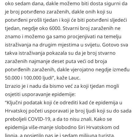
oko sedam dana, dakle možemo biti dosta sigurni da
je broj potvrđeno zaraženih, dakle onih koji su
potvrđeni prošli tjedan i koji će biti potvrđeni sljedeći
tjedan, negdje oko 6000. Stvarni broj zaraženih ne
znamo i možemo ga samo procjenjivati na temelju
istraživanja na drugim mjestima u svijetu. Gotovo sva
takva istraživanja pokazala su da je broj stvarno
zaraženih najmanje deset puta veći od broja
potvrđenih zaraženih, dakle vjerojatno negdje između
50.000 i 100.000 ljudi”, kaže Lauc.
Izrazio je i nadu da bismo već za koji tjedan mogli
osjetiti usporavanje epidemije:
“Ključni podatak koji će odrediti kad će epidemija u
Hrvatskoj početi usporavati je broj ljudi koji su do sada
preboljeli COVID-19, a da to nisu znali. Kako se
epidemija više-manje slobodno širi Hrvatskom od
lipnja, a posjetilo nas je i sedam milijuna turista,