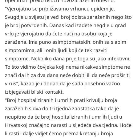
opet imati preko tisuću novozaraženih dnevno.
“Vjerojatno se približavamo vrhuncu epidemije.
Svugdje u svijetu je veći broj doista zaraženih nego što
je broj potvrđenih. Danas kad izađete negdje u grad
vrlo je vjerojatno da ćete naći na osobu koja je
zaražena. Ima puno asimptomatskih, onih sa slabim
simptomima, ali i onih ljudi koji će tek razviti
simptome. Nekoliko dana prije toga su jako infektivni.
To što vidimo čovjeka koji nema nikakve simptome ne
znači da ih za dva dana neće dobiti ili da neće proširiti
virus”, kazao je i dodao da je sada posebno važno
izbjegavati bliski kontakt.
“Broj hospitaliziranih i umrlih prati krivulju broja
zaraženih s dva do tri tjedna zaostatka tako da je
neupitno da će broj hospitaliziranih i umrlih ljudi u
Hrvatskoj značajno narasti u sljedeća dva tjedna. Hoće
li rasti i dalje vidjet ćemo prema kretanju broja