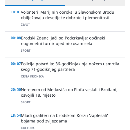
Volonteri 'Marijinih obroka' u Slavonskom Brodu
10:01
obilježavaju desetljeće dobrote i plemenitosti
ŽIVOT
Brodski Zdenci jači od Podcrkavlja; općinski
00:08
nogometni turnir ujedinio osam sela
SPORT
Policija potvrdila: 36-godišnjakinja nožem usmrtila
00:07
svog 71-godišnjeg partnera
CRNA KRONIKA
Neretvom od Metkovića do Ploča veslali i Brođani,
20:50
osvojili 18. mjesto
SPORT
Mladi grafiteri na brodskom Korzu 'zaplesali'
18:54
bojama pod zvijezdama
KULTURA