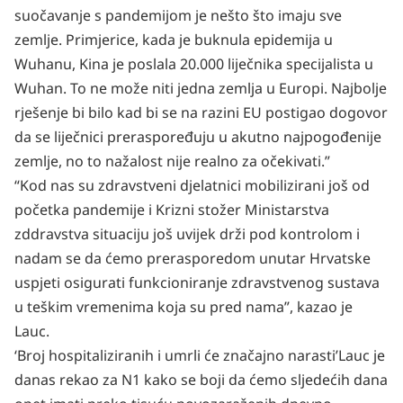
suočavanje s pandemijom je nešto što imaju sve
zemlje. Primjerice, kada je buknula epidemija u
Wuhanu, Kina je poslala 20.000 liječnika specijalista u
Wuhan. To ne može niti jedna zemlja u Europi. Najbolje
rješenje bi bilo kad bi se na razini EU postigao dogovor
da se liječnici preraspoređuju u akutno najpogođenije
zemlje, no to nažalost nije realno za očekivati.”
“Kod nas su zdravstveni djelatnici mobilizirani još od
početka pandemije i Krizni stožer Ministarstva
zddravstva situaciju još uvijek drži pod kontrolom i
nadam se da ćemo prerasporedom unutar Hrvatske
uspjeti osigurati funkcioniranje zdravstvenog sustava
u teškim vremenima koja su pred nama”, kazao je
Lauc.
‘Broj hospitaliziranih i umrli će značajno narasti’Lauc je
danas rekao za
N1
kako se boji da ćemo sljedećih dana