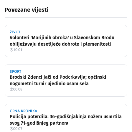
Povezane vijesti
ŽIVOT
Volonteri 'Marijinih obroka' u Slavonskom Brodu
obilježavaju desetljeće dobrote i plemenitosti
10:01
SPORT
Brodski Zdenci jači od Podcrkavlja; općinski
nogometni turnir ujedinio osam sela
00:08
CRNA KRONIKA
Policija potvrdila: 36-godišnjakinja nožem usmrtila
svog 71-godišnjeg partnera
00:07