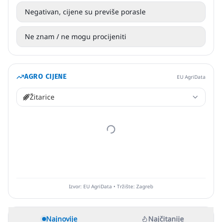
Negativan, cijene su previše porasle
Ne znam / ne mogu procijeniti
AGRO CIJENE
EU AgriData
Žitarice
Izvor: EU AgriData • Tržište: Zagreb
Najnovije
Najčitanije