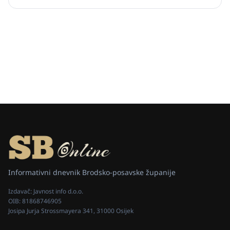
Informativni dnevnik Brodsko-posavske županije
Izdavač:
Javnost info d.o.o.
OIB:
81868746905
Josipa Jurja Strossmayera 341, 31000 Osijek