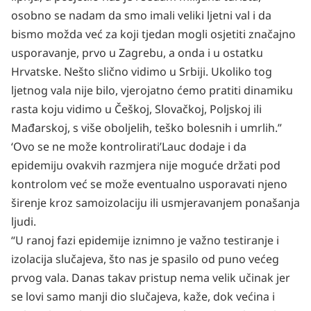
osobno se nadam da smo imali veliki ljetni val i da
bismo možda već za koji tjedan mogli osjetiti značajno
usporavanje, prvo u Zagrebu, a onda i u ostatku
Hrvatske. Nešto slično vidimo u Srbiji. Ukoliko tog
ljetnog vala nije bilo, vjerojatno ćemo pratiti dinamiku
rasta koju vidimo u Češkoj, Slovačkoj, Poljskoj ili
Mađarskoj, s više oboljelih, teško bolesnih i umrlih.”
‘Ovo se ne može kontrolirati’Lauc dodaje i da
epidemiju ovakvih razmjera nije moguće držati pod
kontrolom već se može eventualno usporavati njeno
širenje kroz samoizolaciju ili usmjeravanjem ponašanja
ljudi.
“U ranoj fazi epidemije iznimno je važno testiranje i
izolacija slučajeva, što nas je spasilo od puno većeg
prvog vala. Danas takav pristup nema velik učinak jer
se lovi samo manji dio slučajeva, kaže, dok većina i