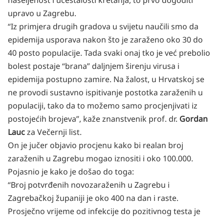
naseljenost i učestalosti kretanja, to prvo dogoditi
upravo u Zagrebu.
“Iz primjera drugih gradova u svijetu naučili smo da
epidemija usporava nakon što je zaraženo oko 30 do
40 posto populacije. Tada svaki onaj tko je već prebolio
bolest postaje “brana” daljnjem širenju virusa i
epidemija postupno zamire. Na žalost, u Hrvatskoj se
ne provodi sustavno ispitivanje postotka zaraženih u
populaciji, tako da to možemo samo procjenjivati iz
postojećih brojeva”, kaže znanstvenik prof. dr.
Gordan
Lauc
za
Večernji list
.
On je jučer objavio procjenu kako bi realan broj
zaraženih u Zagrebu mogao iznositi i oko 100.000.
Pojasnio je kako je došao do toga:
“Broj potvrđenih novozaraženih u Zagrebu i
Zagrebačkoj županiji je oko 400 na dan i raste.
Prosječno vrijeme od infekcije do pozitivnog testa je