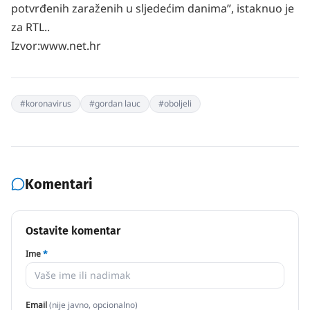
potvrđenih zaraženih u sljedećim danima”, istaknuo je
za RTL..
Izvor:www.net.hr
#
koronavirus
#
gordan lauc
#
oboljeli
Komentari
Ostavite komentar
Ime
*
Email
(nije javno, opcionalno)