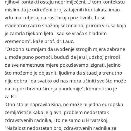
njihovi kontakti ostaju neprimijećeni. U tom kontekstu
mislim da je određeni broj zatajenih kontakata imao
vrlo mali utjecaj na rast broja pozitivnih. Tu se
evidentno radi o snažnoj sezonalnoj prirodi virusa koja
je zamrla tijekom ljeta i sad se vraća s hladnim
vremenom”, kaže prof. dr. Lauc.
“Osobno sumnjam da uvođenje strogih mjera zabrane
u može puno pomoći, budući da je u ljudskoj prirodi
da sve nametnute mjere pokušavamo izigrati. Jedino
što možemo je objasniti ljudima da situacija trenutno
nije dobra i da svatko od nas mora učiniti sve što može
da uspori brzinu širenja pandemije”, komentirao je
za
RTL
‘Ono što je napravila Kina, ne može ni jedna europska
zemlja’ističe kako je glavni problem nedostatak
zdravstvenih radnika, i to ne samo u Hrvatskoj.
“Nažalost nedostatan broj zdravstvenih radnika za