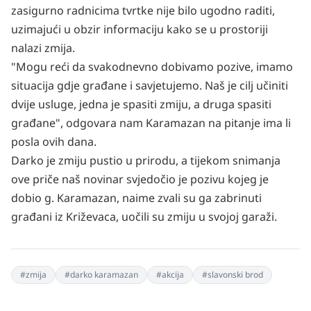
zasigurno radnicima tvrtke nije bilo ugodno raditi,
uzimajući u obzir informaciju kako se u prostoriji
nalazi zmija.
"Mogu reći da svakodnevno dobivamo pozive, imamo
situacija gdje građane i savjetujemo. Naš je cilj učiniti
dvije usluge, jedna je spasiti zmiju, a druga spasiti
građane", odgovara nam Karamazan na pitanje ima li
posla ovih dana.
Darko je zmiju pustio u prirodu, a tijekom snimanja
ove priče naš novinar svjedočio je pozivu kojeg je
dobio g. Karamazan, naime zvali su ga zabrinuti
građani iz Križevaca, uočili su zmiju u svojoj garaži.
#
zmija
#
darko karamazan
#
akcija
#
slavonski brod