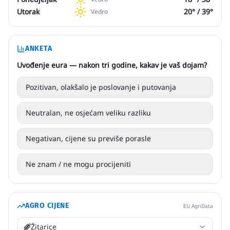
Utorak
20
° /
39
°
Vedro
ANKETA
Uvođenje eura — nakon tri godine, kakav je vaš dojam?
Pozitivan, olakšalo je poslovanje i putovanja
Neutralan, ne osjećam veliku razliku
Negativan, cijene su previše porasle
Ne znam / ne mogu procijeniti
AGRO CIJENE
EU AgriData
Žitarice