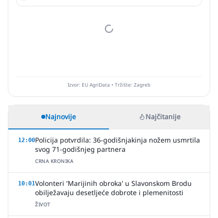
Izvor: EU AgriData • Tržište: Zagreb
Najnovije
Najčitanije
Policija potvrdila: 36-godišnjakinja nožem usmrtila
12:00
svog 71-godišnjeg partnera
CRNA KRONIKA
Volonteri 'Marijinih obroka' u Slavonskom Brodu
10:01
obilježavaju desetljeće dobrote i plemenitosti
ŽIVOT