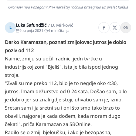
Gromovi nad Požegom: Prvi naraštaj ročnika prisegnuo uz prelet Rafala
Luka Safundžić
/
D. Mirković
L
9. srpnja 2021.
4
min čitanja
Darko Karamazan, poznati zmijolovac jutros je dobio
poziv od 112
Naime, zmiju su uočili radnici jedn tvrtke u
industrijskoj zoni "Bjeliš", ista je bila ispod jednog
stroja.
"Zvali su me preko 112, bilo je to negdje oko 4:30,
jutros. Imam dežurstvo od 0-24 sata. Došao sam, bilo
je dobro jer su znali gdje stoji, uhvatio sam je, iznio.
Sretan sam i ja sretni su i oni što smo tako brzo to
obavili, najgore je kada dođem, kada moram dugo
čekati", priča Karamazan za SBOnline.
Radilo se o zmiji bjeloušku, i ako je bezopasna,