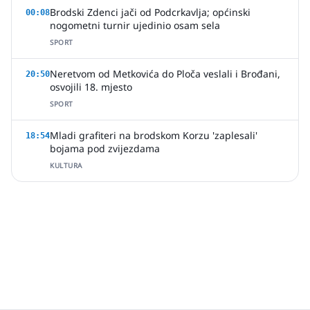
Brodski Zdenci jači od Podcrkavlja; općinski
00:08
nogometni turnir ujedinio osam sela
SPORT
Neretvom od Metkovića do Ploča veslali i Brođani,
20:50
osvojili 18. mjesto
SPORT
Mladi grafiteri na brodskom Korzu 'zaplesali'
18:54
bojama pod zvijezdama
KULTURA