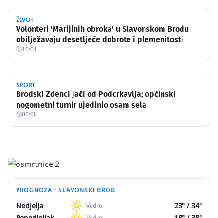
ŽIVOT
Volonteri 'Marijinih obroka' u Slavonskom Brodu
obilježavaju desetljeće dobrote i plemenitosti
10:01
SPORT
Brodski Zdenci jači od Podcrkavlja; općinski
nogometni turnir ujedinio osam sela
00:08
PROGNOZA ·
SLAVONSKI BROD
Nedjelja
23
° /
34
°
Vedro
Ponedjeljak
18
° /
38
°
Vedro