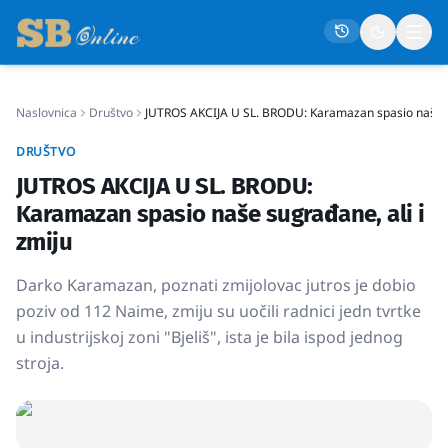
Naslovnica
Društvo
JUTROS AKCIJA U SL. BRODU: Karamazan spasio naše su
Naslovna
DRUŠTVO
Društvo
JUTROS AKCIJA U SL. BRODU:
Politika
Karamazan spasio naše sugrađane, ali i
Gospodarstvo
zmiju
Život
Darko Karamazan, poznati zmijolovac jutros je dobio
Crna kronika
poziv od 112 Naime, zmiju su uočili radnici jedn tvrtke
u industrijskoj zoni "Bjeliš", ista je bila ispod jednog
Sport
stroja.
Kultura
Osmrtnice