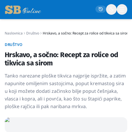
Naslovnica
Društvo
Hrskavo, a sočno: Recept za rolice od tikvica sa sirom
Naslovna
DRUŠTVO
Društvo
Hrskavo, a sočno: Recept za rolice od
Politika
tikvica sa sirom
Gospodarstvo
Tanko narezane ploške tikvica najprije ispržite, a zatim
Život
napunite omiljenim sastojcima, poput kremastog sira
u koji možete dodati začinsko bilje poput češnjaka,
Crna kronika
vlasca i kopra, ali i povrća, kao što su štapići paprike,
Sport
ploške rajčica ili pak naribana mrkva.
Kultura
Osmrtnice