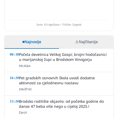
Izvor: EU AgriData • Tržište: Zagreb
Najnovije
Najčitanije
Počela devetnica Velikoj Gospi; brojni hodočasnici
00:30
u marijanskoj župi u Brodskom Vinogorju
RELIGIJA
Pet gradskih osnovnih škola uvodi dodatne
16:28
aktivnosti za cjelodnevnu nastavu
DRUŠTVO
Brodsko rodilište objavilo: od početka godine do
13:26
danas 47 beba više nego u cijeloj 2025.!
ŽIVOT