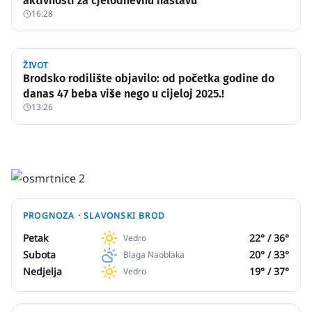
aktivnosti za cjelodnevnu nastavu
16:28
ŽIVOT
Brodsko rodilište objavilo: od početka godine do
danas 47 beba više nego u cijeloj 2025.!
13:26
PROGNOZA ·
SLAVONSKI BROD
Petak
22
° /
36
°
Vedro
Subota
20
° /
33
°
Blaga Naoblaka
Nedjelja
19
° /
37
°
Vedro