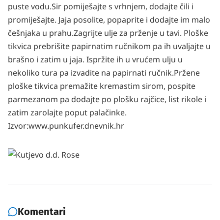
puste vodu.
Sir pomiješajte s vrhnjem, dodajte čili i
promiješajte.
Jaja posolite, popaprite i dodajte im malo
češnjaka u prahu.
Zagrijte ulje za prženje u tavi. Ploške
tikvica prebrišite papirnatim ručnikom pa ih uvaljajte u
brašno i zatim u jaja. Ispržite ih u vrućem ulju u
nekoliko tura pa izvadite na papirnati ručnik.
Pržene
ploške tikvica premažite kremastim sirom, pospite
parmezanom pa dodajte po plošku rajčice, list rikole i
zatim zarolajte poput palačinke.
Izvor:www.punkufer.dnevnik.hr
Komentari