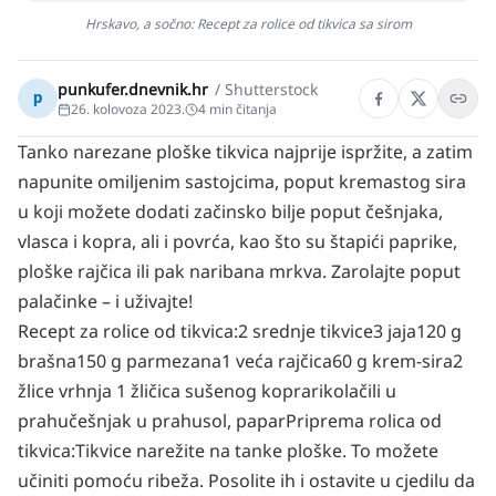
Hrskavo, a sočno: Recept za rolice od tikvica sa sirom
punkufer.dnevnik.hr
/
Shutterstock
p
26. kolovoza 2023.
4
min čitanja
Tanko narezane ploške tikvica najprije ispržite, a zatim
napunite omiljenim sastojcima, poput kremastog sira
u koji možete dodati začinsko bilje poput češnjaka,
vlasca i kopra, ali i povrća, kao što su štapići paprike,
ploške rajčica ili pak naribana mrkva. Zarolajte poput
palačinke – i uživajte!
Recept za rolice od tikvica:
2 srednje tikvice
3 jaja
120 g
brašna
150 g parmezana
1 veća rajčica
60 g krem-sira
2
žlice vrhnja
1 žličica sušenog kopra
rikola
čili u
prahu
češnjak u prahu
sol, papar
Priprema rolica od
tikvica:
Tikvice narežite na tanke ploške. To možete
učiniti pomoću ribeža. Posolite ih i ostavite u cjedilu da