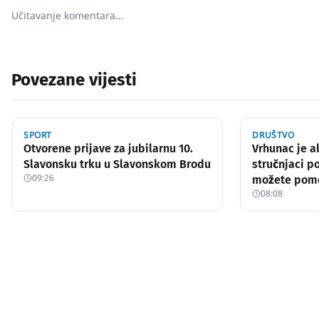
Učitavanje komentara…
Povezane vijesti
SPORT
DRUŠTVO
Otvorene prijave za jubilarnu 10.
Vrhunac je a
Slavonsku trku u Slavonskom Brodu
stručnjaci p
09:26
možete pom
08:08