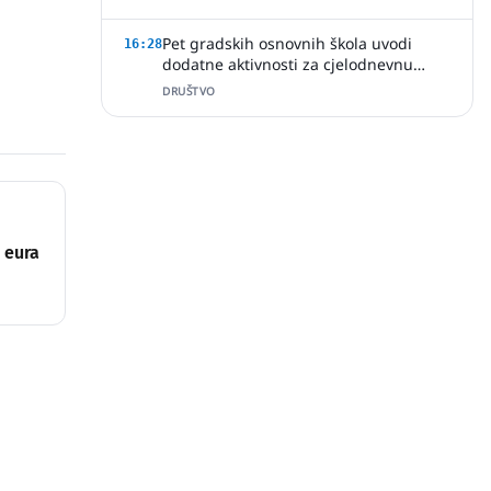
Pet gradskih osnovnih škola uvodi
16:28
dodatne aktivnosti za cjelodnevnu
nastavu
DRUŠTVO
 eura