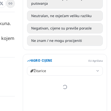
putovanja
Neutralan, ne osjećam veliku razliku
 kuna.
Negativan, cijene su previše porasle
n kojem
Ne znam / ne mogu procijeniti
AGRO CIJENE
EU AgriData
Žitarice