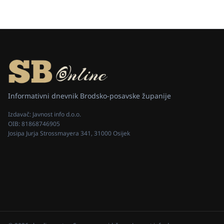
Informativni dnevnik Brodsko-posavske županije
Izdavač:
Javnost info d.o.o.
OIB:
81868746905
Josipa Jurja Strossmayera 341, 31000 Osijek