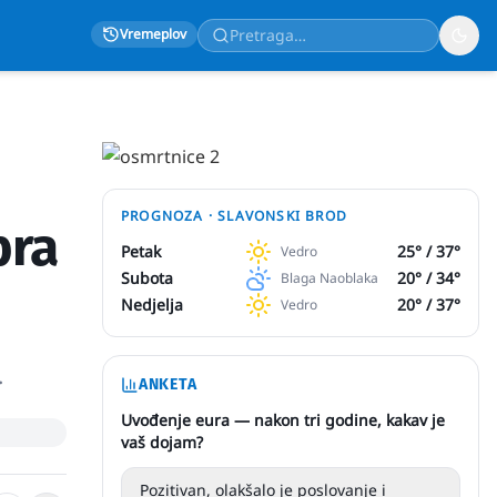
Vremeplov
PROGNOZA ·
SLAVONSKI BROD
bra
Petak
25
° /
37
°
Vedro
Subota
20
° /
34
°
Blaga Naoblaka
Nedjelja
20
° /
37
°
Vedro
.
ANKETA
Uvođenje eura — nakon tri godine, kakav je
vaš dojam?
Pozitivan, olakšalo je poslovanje i