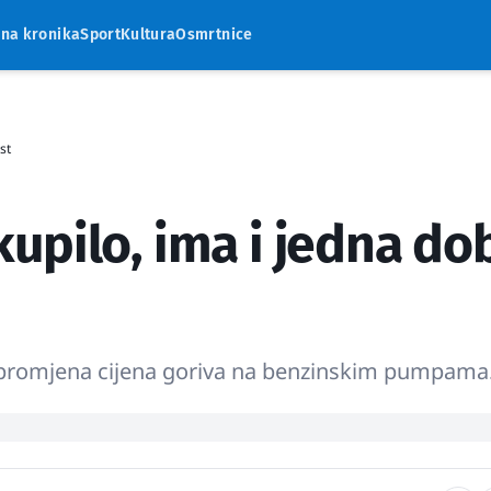
rna kronika
Sport
Kultura
Osmrtnice
st
upilo, ima i jedna do
do promjena cijena goriva na benzinskim pumpama