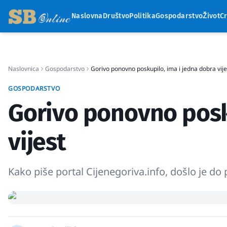
Naslovna
Društvo
Politika
Gospodarstvo
Život
C
Naslovnica
Gospodarstvo
Gorivo ponovno poskupilo, ima i jedna dobra vije
GOSPODARSTVO
Gorivo ponovno posk
vijest
Kako piše portal Cijenegoriva.info, došlo je 