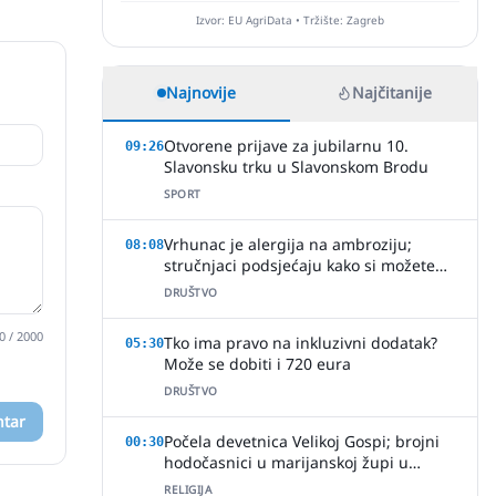
Izvor: EU AgriData • Tržište: Zagreb
Najnovije
Najčitanije
Otvorene prijave za jubilarnu 10.
09:26
Slavonsku trku u Slavonskom Brodu
SPORT
Vrhunac je alergija na ambroziju;
08:08
stručnjaci podsjećaju kako si možete
pomoći
DRUŠTVO
0
/ 2000
Tko ima pravo na inkluzivni dodatak?
05:30
Može se dobiti i 720 eura
DRUŠTVO
ntar
Počela devetnica Velikoj Gospi; brojni
00:30
hodočasnici u marijanskoj župi u
Brodskom Vinogorju
RELIGIJA