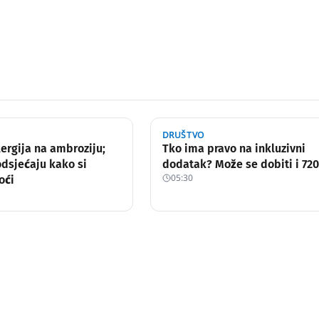
DRUŠTVO
lergija na ambroziju;
Tko ima pravo na inkluzivni
odsjećaju kako si
dodatak? Može se dobiti i 720
05:30
oći