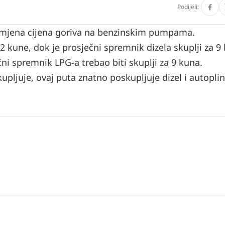
Podijeli:
promjena cijena goriva na benzinskim pumpama.
a 2 kune, dok je prosječni spremnik dizela skuplji za 9
čni spremnik LPG-a trebao biti skuplji za 9 kuna.
pljuje, ovaj puta znatno poskupljuje dizel i autopli