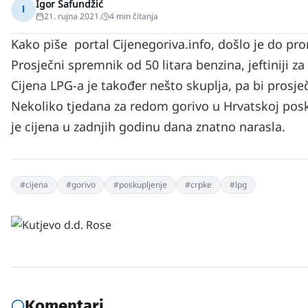
Igor Safundžić
I
21. rujna 2021.
4
min čitanja
Kako piše portal Cijenegoriva.info, došlo je do 
Prosječni spremnik od 50 litara benzina, jeftiniji z
Cijena LPG-a je također nešto skuplja, pa bi prosje
Nekoliko tjedana za redom gorivo u Hrvatskoj posku
je cijena u zadnjih godinu dana znatno narasla.
#
cijena
#
gorivo
#
poskupljenje
#
crpke
#
lpg
Komentari