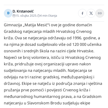
D. Krstanović
D
15. ožujka 2025.
4
min čitanja
Gimnazija „Matija Mesić“
i ove je godine domaćin
Gradskog natjecanja mladih Hrvatskog Crvenog
križa. Ova se natjecanja održavaju od 1996. godine, a
na njima je dosad sudjelovalo više od 120 000 učenika
osnovnih i srednjih škola na razini cijele Hrvatske.
Najveći se broj volontera, ističu iz Hrvatskog Crvenog
križa, pridružuje ovoj organizaciji upravo nakon
sudjelovanja na natjecanju mladih.
Natjecanja se
odvijaju na tri razine: gradskoj, međužupanijskoj i
državnoj. Ekipe se natječu iz područja znanja i vještina
pružanja prve pomoći i povijesti Crvenog križa i
međunarodnog humanitarnog prava, a na Gradskom
natjecanju u Slavonskom Brodu sudjeluju ekipe