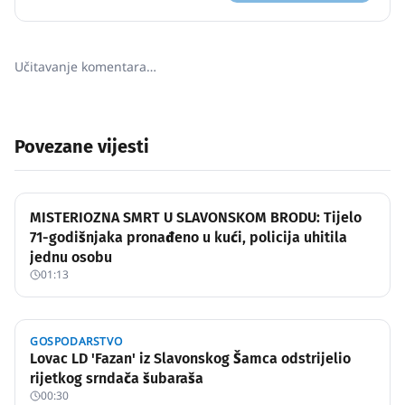
Učitavanje komentara…
Povezane vijesti
MISTERIOZNA SMRT U SLAVONSKOM BRODU: Tijelo
71-godišnjaka pronađeno u kući, policija uhitila
jednu osobu
01:13
GOSPODARSTVO
Lovac LD 'Fazan' iz Slavonskog Šamca odstrijelio
rijetkog srndača šubaraša
00:30