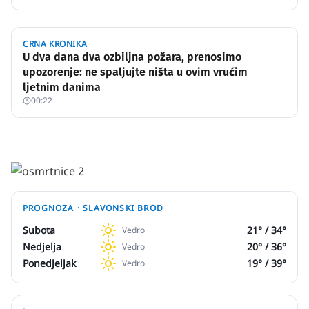
CRNA KRONIKA
U dva dana dva ozbiljna požara, prenosimo
upozorenje: ne spaljujte ništa u ovim vrućim
ljetnim danima
00:22
PROGNOZA ·
SLAVONSKI BROD
Subota
21
° /
34
°
Vedro
Nedjelja
20
° /
36
°
Vedro
Ponedjeljak
19
° /
39
°
Vedro