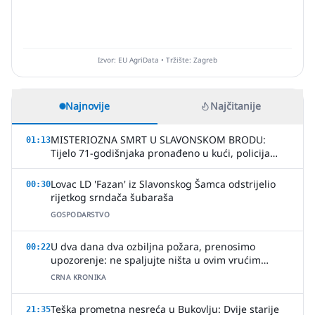
Izvor: EU AgriData • Tržište: Zagreb
Najnovije
Najčitanije
MISTERIOZNA SMRT U SLAVONSKOM BRODU:
01:13
Tijelo 71-godišnjaka pronađeno u kući, policija
uhitila jednu osobu
Lovac LD 'Fazan' iz Slavonskog Šamca odstrijelio
00:30
rijetkog srndača šubaraša
GOSPODARSTVO
U dva dana dva ozbiljna požara, prenosimo
00:22
upozorenje: ne spaljujte ništa u ovim vrućim
ljetnim danima
CRNA KRONIKA
Teška prometna nesreća u Bukovlju: Dvije starije
21:35