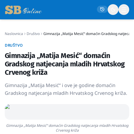
Naslovnica
Društvo
Gimnazija „Matija Mesić“ domaćin Gradskog natjecanj
Naslovna
DRUŠTVO
Društvo
Gimnazija „Matija Mesić“ domaćin
Politika
Gradskog natjecanja mladih Hrvatskog
Gospodarstvo
Crvenog križa
Život
Gimnazija „Matija Mesić“ i ove je godine domaćin
Crna kronika
Gradskog natjecanja mladih Hrvatskog Crvenog križa.
Sport
Kultura
Osmrtnice
Gimnazija „Matija Mesić“ domaćin Gradskog natjecanja mladih Hrvatskog
Crvenog križa