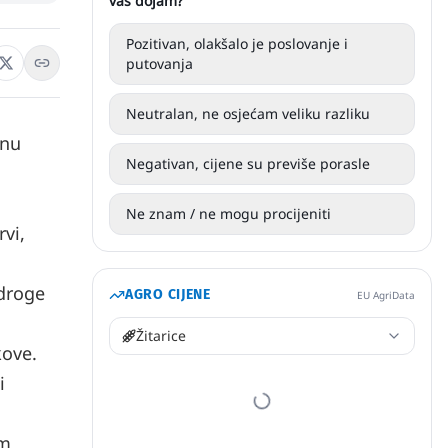
vaš dojam?
Pozitivan, olakšalo je poslovanje i
putovanja
Neutralan, ne osjećam veliku razliku
anu
Negativan, cijene su previše porasle
Ne znam / ne mogu procijeniti
rvi,
 droge
AGRO CIJENE
EU AgriData
h
Žitarice
kove.
i
om