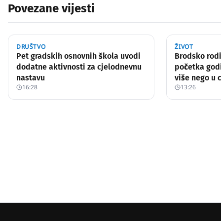
Povezane vijesti
DRUŠTVO
ŽIVOT
Pet gradskih osnovnih škola uvodi
Brodsko rodi
dodatne aktivnosti za cjelodnevnu
početka god
nastavu
više nego u c
16:28
13:26