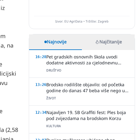
iz
Izvor: EU AgriData • Tržište: Zagreb
ćem
Najnovije
Najčitanije
ja, na
Pet gradskih osnovnih škola uvodi
16:28
dodatne aktivnosti za cjelodnevnu
e
nastavu
DRUŠTVO
icijski
avu
Brodsko rodilište objavilo: od početka
13:26
godine do danas 47 beba više nego u
cijeloj 2025.!
ŽIVOT
e
Najavljen 19. SB Graffiti fest: Ples boja
12:34
pod zvijezdama na brodskom Korzu
KULTURA
a (2,58
janja