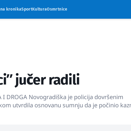
rna kronika
Sport
Kultura
Osmrtnice
iʺ jučer radili
 DROGA Novogradiška je policija dovršenim
akom utvrdila osnovanu sumnju da je počinio ka