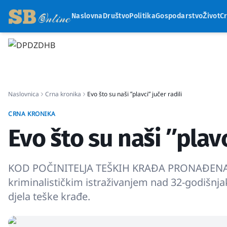
Naslovna
Društvo
Politika
Gospodarstvo
Život
C
Naslovnica
Crna kronika
Evo što su naši ʺplavciʺ jučer radili
CRNA KRONIKA
Evo što su naši ʺplavc
KOD POČINITELJA TEŠKIH KRAĐA PRONAĐENA I
kriminalističkim istraživanjem nad 32-godišnj
djela teške krađe.