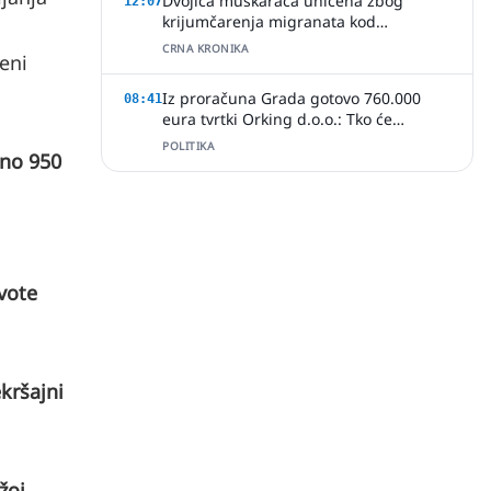
Dvojica muškaraca uhićena zbog
12:07
krijumčarenja migranata kod
Slavonskog Šamca
CRNA KRONIKA
eni
Iz proračuna Grada gotovo 760.000
08:41
eura tvrtki Orking d.o.o.: Tko će
provjeriti način ugovaranja poslova?
POLITIKA
no 950
ivote
kršajni
žoj