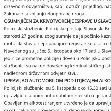
državnom odvjetništvu, kao i optužni prijedlog, n
Zakona o suzbijanju zlouporabe droga.
OSUMNJIČEN ZA KRIVOTVORENJE ISPRAVE U SLA
Policijski službenici Policijske postaje Slavonski B
starosti 27 godina, zbog sumnje da je počinio kazn
motocikl stavio nepripadajuće registarske pločice 
Navedenog su jučer, 5. listopada oko 17 sati u Slav
jedinice prometne policije i doveli u Policijsku post
službenici su nakon dovršenog kriminalističkog ist
nadležnom državnom odvjetništvu.
UPRAVLJAO AUTOMOBILOM POD UTJECAJEM ALK
Policijski službenici su 5. listopada oko 15.30 sati 
upravljao osobnim automobilom riječkih registars
Obavljenim alkotestiranjem utvrđeno je da upravlja
g/kg). Daljnjom provjerom utvrđeno je da upravlja 