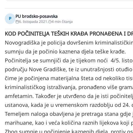
PU brodsko-posavska
P
6. listopada 2021.
4
min čitanja
KOD POČINITELJA TEŠKIH KRAĐA PRONAĐENA I 
Novogradiška je policija dovršenim kriminalistič
sumnju da je počinio kaznena djela teške krađe.
Počinitelja se sumnjiči da je tijekom noći 4/5. lis
području Nove Gradiške, te iz unutrašnjosti otuđio n
čime je počinjena materijalna šteta od nekoliko ti
kriminalističkog istraživanja, pronađeno više gra
amfetamin. Također je utvrđeno da je isti počinitel
ustanova, kada je u vremenskom razdoblju od 24. do 
Temeljem naloga obavljena je pretraga stana gdje
marihuane, kao i veća količina raznih lijekova koji
Zbog sumnje u počinjenje kaznenih djela protiv o