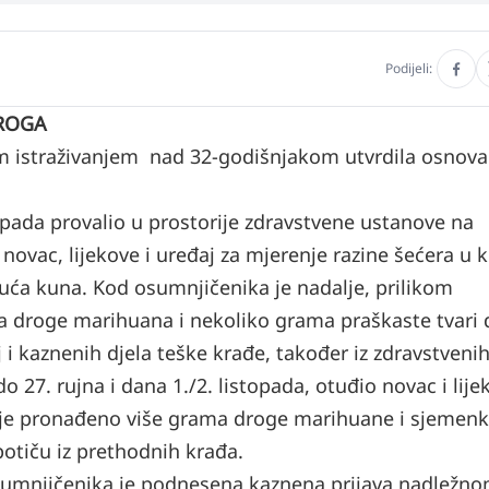
Podijeli:
DROGA
kim istraživanjem nad 32-godišnjakom utvrdila osnov
topada provalio u prostorije zdravstvene ustanove na
ovac, lijekove i uređaj za mjerenje razine šećera u k
suća kuna. Kod osumnjičenika je nadalje, prilikom
ma droge marihuana i nekoliko grama praškaste tvari
j i kaznenih djela teške krađe, također iz zdravstveni
27. rujna i dana 1./2. listopada, otuđio novac i lije
 je pronađeno više grama droge marihuane i sjemenk
 potiču iz prethodnih krađa.
sumnjičenika je podnesena kaznena prijava nadležn