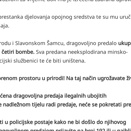
prestanka djelovanja opojnog sredstva te su mu uruč
aja.
 Brodu i Slavonskom Šamcu, dragovoljno predalo
ukup
i četiri bombe.
Sva predana neeksplodirana minsko-
ijski službenici te će biti uništena.
vorenom prostoru u prirodi! Na taj način ugrožavate ž
ćena dragovoljna predaja ilegalnih ubojitih
e nadležnom tijelu radi predaje, neće se pokretati pre
i u policijske postaje kako ne bi došlo do njihovog
ragovoljnom predajom prijavite na broj 192 ili u najbli