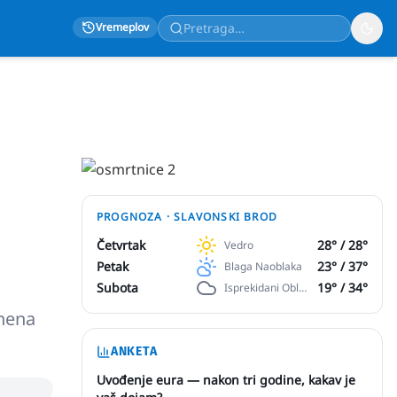
Vremeplov
PROGNOZA ·
SLAVONSKI BROD
Četvrtak
28
° /
28
°
Vedro
Petak
23
° /
37
°
Blaga Naoblaka
Subota
19
° /
34
°
Isprekidani Oblaci
znena
ANKETA
Uvođenje eura — nakon tri godine, kakav je