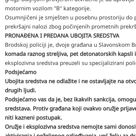
motornim vozilom "B" kategorije.
Osumnjičeni je smješten u posebnu prostoriju do 
prekršajni nalozi zbog počinjenih prometnih prekrš
PRONAĐENA I PREDANA UBOJITA SREDSTVA
Brodskoj policiji je, dvoje građana u Slavonskom
komada raznog streljiva, pet detonatorskih kapsli 
eksplozivna sredstva preuzeli su specijalizirani polic
Podsjećamo
Ubojita sredstva ne odlažite i ne ostavljajte na ot
drugih ljudi.
Podsjećamo vas da je, bez ikakvih sankcija, omogu
sredstava. Protiv građana koji ovakvo oružje prijav
niti kazneni postupak.
Oružje i eksplozivna sredstva nemojte sami donosit
aktiviranja i neželjenog ozljeđivanja, već želju za d