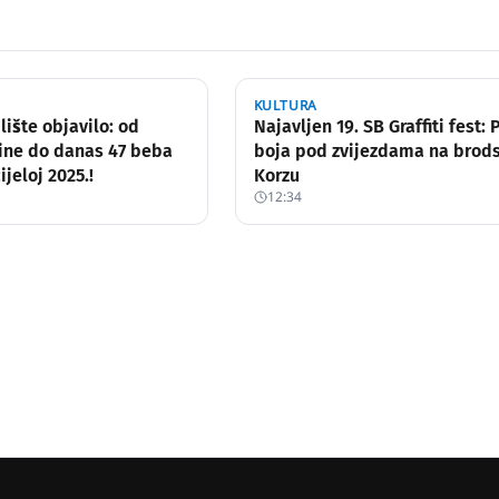
KULTURA
lište objavilo: od
Najavljen 19. SB Graffiti fest: 
ine do danas 47 beba
boja pod zvijezdama na bro
ijeloj 2025.!
Korzu
12:34