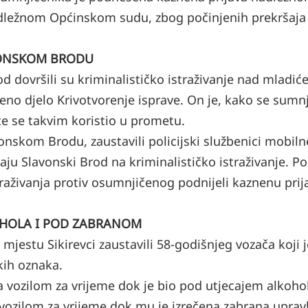
adležnom Općinskom sudu, zbog počinjenih prekršaja 
VONSKOM BRODU
rod dovršili su kriminalističko istraživanje nad mladi
eno djelo Krivotvorenje isprave. On je, kako se sumn
te se takvim koristio u prometu.
onskom Brodu, zaustavili policijski službenici mobiln
aju Slavonski Brod na kriminalističko istraživanje. Pol
raživanja protiv osumnjičenog podnijeli kaznenu prij
OHOLA I POD ZABRANOM
u mjestu Sikirevci zaustavili 58-godišnjeg vozača koji j
kih oznaka.
 vozilom za vrijeme dok je bio pod utjecajem alkohol
vozilom za vrijeme dok mu je izrečena zabrana upravl